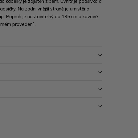
do kabelky je zajištěn zipem. Uvnitř je podšívka a
psičky. Na zadní vnější straně je umístěna
zip. Popruh je nastavitelný do 135 cm a kovové
brném provedení .