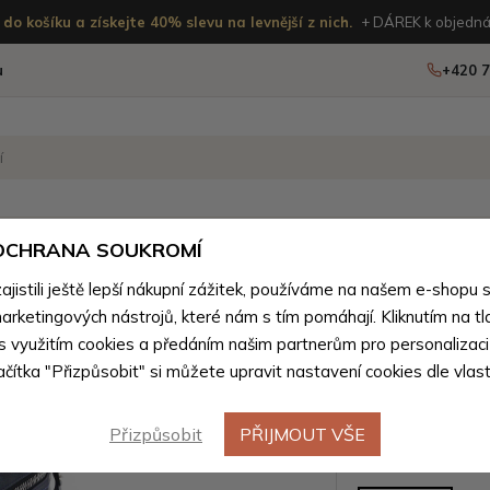
do košíku a získejte 40% slevu na levnější z nich.
+ DÁREK k objedná
u
+420 7
OSTATNÍ
NOVINKY
 OCHRANA SOUKROMÍ
ženého zboží
istili ještě lepší nákupní zážitek, používáme na našem e-shopu 
arketingových nástrojů, které nám s tím pomáhají. Kliknutím na tl
Tmavě mo
 s využitím cookies a předáním našim partnerům pro personalizaci
lačítka "Přizpůsobit" si můžete upravit nastavení cookies dle vlas
dámská z
Přizpůsobit
PŘIJMOUT VŠE
Barevné var