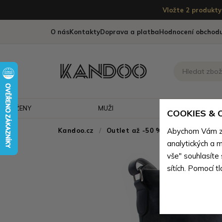
Vložte 2 produkty 
O nás
Kontakty
Doprava a platba
Hodnocení obchod
ŽENY
MUŽI
CESTOVÁNÍ
COOKIES &
Kandoo.cz
Outlet až -50 % - doprodej neko
Abychom Vám zaj
analytických a m
vše" souhlasíte
sítích. Pomocí t