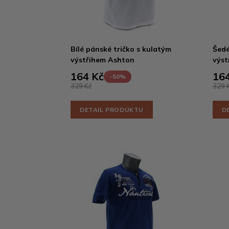
Bílé pánské tričko s kulatým
Šedé
výstřihem Ashton
výst
164 Kč
164
-50%
329 Kč
329 
DETAIL PRODUKTU
D