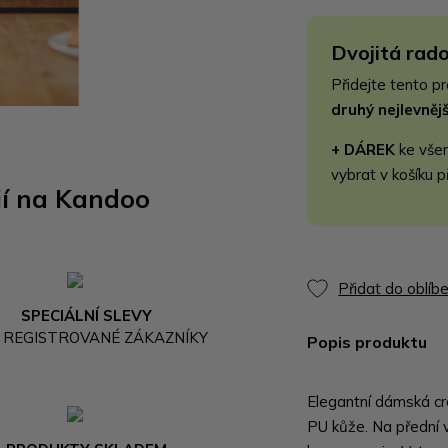
Dvojitá rado
Přidejte tento p
druhý nejlevně
+ DÁREK
ke vše
vybrat v košíku p
jí na Kandoo
Přidat do oblíb
SPECIÁLNÍ SLEVY
 REGISTROVANÉ ZÁKAZNÍKY
Popis produktu
Elegantní dámská cr
PU kůže. Na přední v