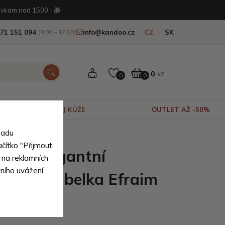
vkám nad 1500,- 🎁
71 151 094
info@kandoo.cz
CZ
SK
(9:00 – 17:00)
0
Kč
0
0
VÝPRODEJ KŮŽE
OUTLET AŽ -50%
sadu
ačítko "Přijmout
drá elegantní
 na reklamních
tního uvážení.
ipová kabelka Efraim
ianty