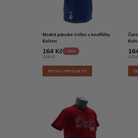
Modré pánské tričko s knoflíčky
Čern
Kolton
Kolt
164 Kč
164
-50%
329 Kč
329 
DETAIL PRODUKTU
D