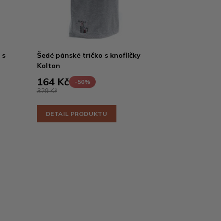
 s
Šedé pánské tričko s knoflíčky
Kolton
164 Kč
-50%
329 Kč
DETAIL PRODUKTU