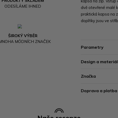
PRODUKTY SKLADEM
kapsa na zip. Vstup 
ODESÍLÁME IHNED
dvě otevřené malé ka
praktická kapsa na 
doplňky jsou ve stří
ŠIROKÝ VÝBĚR
 MNOHA MÓDNÍCH ZNAČEK
Parametry
Design a materiál
Značka
Doprava a platba
Naše recenze