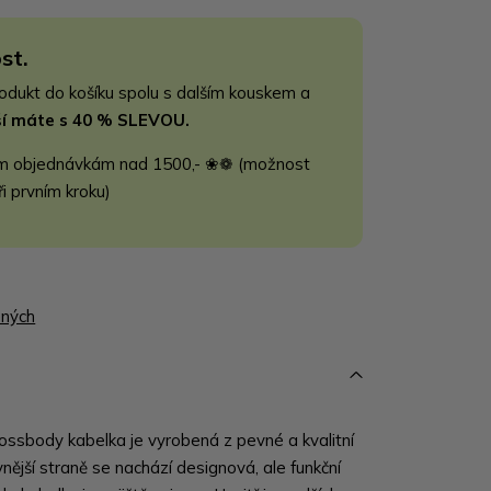
st.
rodukt do košíku spolu s dalším kouskem a
jší máte s 40 % SLEVOU.
m objednávkám nad 1500,- ❀❁ (možnost
ři prvním kroku)
ených
ossbody kabelka je vyrobená z pevné a kvalitní
nější straně se nachází designová, ale funkční