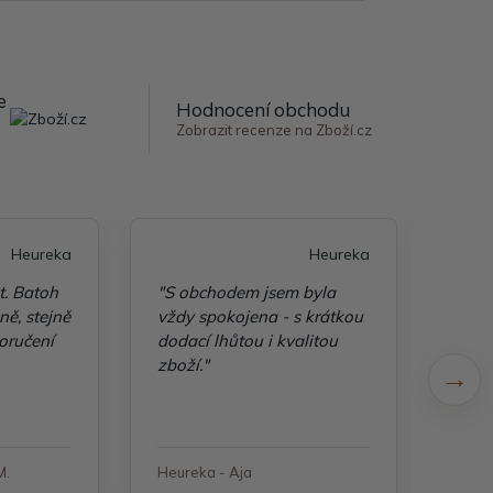
e
Hodnocení obchodu
Zobrazit recenze na Zboží.cz
Heureka
Heureka
t. Batoh
"S obchodem jsem byla
"Taš
ě, stejně
vždy spokojena - s krátkou
kvali
oručení
dodací lhůtou i kvalitou
zboží."
M.
Heureka - Aja
Heure