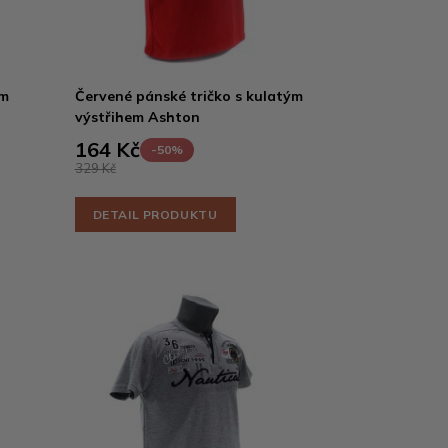
ým
Červené pánské tričko s kulatým
výstřihem Ashton
164 Kč
-50%
329 Kč
DETAIL PRODUKTU