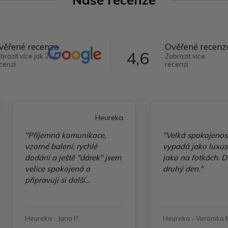
věřené recenze
Ověřené recenz
4,6
brazit více jak 264
Zobrazit více
cenzí
recenzí
Heureka
"Příjemná komunikace,
"Velká spokojenos
vzorné balení, rychlé
vypadá jako luxusn
dodání a ještě "dárek" jsem
jako na fotkách. D
velice spokojená a
druhý den."
připravuji si další
objednávku"
Heureka - Jana P.
Heureka - Veronika 