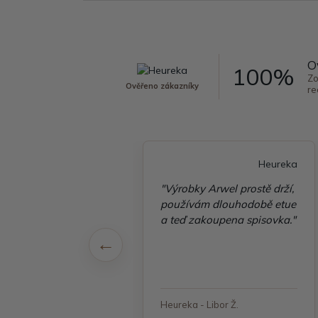
O
100%
Zo
Ověřeno zákazníky
re
Heureka
Heureka
é vyřízení
"Výrobky Arwel prostě drží,
ávky, zboží přišlo
používám dlouhodobě etue
 v pořádku"
a teď zakoupena spisovka."
 - Jana, Havířov
Heureka - Libor Ž.