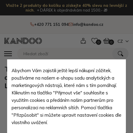
Vložte 2 produkty do košíku a získejte 40% slevu na levnější z
nich.
+ DÁREK k objednávkám nad 1500,- 🎁
+420 771 151 094
info@kandoo.cz
CZ
0
0
Tmavě modrá klopnová kožená
Abychom Vám zajistili ještě lepší nákupní zážitek,
dámská peněženka se vzorem
používáme na našem e-shopu sadu analytických a
Liora
marketingových nástrojů, které nám s tím pomáhají.
Kliknutím na tlačítko "Přijmout vše" souhlasíte s
využitím cookies a předáním našim partnerům pro
personalizaci na reklamních sítích. Pomocí tlačítka
"Přizpůsobit" si můžete upravit nastavení cookies dle
vlastního uvážení.