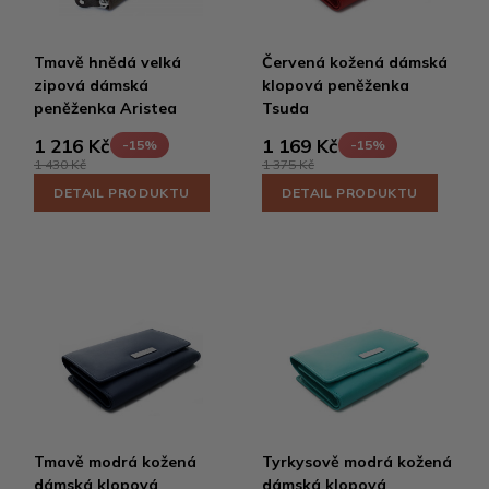
Tmavě hnědá velká
Červená kožená dámská
zipová dámská
klopová peněženka
peněženka Aristea
Tsuda
1 216 Kč
1 169 Kč
-15%
-15%
1 430 Kč
1 375 Kč
DETAIL PRODUKTU
DETAIL PRODUKTU
Tmavě modrá kožená
Tyrkysově modrá kožená
dámská klopová
dámská klopová