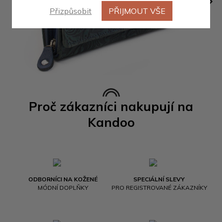
Přizpůsobit
PŘIJMOUT VŠE
Proč zákazníci nakupují na
Kandoo
ODBORNÍCI NA KOŽENÉ
SPECIÁLNÍ SLEVY
MÓDNÍ DOPLŇKY
PRO REGISTROVANÉ ZÁKAZNÍKY