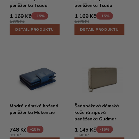
peněženka Tsuda
peněženka Tsuda
1 169 Kč
1 169 Kč
-15%
-15%
1 375 Kč
1 375 Kč
DETAIL PRODUKTU
DETAIL PRODUKTU
Modrá dámská kožená
Šedobéžová dámská
peněženka Makenzie
kožená zipová
peněženka Gudmar
748 Kč
1 145 Kč
-15%
-15%
880 Kč
1 348 Kč