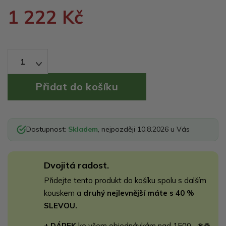
1 222 Kč
1
Dostupnost:
Skladem
, nejpozději 10.8.2026 u Vás
Dvojitá radost.
Přidejte tento produkt do košíku spolu s dalším
kouskem a
druhý nejlevnější máte s 40 %
SLEVOU.
+ DÁREK
ke všem objednávkám nad 1500,- ❀❁