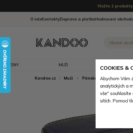
Vložte 2 produkty 
O nás
Kontakty
Doprava a platba
Hodnocení obchod
ŽENY
MUŽI
CESTOVÁNÍ
COOKIES &
Kandoo.cz
Muži
>
Pánské peněženky
Abychom Vám zaj
>
P
analytických a m
vše" souhlasíte
sítích. Pomocí t