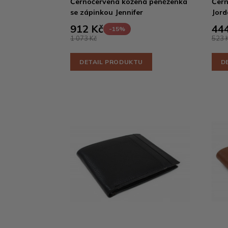
Černočervená kožená peněženka
Čern
se zápinkou Jennifer
Jord
912 Kč
444
-15%
1 073 Kč
523 
DETAIL PRODUKTU
D