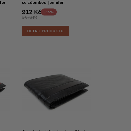
fer
se zápinkou Jennifer
912 Kč
-15%
1 073 Kč
DETAIL PRODUKTU