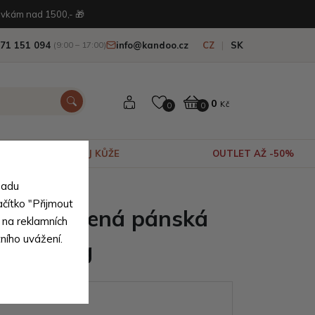
vkám nad 1500,- 🎁
71 151 094
info@kandoo.cz
CZ
SK
(9:00 – 17:00)
0
Kč
0
0
VÝPRODEJ KŮŽE
OUTLET AŽ -50%
sadu
ní pravé kůže
ačítko "Přijmout
drá kožená pánská
 na reklamních
tního uvážení.
a Solveig
ianty