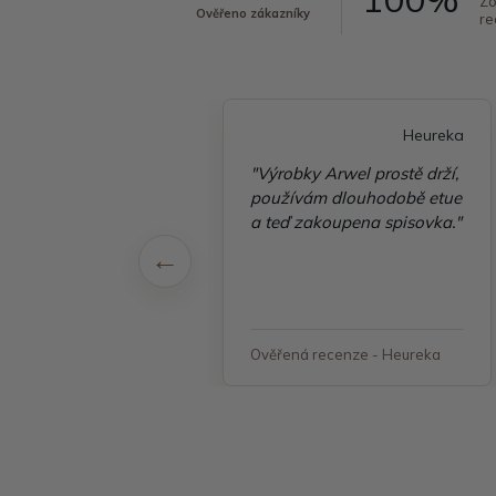
Zo
Ověřeno zákazníky
re
Heureka
Heureka
é vyřízení
"Výrobky Arwel prostě drží,
ávky, zboží přišlo
používám dlouhodobě etue
 v pořádku"
a teď zakoupena spisovka."
á recenze - Heureka
Ověřená recenze - Heureka