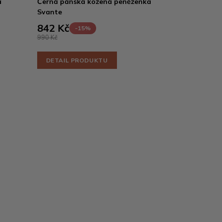
á
Černá pánská kožená peněženka
Svante
842 Kč
-15%
990 Kč
DETAIL PRODUKTU