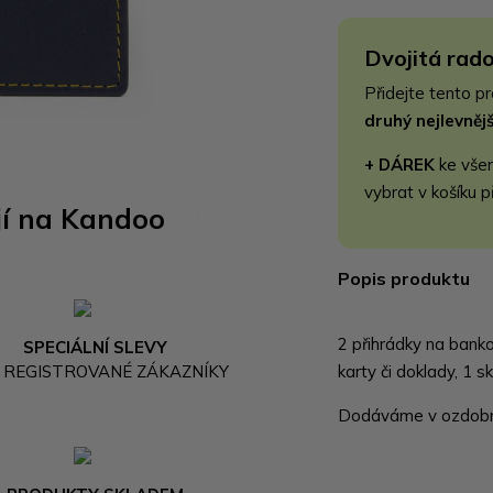
Dvojitá rado
Přidejte tento p
druhý nejlevně
+ DÁREK
ke vše
vybrat v košíku p
jí na Kandoo
Popis produktu
2 přihrádky na banko
SPECIÁLNÍ SLEVY
 REGISTROVANÉ ZÁKAZNÍKY
karty či doklady, 1 s
Dodáváme v ozdobné