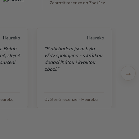
Zobrazit recenze na Zboží.cz
Heureka
Heureka
t. Batoh
"S obchodem jsem byla
"Taš
ě, stejně
vždy spokojena - s krátkou
kvali
oručení
dodací lhůtou i kvalitou
zboží."
Heureka
Ověřená recenze - Heureka
Ověř