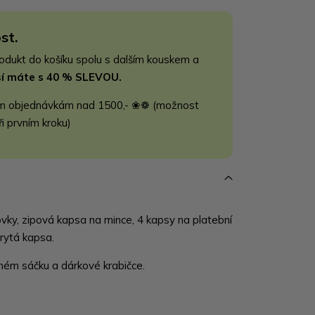
st.
rodukt do košíku spolu s dalším kouskem a
jší máte s 40 % SLEVOU.
m objednávkám nad 1500,- ❀❁ (možnost
ři prvním kroku)
vky, zipová kapsa na mince, 4 kapsy na platební
krytá kapsa.
m sáčku a dárkové krabičce.