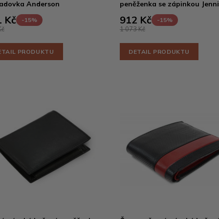
adovka Anderson
peněženka se zápinkou Jenni
 Kč
912 Kč
-15%
-15%
Kč
1 073 Kč
ETAIL PRODUKTU
DETAIL PRODUKTU