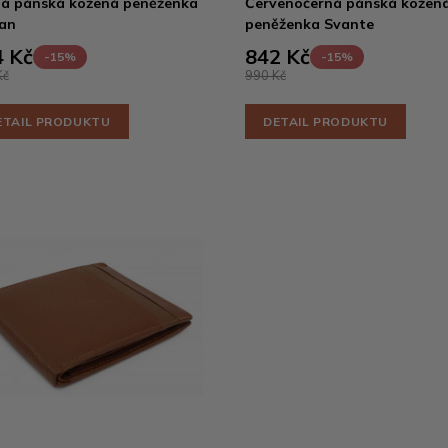
á pánská kožená peněženka
Červenočerná pánská kožen
an
peněženka Svante
 Kč
842 Kč
-15%
-15%
Kč
990 Kč
ETAIL PRODUKTU
DETAIL PRODUKTU