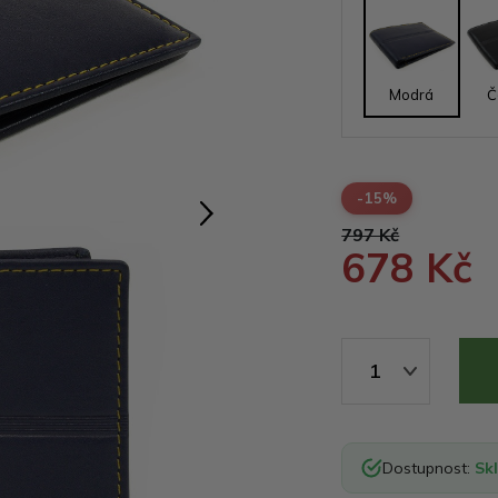
Modrá
Č
-15%
797 Kč
678 Kč
1
Dostupnost:
Sk