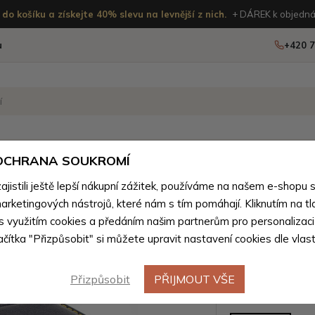
do košíku a získejte 40% slevu na levnější z nich.
+ DÁREK k objedná
u
+420 7
OSTATNÍ
NOVINKY
 OCHRANA SOUKROMÍ
istili ještě lepší nákupní zážitek, používáme na našem e-shopu 
ánské peněženky podle materiálu
>
Pánské peněženky z přírod
arketingových nástrojů, které nám s tím pomáhají. Kliknutím na tl
Tmavě mo
 s využitím cookies a předáním našim partnerům pro personalizaci
lačítka "Přizpůsobit" si můžete upravit nastavení cookies dle vlas
peněženk
Přizpůsobit
PŘIJMOUT VŠE
Barevné var