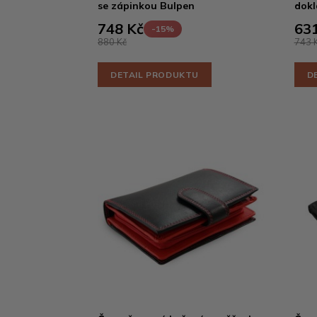
se zápinkou Bulpen
dokl
748 Kč
631
-15%
880 Kč
743 
DETAIL PRODUKTU
D