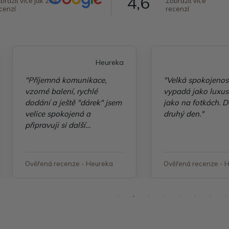
4,6
brazit více jak 264
Zobrazit více
cenzí
recenzí
Heureka
"Příjemná komunikace,
"Velká spokojenos
vzorné balení, rychlé
vypadá jako luxusn
dodání a ještě "dárek" jsem
jako na fotkách. D
velice spokojená a
druhý den."
připravuji si další
objednávku"
Ověřená recenze - Heureka
Ověřená recenze - 