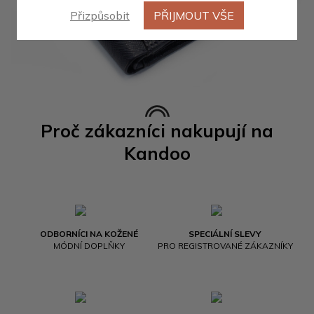
Přizpůsobit
PŘIJMOUT VŠE
Proč zákazníci nakupují na
Kandoo
ODBORNÍCI NA KOŽENÉ
SPECIÁLNÍ SLEVY
MÓDNÍ DOPLŇKY
PRO REGISTROVANÉ ZÁKAZNÍKY