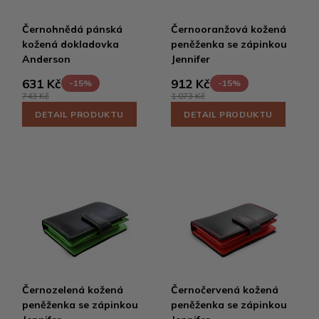
Černohnědá pánská
Černooranžová kožená
kožená dokladovka
peněženka se zápinkou
Anderson
Jennifer
631 Kč
912 Kč
-15%
-15%
743 Kč
1 073 Kč
DETAIL PRODUKTU
DETAIL PRODUKTU
Černozelená kožená
Černočervená kožená
peněženka se zápinkou
peněženka se zápinkou