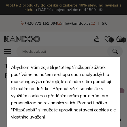
Vložte 2 produkty do košíku a získejte 40% slevu na levnější z
nich.
+ DÁREK k objednávkám nad 1500,- 🎁
+420 771 151 094
info@kandoo.cz
CZ
SK
0
0
Tmavě modrá kožená pánská
Abychom Vám zajistili ještě lepší nákupní zážitek,
peněženka Thibault
používáme na našem e-shopu sadu analytických a
marketingových nástrojů, které nám s tím pomáhají.
Kliknutím na tlačítko "Přijmout vše" souhlasíte s
Výprodej
využitím cookies a předáním našim partnerům pro
personalizaci na reklamních sítích. Pomocí tlačítka
"Přizpůsobit" si můžete upravit nastavení cookies dle
vlastního uvážení.