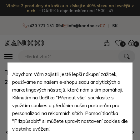
Vložte 2 produkty do košíku a získejte 40% slevu na levnější z
nich.
+ DÁREK k objednávkám nad 1500,- 🎁
+420 771 151 094
info@kandoo.cz
CZ
SK
0
0
Tmavě modrá pánská praktická
Abychom Vám zajistili ještě lepší nákupní zážitek,
zipová crossbody taška Bertrand
používáme na našem e-shopu sadu analytických a
marketingových nástrojů, které nám s tím pomáhají.
Kliknutím na tlačítko "Přijmout vše" souhlasíte s
využitím cookies a předáním našim partnerům pro
personalizaci na reklamních sítích. Pomocí tlačítka
"Přizpůsobit" si můžete upravit nastavení cookies dle
vlastního uvážení.