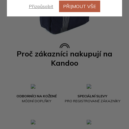
Přizpůsobit
PŘIJMOUT VŠE
Proč zákazníci nakupují na
Kandoo
ODBORNÍCI NA KOŽENÉ
SPECIÁLNÍ SLEVY
MÓDNÍ DOPLŇKY
PRO REGISTROVANÉ ZÁKAZNÍKY