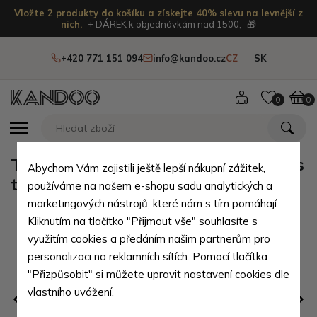
Vložte 2 produkty do košíku a získejte 40% slevu na levnější z
nich.
+ DÁREK k objednávkám nad 1500,- 🎁
+420 771 151 094
info@kandoo.cz
CZ
SK
0
0
Tmavě modrý sportovní batoh přes
Abychom Vám zajistili ještě lepší nákupní zážitek,
tělo Destan
používáme na našem e-shopu sadu analytických a
marketingových nástrojů, které nám s tím pomáhají.
Kliknutím na tlačítko "Přijmout vše" souhlasíte s
využitím cookies a předáním našim partnerům pro
personalizaci na reklamních sítích. Pomocí tlačítka
"Přizpůsobit" si můžete upravit nastavení cookies dle
vlastního uvážení.