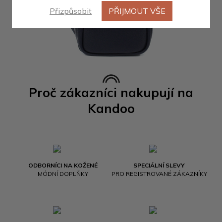
Přizpůsobit
PŘIJMOUT VŠE
Proč zákazníci nakupují na
Kandoo
ODBORNÍCI NA KOŽENÉ
SPECIÁLNÍ SLEVY
MÓDNÍ DOPLŇKY
PRO REGISTROVANÉ ZÁKAZNÍKY