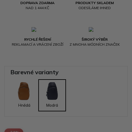
DOPRAVA ZDARMA
PRODUKTY SKLADEM
NAD 1 444 KČ
ODESÍLÁME IHNED
RYCHLÉ ŘEŠENÍ
ŠIROKÝ VÝBĚR
REKLAMACÍ A VRÁCENÍ ZBOŽÍ
Z MNOHA MÓDNÍCH ZNAČEK
Barevné varianty
Hnědá
Modrá