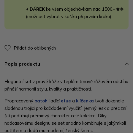
+ DÁREK
ke všem objednávkám nad 1500,- ❀❁
(možnost vybrat v košíku při prvním kroku)
Přidat do oblíbených
Popis produktu
Elegantní set z pravé kůže v teplém tmavě růžovém odstínu
přináší harmonii stylu, kvality a praktičnosti.
Propracovaný
batoh
,
ladící
etue
a
klíčenka
tvoří dokonale
sladěnou trojici pro každodenní využití. Jemný lesk a precizní
šití podtrhují prémiový charakter celé kolekce. Díky
nadčasovému designu se set snadno kombinuje s jakýmkoli
outfitem a dodá mu moderní, ženský šmrnc.