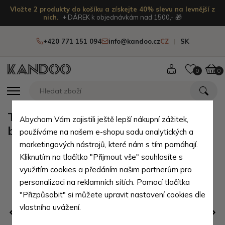
Vložte 2 produkty do košíku a získejte 40% slevu na levnější z
nich.
+ DÁREK k objednávkám nad 1500,- 🎁
+420 771 151 094
info@kandoo.cz
CZ
SK
0
0
Tmavě růžová sada dámského
Abychom Vám zajistili ještě lepší nákupní zážitek,
batohu, etue a klíčenky Murakami
používáme na našem e-shopu sadu analytických a
marketingových nástrojů, které nám s tím pomáhají.
Kliknutím na tlačítko "Přijmout vše" souhlasíte s
využitím cookies a předáním našim partnerům pro
personalizaci na reklamních sítích. Pomocí tlačítka
"Přizpůsobit" si můžete upravit nastavení cookies dle
vlastního uvážení.