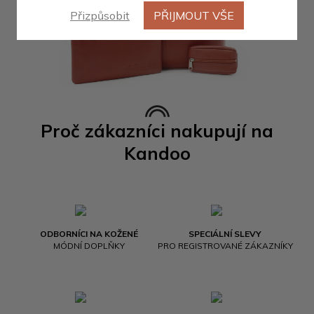
Přizpůsobit
PŘIJMOUT VŠE
Proč zákazníci nakupují na
Kandoo
ODBORNÍCI NA KOŽENÉ
SPECIÁLNÍ SLEVY
MÓDNÍ DOPLŇKY
PRO REGISTROVANÉ ZÁKAZNÍKY