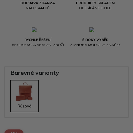
DOPRAVA ZDARMA
PRODUKTY SKLADEM
NAD 1 444 KČ
ODESÍLÁME IHNED
RYCHLÉ ŘEŠENÍ
ŠIROKÝ VÝBĚR
REKLAMACÍ A VRÁCENÍ ZBOŽÍ
Z MNOHA MÓDNÍCH ZNAČEK
Barevné varianty
Růžová