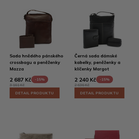
Sada hnědého pánského
Černá sada dámské
crossbagu a peněženky
kabelky, peněženky a
Mazza
klíčenky Margot
2 687 Kč
2 240 Kč
-15%
-15%
3 161 Kč
2 636 Kč
DETAIL PRODUKTU
DETAIL PRODUKTU