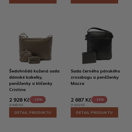
Šedohnědá kožená sada
Sada černého pánského
dámské kabelky,
crossbagu a peněženky
peněženky a klíčenky
Mazza
Cristina
2 928 Kč
2 687 Kč
-15%
-15%
3 445 Kč
3 161 Kč
DETAIL PRODUKTU
DETAIL PRODUKTU