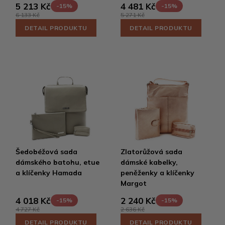
5 213 Kč
4 481 Kč
-15%
-15%
6 133 Kč
5 271 Kč
DETAIL PRODUKTU
DETAIL PRODUKTU
Šedobéžová sada
Zlatorůžová sada
dámského batohu, etue
dámské kabelky,
a klíčenky Hamada
peněženky a klíčenky
Margot
4 018 Kč
2 240 Kč
-15%
-15%
4 727 Kč
2 636 Kč
DETAIL PRODUKTU
DETAIL PRODUKTU