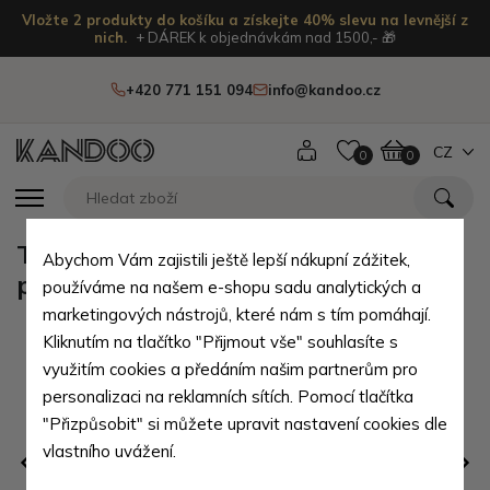
Vložte 2 produkty do košíku a získejte 40% slevu na levnější z
nich.
+ DÁREK k objednávkám nad 1500,- 🎁
+420 771 151 094
info@kandoo.cz
CZ
0
0
Tmavě růžové kojenecké dívčí
Abychom Vám zajistili ještě lepší nákupní zážitek,
ponožky Edwin 12 - 18 měsíc
používáme na našem e-shopu sadu analytických a
marketingových nástrojů, které nám s tím pomáhají.
Kliknutím na tlačítko "Přijmout vše" souhlasíte s
využitím cookies a předáním našim partnerům pro
personalizaci na reklamních sítích. Pomocí tlačítka
"Přizpůsobit" si můžete upravit nastavení cookies dle
vlastního uvážení.