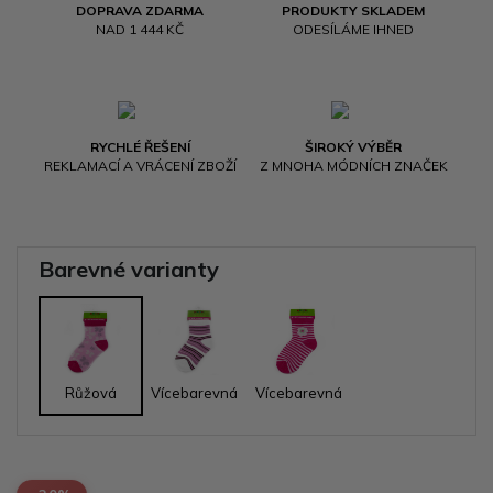
DOPRAVA ZDARMA
PRODUKTY SKLADEM
NAD 1 444 KČ
ODESÍLÁME IHNED
RYCHLÉ ŘEŠENÍ
ŠIROKÝ VÝBĚR
REKLAMACÍ A VRÁCENÍ ZBOŽÍ
Z MNOHA MÓDNÍCH ZNAČEK
Barevné varianty
Růžová
Vícebarevná
Vícebarevná