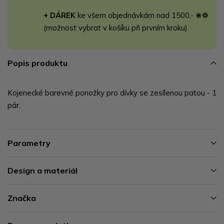
+ DÁREK
ke všem objednávkám nad 1500,- ❀❁
(možnost vybrat v košíku při prvním kroku)
Popis produktu
Kojenecké barevné ponožky pro dívky se zesílenou patou - 1
pár.
Parametry
Design a materiál
Značka