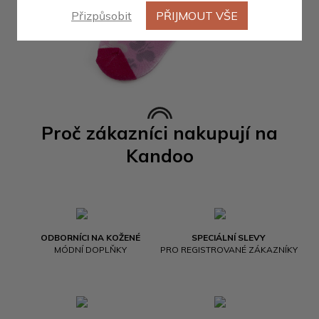
Přizpůsobit
PŘIJMOUT VŠE
Proč zákazníci nakupují na
Kandoo
ODBORNÍCI NA KOŽENÉ
SPECIÁLNÍ SLEVY
MÓDNÍ DOPLŇKY
PRO REGISTROVANÉ ZÁKAZNÍKY