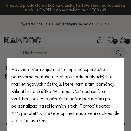
Vložte 2 produkty do košíku a získejte 40% slevu na levnější z
nich.
+ DÁREK k objednávkám nad 1500,- 🎁
+420 771 151 094
info@kandoo.cz
CZ
SK
0
0
Tmavě šedá praktická přebalovací
Abychom Vám zajistili ještě lepší nákupní zážitek,
taška s kapsami Stamatis
používáme na našem e-shopu sadu analytických a
marketingových nástrojů, které nám s tím pomáhají.
Kliknutím na tlačítko "Přijmout vše" souhlasíte s
využitím cookies a předáním našim partnerům pro
personalizaci na reklamních sítích. Pomocí tlačítka
"Přizpůsobit" si můžete upravit nastavení cookies dle
vlastního uvážení.