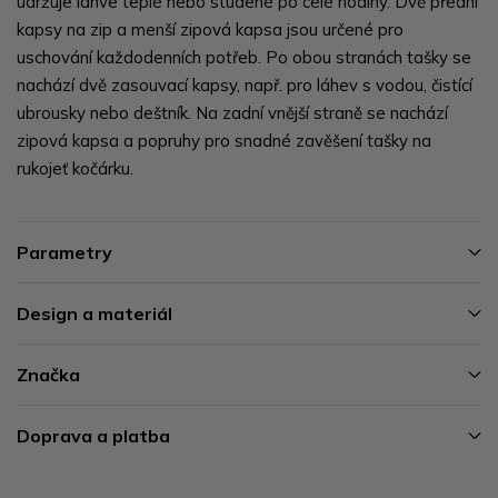
udržuje láhve teplé nebo studené po celé hodiny. Dvě přední
kapsy na zip a menší zipová kapsa jsou určené pro
uschování každodenních potřeb. Po obou stranách tašky se
nachází dvě zasouvací kapsy, např. pro láhev s vodou, čistící
ubrousky nebo deštník. Na zadní vnější straně se nachází
zipová kapsa a popruhy pro snadné zavěšení tašky na
rukojeť kočárku.
Parametry
Design a materiál
Značka
Doprava a platba