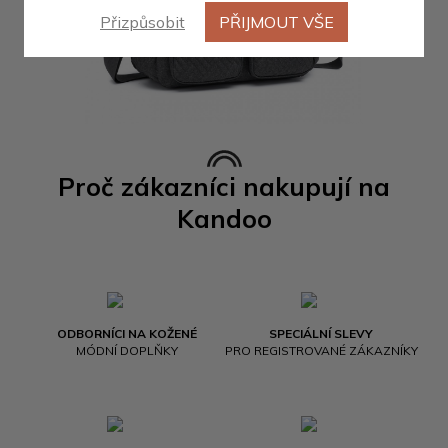
Přizpůsobit
PŘIJMOUT VŠE
Proč zákazníci nakupují na
Kandoo
ODBORNÍCI NA KOŽENÉ
SPECIÁLNÍ SLEVY
MÓDNÍ DOPLŇKY
PRO REGISTROVANÉ ZÁKAZNÍKY