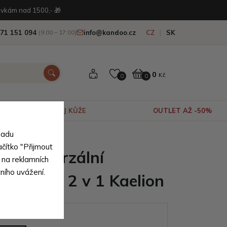
vkám nad 1500,- 🎁
71 151 094
info@kandoo.cz
CZ
SK
(9:00 – 17:00)
0
Kč
0
0
VÝPRODEJ KŮŽE
OUTLET AŽ -50%
sadu
ačítko "Přijmout
dý univerzální
 na reklamních
tního uvážení.
set tašek 2 v 1 Kaelion
ianty