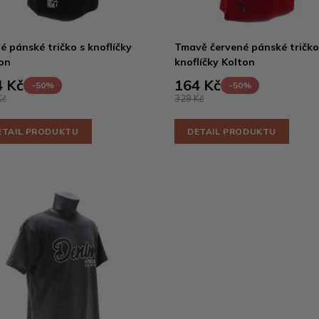
é pánské tričko s knoflíčky
Tmavě červené pánské tričko
on
knoflíčky Kolton
 Kč
164 Kč
-50%
-50%
Kč
329 Kč
ETAIL PRODUKTU
DETAIL PRODUKTU