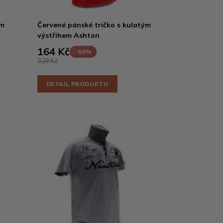
ým
Červené pánské tričko s kulatým
výstřihem Ashton
164 Kč
-50%
329 Kč
DETAIL PRODUKTU