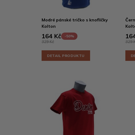
Modré pánské tričko s knoflíčky
Čern
Kolton
Kolt
164 Kč
164
-50%
329 Kč
329 
DETAIL PRODUKTU
D