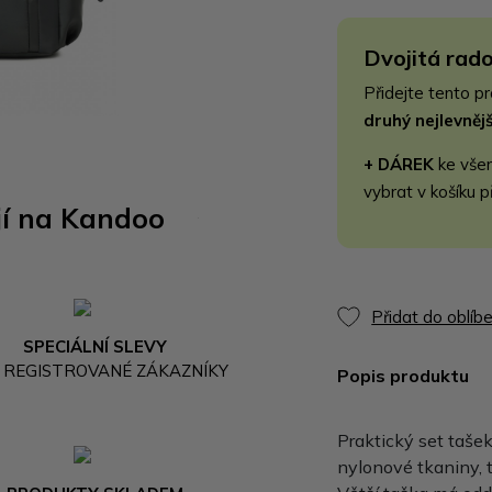
Dvojitá rado
Přidejte tento p
druhý nejlevně
+ DÁREK
ke vše
vybrat v košíku p
jí na Kandoo
Přidat do oblíb
SPECIÁLNÍ SLEVY
 REGISTROVANÉ ZÁKAZNÍKY
Popis produktu
Praktický set taše
nylonové tkaniny, t