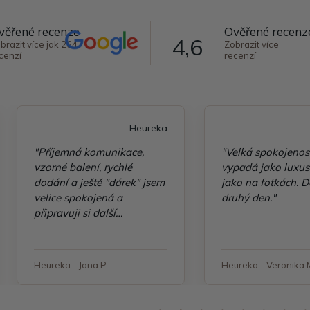
věřené recenze
Ověřené recenz
4,6
brazit více jak 264
Zobrazit více
cenzí
recenzí
Heureka
"Příjemná komunikace,
"Velká spokojenos
vzorné balení, rychlé
vypadá jako luxusn
dodání a ještě "dárek" jsem
jako na fotkách. D
velice spokojená a
druhý den."
připravuji si další
objednávku"
Heureka - Jana P.
Heureka - Veronika 