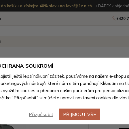
do košíku a získejte 40% slevu na levnější z nich.
+ DÁREK k objedná
u
+420 7
OSTATNÍ
NOVINKY
 OCHRANA SOUKROMÍ
ženého zboží
istili ještě lepší nákupní zážitek, používáme na našem e-shopu 
arketingových nástrojů, které nám s tím pomáhají. Kliknutím na tl
Tmavě še
 s využitím cookies a předáním našim partnerům pro personalizaci
lačítka "Přizpůsobit" si můžete upravit nastavení cookies dle vlas
cestovní 
Přizpůsobit
PŘIJMOUT VŠE
Barevné var