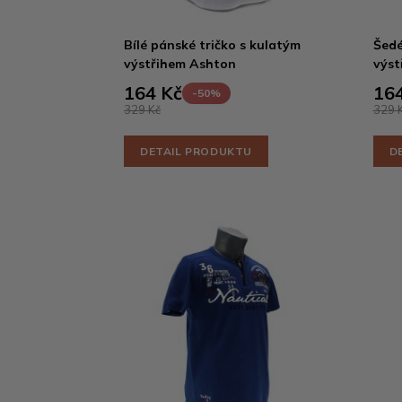
Bílé pánské tričko s kulatým
Šedé
výstřihem Ashton
výst
164 Kč
164
-50%
329 Kč
329 
DETAIL PRODUKTU
D