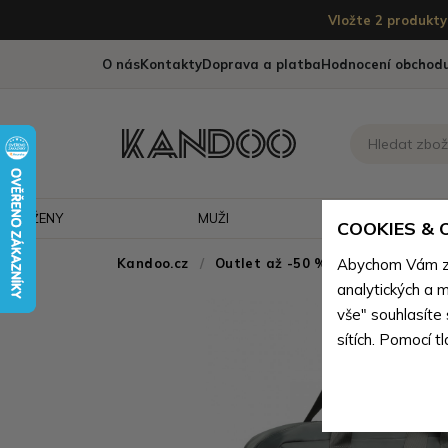
Vložte 2 produkty 
O nás
Kontakty
Doprava a platba
Hodnocení obchod
ŽENY
MUŽI
CESTOVÁNÍ
COOKIES &
Kandoo.cz
Outlet až -50 % - doprodej neko
Abychom Vám zaj
analytických a m
vše" souhlasíte
sítích. Pomocí t