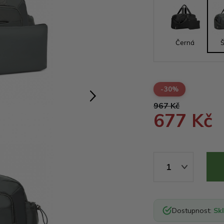
Černá
-30%
967 Kč
677 Kč
1
Dostupnost:
Sk