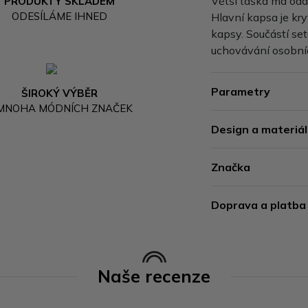
Větší taška má odd
PRODUKTY SKLADEM
ODESÍLÁME IHNED
Hlavní kapsa je kry
kapsy. Součástí set
uchovávání osobní
Parametry
ŠIROKÝ VÝBĚR
 MNOHA MÓDNÍCH ZNAČEK
Design a materiál
Značka
Doprava a platba
Naše recenze