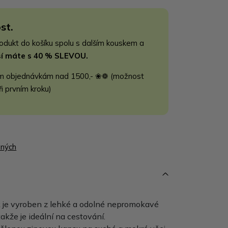
st.
rodukt do košíku spolu s dalším kouskem a
jší máte s 40 % SLEVOU.
m objednávkám nad 1500,- ❀❁ (možnost
ři prvním kroku)
ených
k je vyroben z lehké a odolné nepromokavé
akže je ideální na cestování.