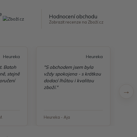
e
Hodnocení obchodu
Zobrazit recenze na Zboží.cz
Heureka
Heureka
t. Batoh
"S obchodem jsem byla
"Taš
ě, stejně
vždy spokojena - s krátkou
kvali
oručení
dodací lhůtou i kvalitou
zboží."
M.
Heureka - Aja
Heure