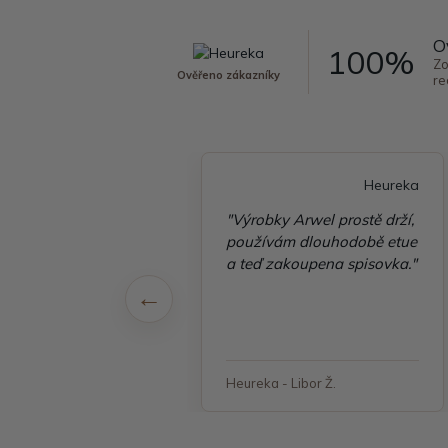
O
100%
Zo
Ověřeno zákazníky
re
Heureka
Heureka
é vyřízení
"Výrobky Arwel prostě drží,
ávky, zboží přišlo
používám dlouhodobě etue
 v pořádku"
a teď zakoupena spisovka."
 - Jana, Havířov
Heureka - Libor Ž.