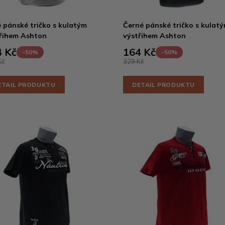
 pánské tričko s kulatým
Černé pánské tričko s kulat
řihem Ashton
výstřihem Ashton
 Kč
164 Kč
-50%
-50%
Kč
329 Kč
ETAIL PRODUKTU
DETAIL PRODUKTU