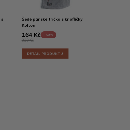
 s
Šedé pánské tričko s knoflíčky
Kolton
164 Kč
-50%
329 Kč
DETAIL PRODUKTU