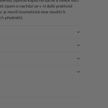
ělenou zipovou kapsu na suché a mokré věci.
tá zipem a nachází se v ní další praktické
u je menší kosmetická etue sloužící k
ch předmětů.