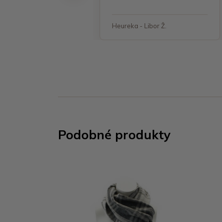
 - Jana, Havířov
Heureka - Libor Ž.
Podobné produkty