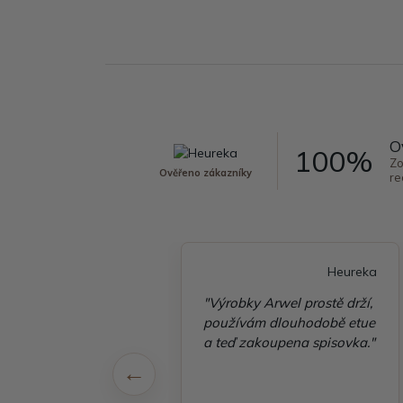
O
100%
Zo
Ověřeno zákazníky
re
Heureka
Heureka
é vyřízení
"Výrobky Arwel prostě drží,
ávky, zboží přišlo
používám dlouhodobě etue
 v pořádku"
a teď zakoupena spisovka."