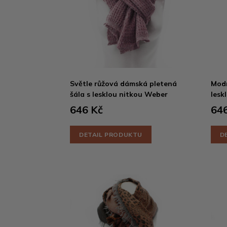
Světle růžová dámská pletená
Modr
šála s lesklou nitkou Weber
lesk
646 Kč
646
DETAIL PRODUKTU
D