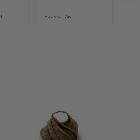
M.
Heureka - Aja
Heure