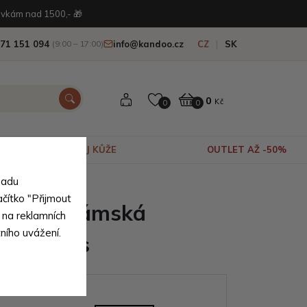
vkám nad 1500,- 🎁
71 151 094
info@kandoo.cz
CZ
SK
(9:00 – 17:00)
0
Kč
0
0
VÝPRODEJ KŮŽE
OUTLET AŽ -50%
sadu
ačítko "Přijmout
ervená dámská
 na reklamních
tního uvážení.
ála Thais
ianty