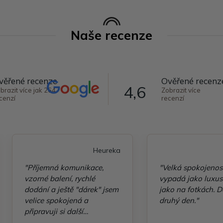
Naše recenze
věřené recenze
Ověřené recenz
4,6
brazit více jak 264
Zobrazit více
cenzí
recenzí
Heureka
"Příjemná komunikace,
"Velká spokojenos
vzorné balení, rychlé
vypadá jako luxusn
dodání a ještě "dárek" jsem
jako na fotkách. D
velice spokojená a
druhý den."
připravuji si další
objednávku"