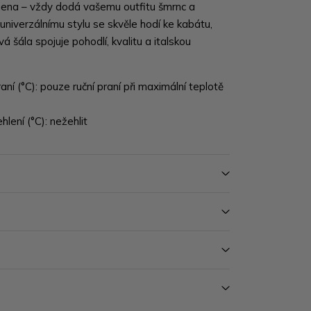
ena – vždy dodá vašemu outfitu šmrnc a
univerzálnímu stylu se skvěle hodí ke kabátu,
vá šála spojuje pohodlí, kvalitu a italskou
aní (°C): pouze ruční praní při maximální teplotě
lení (°C): nežehlit