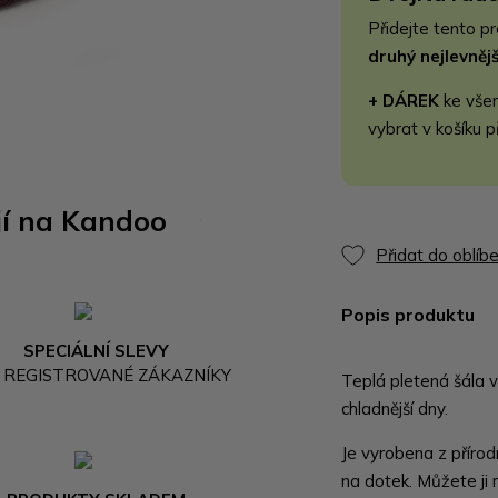
Přidejte tento p
druhý nejlevně
+ DÁREK
ke vše
vybrat v košíku p
jí na Kandoo
Přidat do oblíb
Popis produktu
SPECIÁLNÍ SLEVY
 REGISTROVANÉ ZÁKAZNÍKY
Teplá pletená šála 
chladnější dny.
Je vyrobena z přírodn
na dotek. Můžete ji 