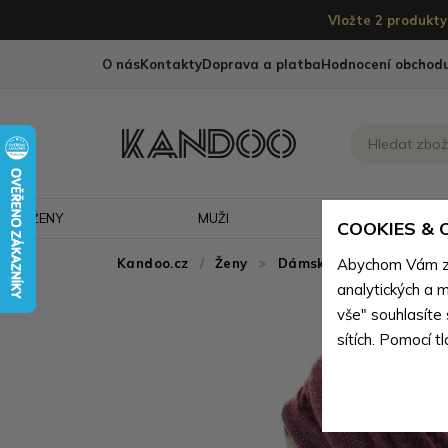
Vložte 2 produkty 
O nás
Kontakty
Doprava a platba
Hodnocení obchod
ŽENY
MUŽI
CESTOVÁNÍ
COOKIES &
Kandoo.cz
Ženy
>
Dámské doplňky
Abychom Vám zaj
>
Odě
analytických a m
vše" souhlasíte
sítích. Pomocí t