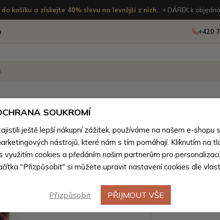
do košíku a získejte 40% slevu na levnější z nich.
+ DÁREK k objedná
u
+420 7
OSTATNÍ
NOVINKY
 OCHRANA SOUKROMÍ
istili ještě lepší nákupní zážitek, používáme na našem e-shopu 
vní doplňky
arketingových nástrojů, které nám s tím pomáhají. Kliknutím na tl
Vínově č
 s využitím cookies a předáním našim partnerům pro personalizaci
lačítka "Přizpůsobit" si můžete upravit nastavení cookies dle vlas
pletená š
Přizpůsobit
PŘIJMOUT VŠE
Barevné var