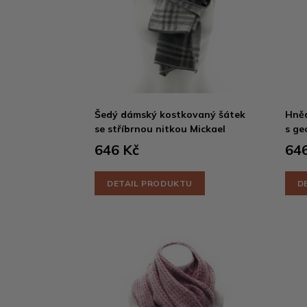
Šedý dámský kostkovaný šátek
Hněd
se stříbrnou nitkou Mickael
s ge
646 Kč
646
DETAIL PRODUKTU
D