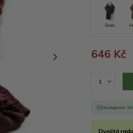
Šedá
H
646 Kč
1
Dostupnost:
Sk
Dvojitá rado