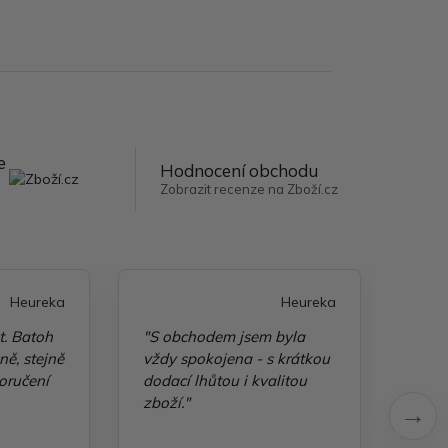
e
Hodnocení obchodu
Zobrazit recenze na Zboží.cz
Heureka
Heureka
t. Batoh
"S obchodem jsem byla
"Taš
ě, stejně
vždy spokojena - s krátkou
kvali
oručení
dodací lhůtou i kvalitou
zboží."