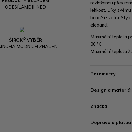
PRODUKTY SKLADEM
rozloženou přes ram
ODESÍLÁME IHNED
lehkost. Díky svému 
bundě i svetru. Stylo
eleganci.
Maximální teplota pr
ŠIROKÝ VÝBĚR
30 °C
 MNOHA MÓDNÍCH ZNAČEK
Maximální teplota žeh
Parametry
Design a materiál
Značka
Doprava a platba