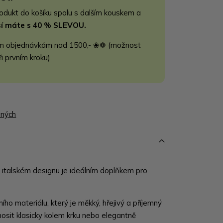
rodukt do košíku spolu s dalším kouskem a
jší máte s 40 % SLEVOU.
m objednávkám nad 1500,- ❀❁ (možnost
ři prvním kroku)
ených
v italském designu je ideálním doplňkem pro
ího materiálu, který je měkký, hřejivý a příjemný
nosit klasicky kolem krku nebo elegantně