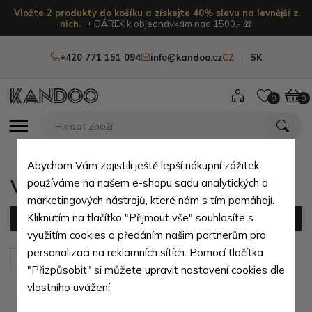
Vložte 2 produkty do košíku a získejte 40% slevu na levnější z
nich.
+ DÁREK k objednávkám nad 1500,- 🎁
+420 771 151 094
info@kandoo.cz
CZ
SK
0
0
Abychom Vám zajistili ještě lepší nákupní zážitek,
Vypnuté automatické zapnutí
používáme na našem e-shopu sadu analytických a
marketingových nástrojů, které nám s tím pomáhají.
Kliknutím na tlačítko "Přijmout vše" souhlasíte s
Filtr
(3 produktů)
využitím cookies a předáním našim partnerům pro
personalizaci na reklamních sítích. Pomocí tlačítka
Seřadit podle:
Výchozí
"Přizpůsobit" si můžete upravit nastavení cookies dle
vlastního uvážení.