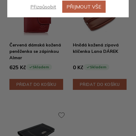
Přizpůsobit
PŘIJMOUT VŠE
Novinka
Červená dámská kožená
Hnědá kožená zipová
peněženka se zápinkou
klíčenka Lana DÁREK
Almar
625 Kč
0 Kč
Skladem
Skladem
PŘIDAT DO KOŠÍKU
PŘIDAT DO KOŠÍKU