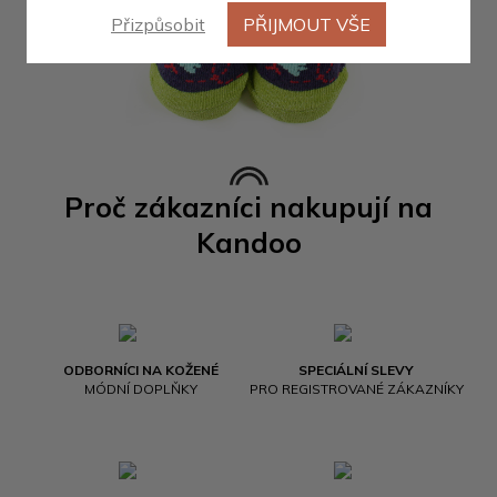
Přizpůsobit
PŘIJMOUT VŠE
Proč zákazníci nakupují na
Kandoo
ODBORNÍCI NA KOŽENÉ
SPECIÁLNÍ SLEVY
MÓDNÍ DOPLŇKY
PRO REGISTROVANÉ ZÁKAZNÍKY