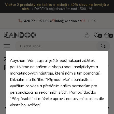
Vložte 2 produkty do košíku a získejte 40% slevu na levnější z
nich.
+ DÁREK k objednávkám nad 1500,- 🎁
+420 771 151 094
info@kandoo.cz
CZ
SK
0
0
Zelenomodré chlapecké kojenecké
Abychom Vám zajistili ještě lepší nákupní zážitek,
ponožky 0 - 6 měsíců Judita - 1 pár
používáme na našem e-shopu sadu analytických a
marketingových nástrojů, které nám s tím pomáhají.
Kliknutím na tlačítko "Přijmout vše" souhlasíte s
využitím cookies a předáním našim partnerům pro
personalizaci na reklamních sítích. Pomocí tlačítka
"Přizpůsobit" si můžete upravit nastavení cookies dle
vlastního uvážení.