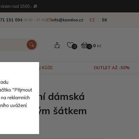
vkám nad 1500,- 🎁
71 151 094
info@kandoo.cz
CZ
SK
(9:00 – 17:00)
0
Kč
0
0
VÝPRODEJ KŮŽE
OUTLET AŽ -50%
sadu
ačítko "Přijmout
tá kvalitní dámská
 na reklamních
tního uvážení.
s ozdobným šátkem