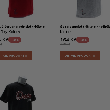
ě červené pánské tričko s
Šedé pánské tričko s knoflíčk
líčky Kolton
Kolton
 Kč
164 Kč
-50%
-50%
Kč
329 Kč
ETAIL PRODUKTU
DETAIL PRODUKTU