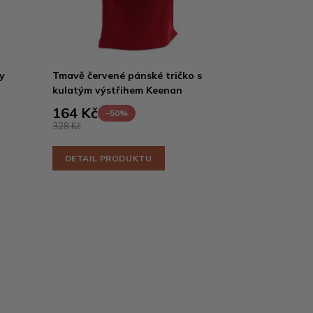
y
Tmavě červené pánské tričko s
kulatým výstřihem Keenan
164 Kč
-50%
328 Kč
DETAIL PRODUKTU