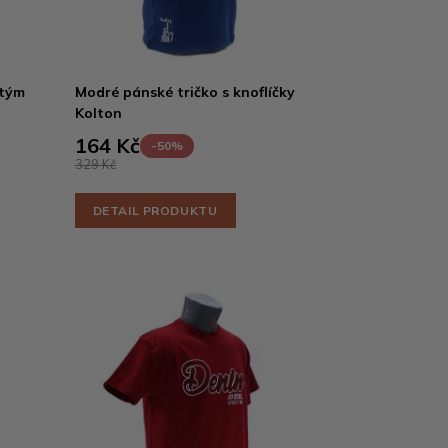
atým
Modré pánské tričko s knoflíčky
Kolton
164 Kč
-50%
329 Kč
DETAIL PRODUKTU