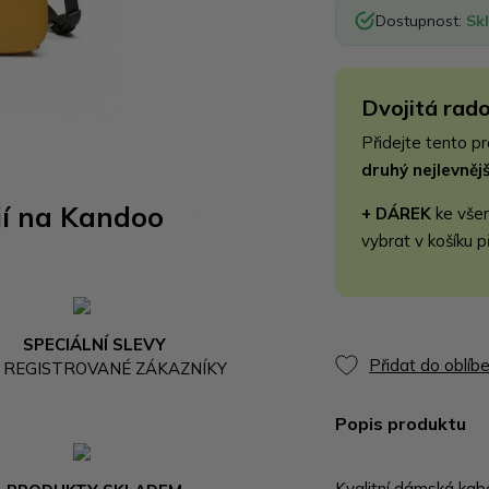
Dostupnost:
Sk
Dvojitá rado
Přidejte tento p
druhý nejlevně
jí na Kandoo
+ DÁREK
ke vše
vybrat v košíku p
SPECIÁLNÍ SLEVY
Přidat do oblíb
 REGISTROVANÉ ZÁKAZNÍKY
Popis produktu
Kvalitní dámská kab