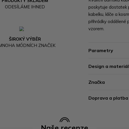
PRODUKTY SKLADEM
ODESÍLÁME IHNED
poskytuje dostatek p
kabelku, klíče a kos
přihrádky oddělené 
vzorem.
ŠIROKÝ VÝBĚR
 MNOHA MÓDNÍCH ZNAČEK
Parametry
Design a materiál
Značka
Doprava a platba
Naše recenze