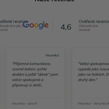
věřené recenze
Ověřené recenz
4,6
brazit více jak 264
Zobrazit více
cenzí
recenzí
Heureka
"Příjemná komunikace,
"Velká spokojenos
vzorné balení, rychlé
vypadá jako luxusn
dodání a ještě "dárek" jsem
jako na fotkách. D
velice spokojená a
druhý den."
připravuji si další
objednávku"
Heureka - Jana P.
Heureka - Veronika 