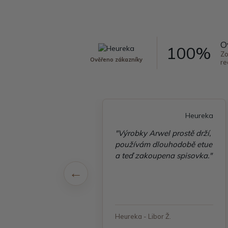
O
100%
Zo
Ověřeno zákazníky
re
Heureka
Heureka
é vyřízení
"Výrobky Arwel prostě drží,
ávky, zboží přišlo
používám dlouhodobě etue
 v pořádku"
a teď zakoupena spisovka."
 - Jana, Havířov
Heureka - Libor Ž.