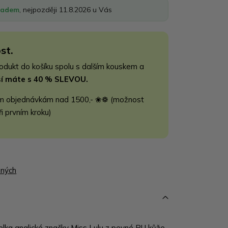
ladem
, nejpozději 11.8.2026 u Vás
st.
rodukt do košíku spolu s dalším kouskem a
jší máte s 40 % SLEVOU.
m objednávkám nad 1500,- ❀❁ (možnost
ři prvním kroku)
ených
elka anglické značky Miss Lulu z pevné PU kůže