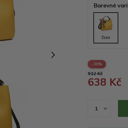
Barevné var
Žlutá
-30%
912 Kč
638 Kč
1