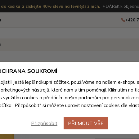
do košíku a získejte 40% slevu na levnější z nich.
+ DÁREK k objedná
u
+420 7
OSTATNÍ
NOVINKY
 OCHRANA SOUKROMÍ
ženého zboží
istili ještě lepší nákupní zážitek, používáme na našem e-shopu 
arketingových nástrojů, které nám s tím pomáhají. Kliknutím na tl
Zelenožlu
 s využitím cookies a předáním našim partnerům pro personalizaci
lačítka "Přizpůsobit" si můžete upravit nastavení cookies dle vlas
kabelka 
Adren
Přizpůsobit
PŘIJMOUT VŠE