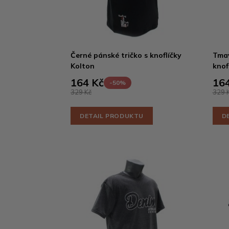
Černé pánské tričko s knoflíčky
Tmav
Kolton
knof
164 Kč
164
-50%
329 Kč
329 
DETAIL PRODUKTU
D