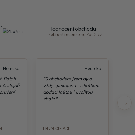
e
Hodnocení obchodu
Zobrazit recenze na Zboží.cz
Heureka
Heureka
t. Batoh
"S obchodem jsem byla
"Taš
ě, stejně
vždy spokojena - s krátkou
kvali
oručení
dodací lhůtou i kvalitou
zboží."
M.
Heureka - Aja
Heure