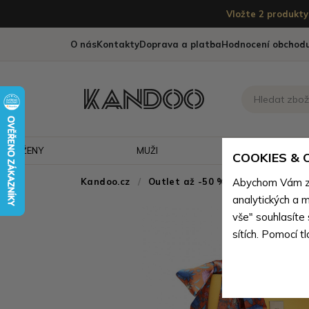
Vložte 2 produkty 
O nás
Kontakty
Doprava a platba
Hodnocení obchod
ŽENY
MUŽI
CESTOVÁNÍ
COOKIES &
Kandoo.cz
Outlet až -50 % - doprodej neko
Abychom Vám zaj
analytických a m
vše" souhlasíte
sítích. Pomocí t