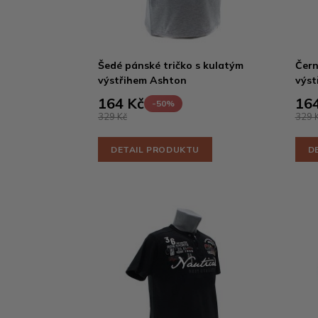
Šedé pánské tričko s kulatým
Čern
výstřihem Ashton
výst
164 Kč
164
-50%
329 Kč
329 
DETAIL PRODUKTU
D