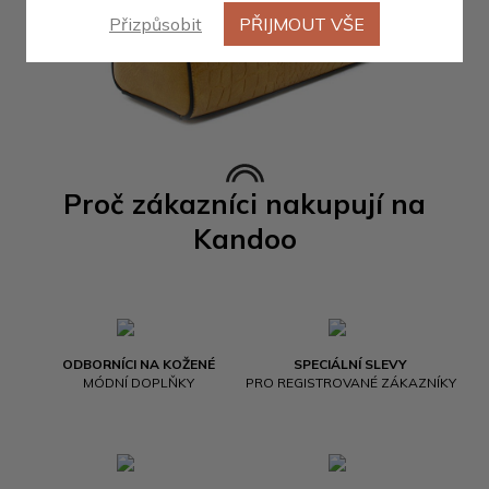
Přizpůsobit
PŘIJMOUT VŠE
Proč zákazníci nakupují na
Kandoo
ODBORNÍCI NA KOŽENÉ
SPECIÁLNÍ SLEVY
MÓDNÍ DOPLŇKY
PRO REGISTROVANÉ ZÁKAZNÍKY