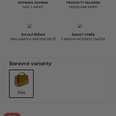
DOPRAVA ZDARMA
PRODUKTY SKLADEM
NAD 1 444 KČ
ODESÍLÁME IHNED
RYCHLÉ ŘEŠENÍ
ŠIROKÝ VÝBĚR
REKLAMACÍ A VRÁCENÍ ZBOŽÍ
Z MNOHA MÓDNÍCH ZNAČEK
Barevné varianty
Žlutá