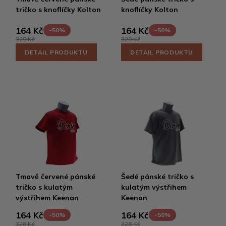
tričko s knoflíčky Kolton
knoflíčky Kolton
164 Kč
164 Kč
-50%
-50%
329 Kč
329 Kč
DETAIL PRODUKTU
DETAIL PRODUKTU
Tmavě červené pánské
Šedé pánské tričko s
tričko s kulatým
kulatým výstřihem
výstřihem Keenan
Keenan
164 Kč
164 Kč
-50%
-50%
328 Kč
328 Kč