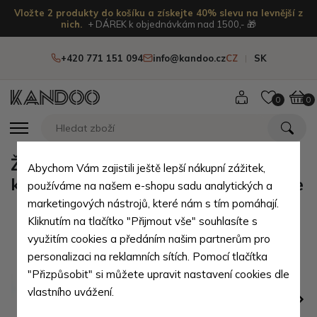
Vložte 2 produkty do košíku a získejte 40% slevu na levnější z
nich.
+ DÁREK k objednávkám nad 1500,- 🎁
+420 771 151 094
info@kandoo.cz
CZ
SK
0
0
Žlutá dvouzipová dámská
Abychom Vám zajistili ještě lepší nákupní zážitek,
kufříková kabelka do ruky Berenice
používáme na našem e-shopu sadu analytických a
marketingových nástrojů, které nám s tím pomáhají.
Kliknutím na tlačítko "Přijmout vše" souhlasíte s
využitím cookies a předáním našim partnerům pro
personalizaci na reklamních sítích. Pomocí tlačítka
"Přizpůsobit" si můžete upravit nastavení cookies dle
vlastního uvážení.