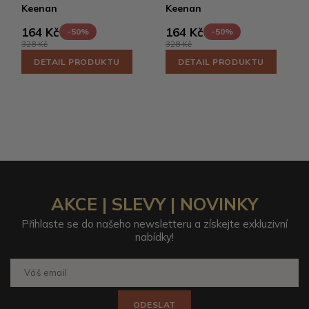
Keenan
Keenan
164 Kč
164 Kč
-50%
-50%
328 Kč
328 Kč
DETAIL PRODUKTU
DETAIL PRODUKTU
AKCE | SLEVY | NOVINKY
Přihlaste se do našeho newsletteru a získejte exkluzivní
nabídky!
ODESLAT