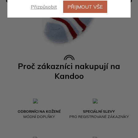
Přizpůsobit
PŘIJMOUT VŠE
Proč zákazníci nakupují na
Kandoo
ODBORNÍCI NA KOŽENÉ
SPECIÁLNÍ SLEVY
MÓDNÍ DOPLŇKY
PRO REGISTROVANÉ ZÁKAZNÍKY