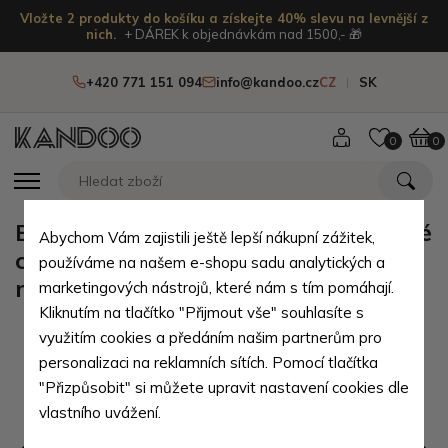
Vložte 2 produkty do košíku a získejte 40% slevu na levnější z
nich.
+ DÁREK k objednávkám nad 1500,- 🎁
+420 771 151 094
info@kandoo.cz
CZ
SK
0
0
Barevné pruhované kojenecké froté
Abychom Vám zajistili ještě lepší nákupní zážitek,
chlapecké ponožky Awery 0 - 6
používáme na našem e-shopu sadu analytických a
měsíců
marketingových nástrojů, které nám s tím pomáhají.
Kliknutím na tlačítko "Přijmout vše" souhlasíte s
využitím cookies a předáním našim partnerům pro
personalizaci na reklamních sítích. Pomocí tlačítka
"Přizpůsobit" si můžete upravit nastavení cookies dle
vlastního uvážení.