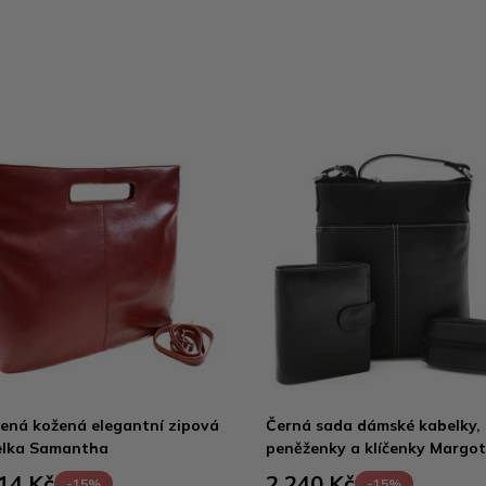
ená kožená elegantní zipová
Černá sada dámské kabelky,
elka Samantha
peněženky a klíčenky Margot
14 Kč
2 240 Kč
-15%
-15%