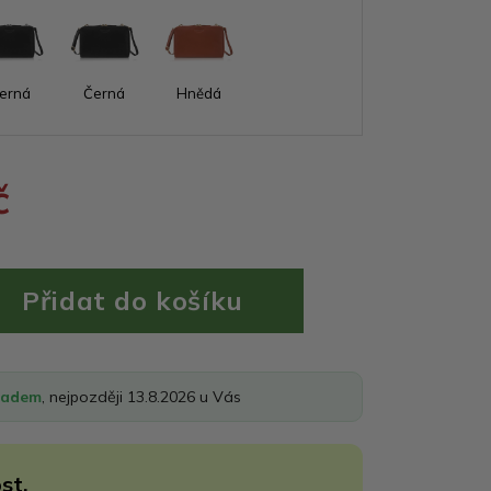
erná
Černá
Hnědá
č
ladem
, nejpozději 13.8.2026 u Vás
st.