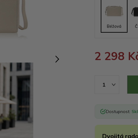
Béžová
Č
2 298 K
1
Dostupnost:
Sk
Dvojitá rado