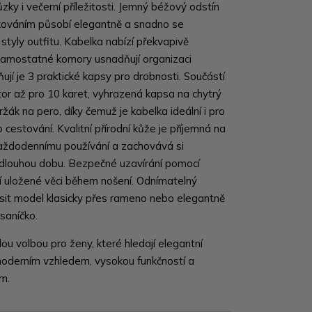
ůzky i večerní příležitosti. Jemný béžový odstín
kováním působí elegantně a snadno se
styly outfitu. Kabelka nabízí překvapivě
2 samostatné komory usnadňují organizaci
ňují je 3 praktické kapsy pro drobnosti. Součástí
tor až pro 10 karet, vyhrazená kapsa na chytrý
ržák na pero, díky čemuž je kabelka ideální i pro
 cestování. Kvalitní přírodní kůže je příjemná na
každodennímu používání a zachovává si
 dlouhou dobu. Bezpečné uzavírání pomocí
í uložené věci během nošení. Odnímatelný
it model klasicky přes rameno nebo elegantně
psaníčko.
ou volbou pro ženy, které hledají elegantní
oderním vzhledem, vysokou funkčností a
ím.