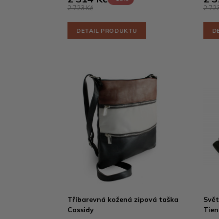
2 723 Kč
2 723
DETAIL PRODUKTU
D
Tříbarevná kožená zipová taška
Svět
Cassidy
Tie