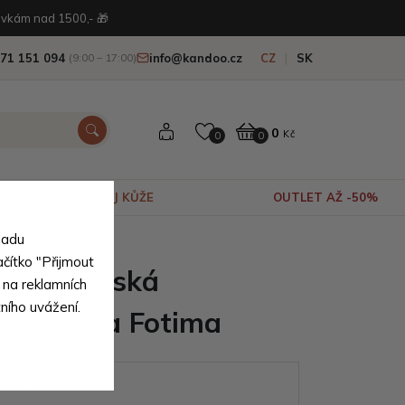
vkám nad 1500,- 🎁
71 151 094
info@kandoo.cz
CZ
SK
(9:00 – 17:00)
0
Kč
0
0
VÝPRODEJ KŮŽE
OUTLET AŽ -50%
sadu
vé kůže
ačítko "Přijmout
malá dámská
 na reklamních
tního uvážení.
y kabelka Fotima
ianty