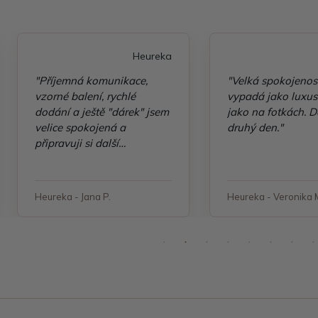
Heureka
"Příjemná komunikace,
"Velká spokojenos
vzorné balení, rychlé
vypadá jako luxusn
dodání a ještě "dárek" jsem
jako na fotkách. D
velice spokojená a
druhý den."
připravuji si další
objednávku"
Heureka - Jana P.
Heureka - Veronika 