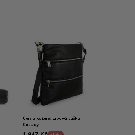
Černá kožená zipová taška
Cassidy
1 847 Kč
-15%