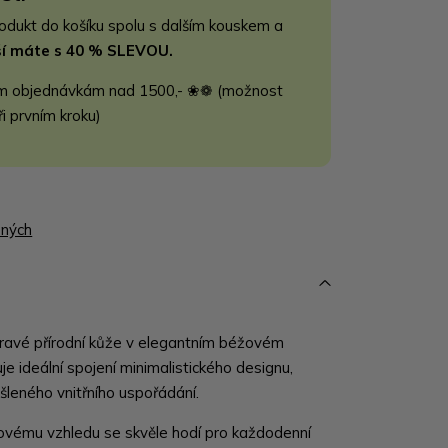
rodukt do košíku spolu s dalším kouskem a
jší máte s 40 % SLEVOU.
m objednávkám nad 1500,- ❀❁ (možnost
ři prvním kroku)
ených
ravé přírodní kůže v elegantním béžovém
e ideální spojení minimalistického designu,
šleného vnitřního uspořádání.
ovému vzhledu se skvěle hodí pro každodenní