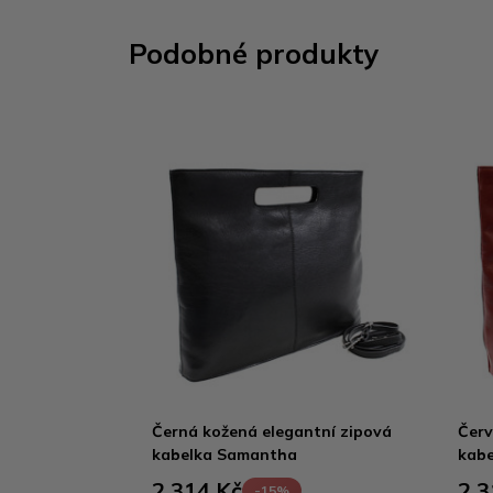
Podobné produkty
Černá kožená elegantní zipová
Červ
kabelka Samantha
kab
2 314 Kč
2 3
-15%