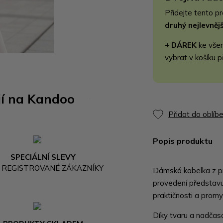
Přidejte tento p
druhý nejlevně
+ DÁREK
ke vše
vybrat v košíku p
jí na Kandoo
Přidat do oblíb
Popis produktu
SPECIÁLNÍ SLEVY
 REGISTROVANÉ ZÁKAZNÍKY
Dámská kabelka z p
provedení představuj
praktičnosti a promy
Díky tvaru a nadčas