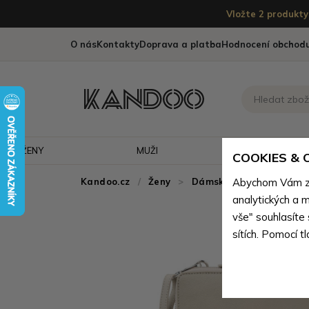
Vložte 2 produkty 
O nás
Kontakty
Doprava a platba
Hodnocení obchod
ŽENY
MUŽI
CESTOVÁNÍ
COOKIES &
Kandoo.cz
Ženy
>
Dámské kabelky
Abychom Vám zaj
>
Dám
analytických a m
vše" souhlasíte
sítích. Pomocí t