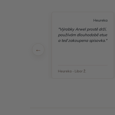
Heureka
Heureka
é vyřízení
"Výrobky Arwel prostě drží,
ávky, zboží přišlo
používám dlouhodobě etue
 v pořádku"
a teď zakoupena spisovka."
 - Jana, Havířov
Heureka - Libor Ž.