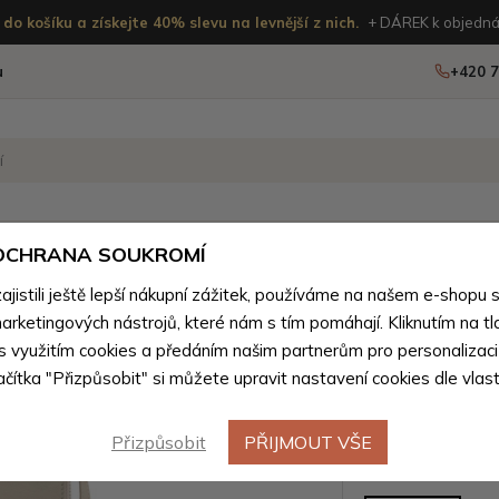
do košíku a získejte 40% slevu na levnější z nich.
+ DÁREK k objedná
u
+420 7
OSTATNÍ
NOVINKY
 OCHRANA SOUKROMÍ
istili ještě lepší nákupní zážitek, používáme na našem e-shopu 
ské kabelky podle materiálu
>
Dámské kabelky z přírodní pra
arketingových nástrojů, které nám s tím pomáhají. Kliknutím na tl
Béžová 
 s využitím cookies a předáním našim partnerům pro personalizaci
Novinka
lačítka "Přizpůsobit" si můžete upravit nastavení cookies dle vlas
crossbod
Přizpůsobit
PŘIJMOUT VŠE
Barevné var