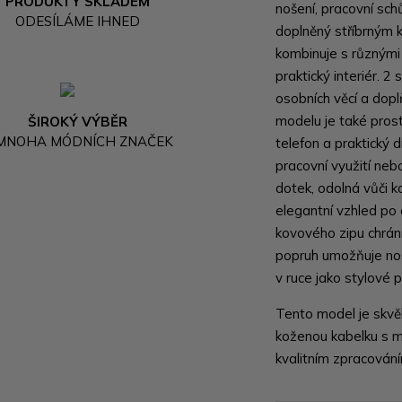
PRODUKTY SKLADEM
nošení, pracovní sch
ODESÍLÁME IHNED
doplněný stříbrným 
kombinuje s různými 
praktický interiér. 
osobních věcí a dopl
modelu je také pros
ŠIROKÝ VÝBĚR
 MNOHA MÓDNÍCH ZNAČEK
telefon a praktický d
pracovní využití nebo
dotek, odolná vůči 
elegantní vzhled po
kovového zipu chrán
popruh umožňuje nos
v ruce jako stylové 
Tento model je skvěl
koženou kabelku s m
kvalitním zpracován