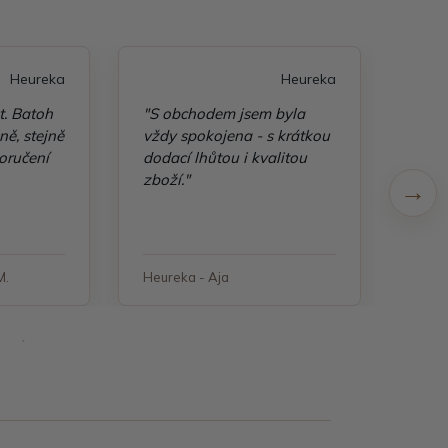
Heureka
Heureka
t. Batoh
"S obchodem jsem byla
"Taš
ě, stejně
vždy spokojena - s krátkou
kvali
oručení
dodací lhůtou i kvalitou
zboží."
M.
Heureka - Aja
Heure