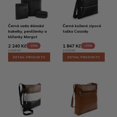
Černá sada dámské
Černá kožená zipová
kabelky, peněženky a
taška Cassidy
klíčenky Margot
2 240 Kč
1 847 Kč
-15%
-15%
2 636 Kč
2 172 Kč
DETAIL PRODUKTU
DETAIL PRODUKTU