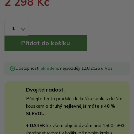
2 298 Kč
1
Dostupnost:
Skladem
, nejpozději 12.8.2026 u Vás
Dvojitá radost.
Přidejte tento produkt do košíku spolu s dalším
kouskem a
druhý nejlevnější máte s 40 %
SLEVOU.
+ DÁREK
ke všem objednávkám nad 1500,- ❀❁
(možnost vybrat v košíku při prvním kroku)