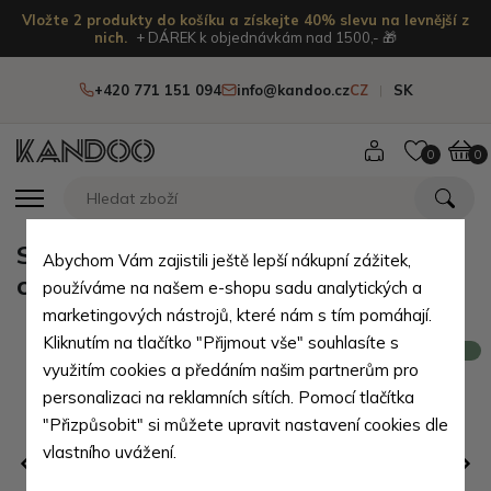
Vložte 2 produkty do košíku a získejte 40% slevu na levnější z
nich.
+ DÁREK k objednávkám nad 1500,- 🎁
+420 771 151 094
info@kandoo.cz
CZ
SK
0
0
Světle hnědá malá dámská
Abychom Vám zajistili ještě lepší nákupní zážitek,
crossbody kabelka Fotima
používáme na našem e-shopu sadu analytických a
marketingových nástrojů, které nám s tím pomáhají.
Kliknutím na tlačítko "Přijmout vše" souhlasíte s
Novinka
využitím cookies a předáním našim partnerům pro
personalizaci na reklamních sítích. Pomocí tlačítka
"Přizpůsobit" si můžete upravit nastavení cookies dle
vlastního uvážení.