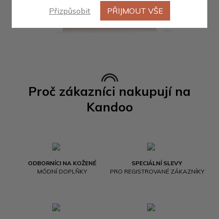
Přizpůsobit
PŘIJMOUT VŠE
Proč zákazníci nakupují na
Kandoo
ODBORNÍCI NA KOŽENÉ
SPECIÁLNÍ SLEVY
MÓDNÍ DOPLŇKY
PRO REGISTROVANÉ ZÁKAZNÍKY