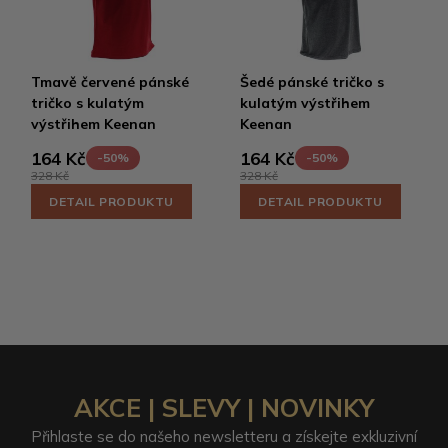
Tmavě červené pánské
Šedé pánské tričko s
tričko s kulatým
kulatým výstřihem
výstřihem Keenan
Keenan
164 Kč
164 Kč
-50%
-50%
328 Kč
328 Kč
DETAIL PRODUKTU
DETAIL PRODUKTU
AKCE | SLEVY | NOVINKY
Přihlaste se do našeho newsletteru a získejte exkluzivní