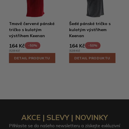
Tmavě červené pánské
Šedé pánské tričko s
tričko s kulatým
kulatým výstřihem
výstřihem Keenan
Keenan
164 Kč
164 Kč
-50%
-50%
328 Kč
328 Kč
DETAIL PRODUKTU
DETAIL PRODUKTU
AKCE | SLEVY | NOVINKY
Přihlaste se do našeho newsletteru a získejte exkluzivní