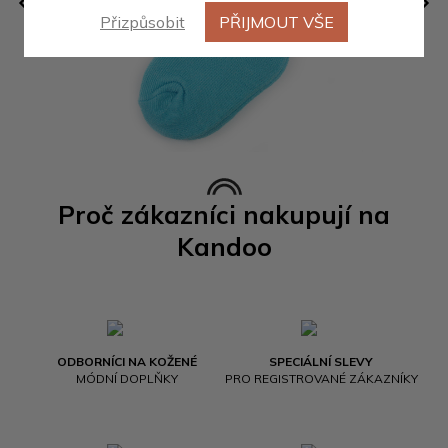
Přizpůsobit
PŘIJMOUT VŠE
Proč zákazníci nakupují na
Kandoo
ODBORNÍCI NA KOŽENÉ
SPECIÁLNÍ SLEVY
MÓDNÍ DOPLŇKY
PRO REGISTROVANÉ ZÁKAZNÍKY