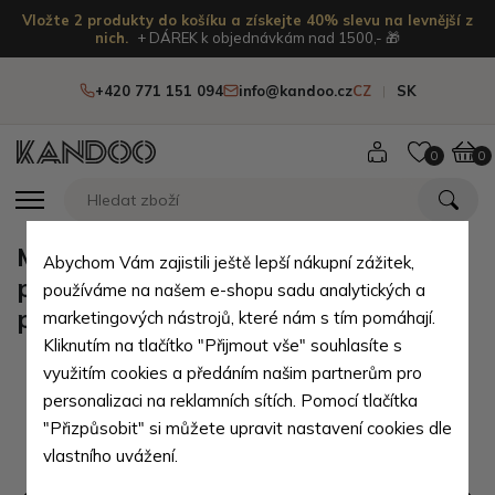
Vložte 2 produkty do košíku a získejte 40% slevu na levnější z
nich.
+ DÁREK k objednávkám nad 1500,- 🎁
+420 771 151 094
info@kandoo.cz
CZ
SK
0
0
Modré chlapecké kojenecké
Abychom Vám zajistili ještě lepší nákupní zážitek,
ponožky Nathan 0 - 6 měsíců - 1
používáme na našem e-shopu sadu analytických a
pár
marketingových nástrojů, které nám s tím pomáhají.
Kliknutím na tlačítko "Přijmout vše" souhlasíte s
využitím cookies a předáním našim partnerům pro
personalizaci na reklamních sítích. Pomocí tlačítka
"Přizpůsobit" si můžete upravit nastavení cookies dle
vlastního uvážení.