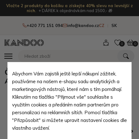
Vložte 2 produkty do košíku a získejte 40% slevu na levnější z
nich.
+ DÁREK k objednávkám nad 1500,- 🎁
+420 771 151 094
info@kandoo.cz
CZ
SK
0
0
Černá kožená číšnická peněženka
Abychom Vám zajistili ještě lepší nákupní zážitek,
Adeline
používáme na našem e-shopu sadu analytických a
marketingových nástrojů, které nám s tím pomáhají.
Kliknutím na tlačítko "Přijmout vše" souhlasíte s
využitím cookies a předáním našim partnerům pro
personalizaci na reklamních sítích. Pomocí tlačítka
"Přizpůsobit" si můžete upravit nastavení cookies dle
vlastního uvážení.