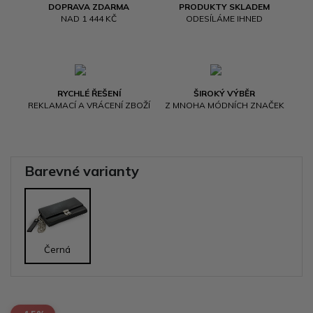
DOPRAVA ZDARMA
PRODUKTY SKLADEM
NAD 1 444 KČ
ODESÍLÁME IHNED
RYCHLÉ ŘEŠENÍ
ŠIROKÝ VÝBĚR
REKLAMACÍ A VRÁCENÍ ZBOŽÍ
Z MNOHA MÓDNÍCH ZNAČEK
Barevné varianty
Černá