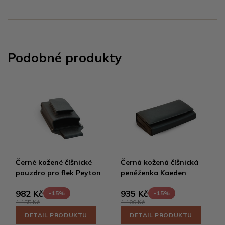
Podobné produkty
Černé kožené číšnické
Černá kožená číšnická
pouzdro pro flek Peyton
peněženka Kaeden
982 Kč
935 Kč
-15%
-15%
1 155 Kč
1 100 Kč
DETAIL PRODUKTU
DETAIL PRODUKTU