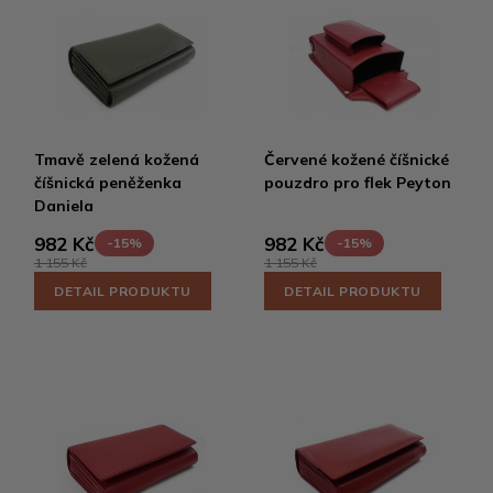
Tmavě zelená kožená
Červené kožené číšnické
číšnická peněženka
pouzdro pro flek Peyton
Daniela
982 Kč
982 Kč
-15%
-15%
1 155 Kč
1 155 Kč
DETAIL PRODUKTU
DETAIL PRODUKTU