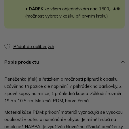
+ DÁREK
ke všem objednávkám nad 1500,- ❀❁
(možnost vybrat v košíku při prvním kroku)
Přidat do oblíbených
Popis produktu
Peněženka (flek) s řetízkem a možností připnutí k opasku,
uzávěr na tři pozice dle naplnění, 7 přihrádek na bankovky, 2
zipové kapsy na mince, 1 průhledná kapsa. Základní rozměr
19,5 x 10,5 cm. Materiál PDM, barva černá.
Materiál kůže PDM: přírodní materiál vyznačující se vysokou
odolností v oděru a namáhání v ohybu. Je mírně hrubší na
omak než NAPPA. Je využíván hlavně na číšnické peněženky,