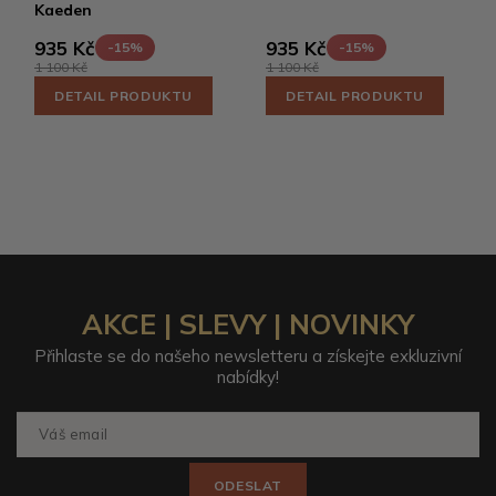
Kaeden
935 Kč
935 Kč
-15%
-15%
1 100 Kč
1 100 Kč
DETAIL PRODUKTU
DETAIL PRODUKTU
AKCE | SLEVY | NOVINKY
Přihlaste se do našeho newsletteru a získejte exkluzivní
nabídky!
ODESLAT