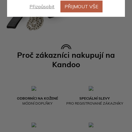
Přizpůsobit
PŘIJMOUT VŠE
Proč zákazníci nakupují na
Kandoo
ODBORNÍCI NA KOŽENÉ
SPECIÁLNÍ SLEVY
MÓDNÍ DOPLŇKY
PRO REGISTROVANÉ ZÁKAZNÍKY