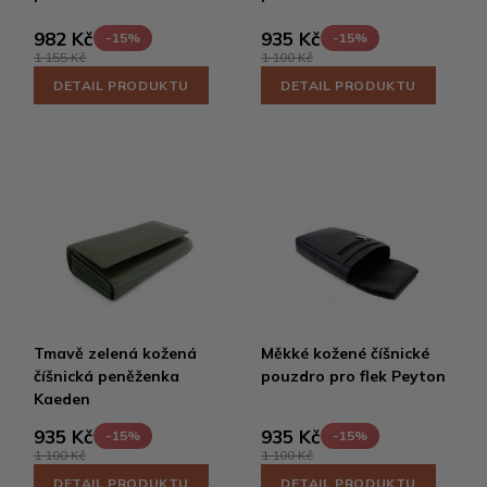
982 Kč
935 Kč
-15%
-15%
1 155 Kč
1 100 Kč
DETAIL PRODUKTU
DETAIL PRODUKTU
Tmavě zelená kožená
Měkké kožené číšnické
číšnická peněženka
pouzdro pro flek Peyton
Kaeden
935 Kč
935 Kč
-15%
-15%
1 100 Kč
1 100 Kč
DETAIL PRODUKTU
DETAIL PRODUKTU