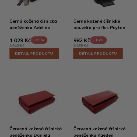
Černá kožená číšnická
Černé kožené číšnické
peněženka Adeline
pouzdro pro flek Peyton
1 029 Kč
982 Kč
-15%
-15%
1 210 Kč
1 155 Kč
DETAIL PRODUKTU
DETAIL PRODUKTU
Červená kožená číšnická
Červená kožená číšnická
peněženka Daniela
peněženka Kaeden