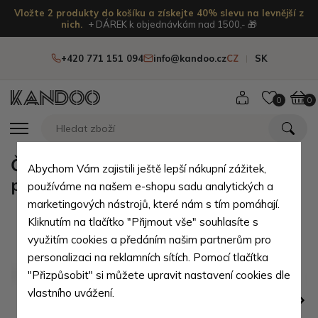
Vložte 2 produkty do košíku a získejte 40% slevu na levnější z
nich.
+ DÁREK k objednávkám nad 1500,- 🎁
+420 771 151 094
info@kandoo.cz
CZ
SK
0
0
Červené kožené číšnické pouzdro
Abychom Vám zajistili ještě lepší nákupní zážitek,
pro flek Peyton
používáme na našem e-shopu sadu analytických a
marketingových nástrojů, které nám s tím pomáhají.
Kliknutím na tlačítko "Přijmout vše" souhlasíte s
využitím cookies a předáním našim partnerům pro
personalizaci na reklamních sítích. Pomocí tlačítka
"Přizpůsobit" si můžete upravit nastavení cookies dle
vlastního uvážení.