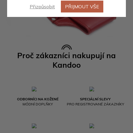
Přizpůsobit
PŘIJMOUT VŠE
Proč zákazníci nakupují na
Kandoo
ODBORNÍCI NA KOŽENÉ
SPECIÁLNÍ SLEVY
MÓDNÍ DOPLŇKY
PRO REGISTROVANÉ ZÁKAZNÍKY