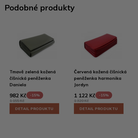
Podobné produkty
Tmavě zelená kožená
Červená kožená číšnická
číšnická peněženka
peněženka harmonika
Daniela
Jordyn
982 Kč
1 122 Kč
-15%
-15%
1 155 Kč
1 320 Kč
DETAIL PRODUKTU
DETAIL PRODUKTU