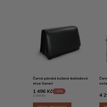
Černá pánská kožená dokladová
Čern
etue Genevi
note
1 496 Kč
-15%
4 2
1 760 Kč
DETAIL PRODUKTU
D