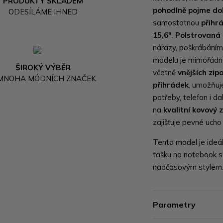
PRODUKTY SKLADEM
pohodlně pojme d
ODESÍLÁME IHNED
samostatnou
přihr
15,6"
.
Polstrovaná
nárazy, poškrábáním
modelu je mimořádně
ŠIROKÝ VÝBĚR
včetně
vnějších zip
 MNOHA MÓDNÍCH ZNAČEK
přihrádek
, umožňuj
potřeby, telefon i d
na
kvalitní kovový z
zajišťuje pevné uch
Tento model je ideál
tašku na notebook s
nadčasovým stylem
Parametry