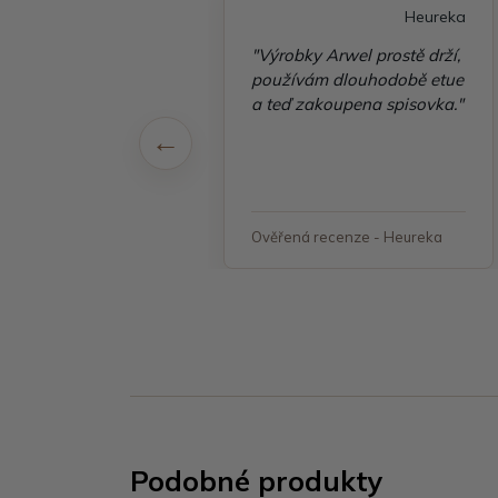
Heureka
Heureka
é vyřízení
"Výrobky Arwel prostě drží,
ávky, zboží přišlo
používám dlouhodobě etue
 v pořádku"
a teď zakoupena spisovka."
á recenze - Heureka
Ověřená recenze - Heureka
Podobné produkty