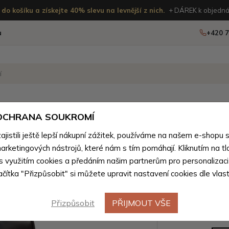
do košíku a získejte 40% slevu na levnější z nich.
+ DÁREK k objedná
u
+420 7
OSTATNÍ
NOVINKY
 OCHRANA SOUKROMÍ
istili ještě lepší nákupní zážitek, používáme na našem e-shopu 
boží z přírodní pravé kůže pro muže
>
Tašky pro muže z přírodn
arketingových nástrojů, které nám s tím pomáhají. Kliknutím na tl
Tmavě hn
 s využitím cookies a předáním našim partnerům pro personalizaci
Novinka
lačítka "Přizpůsobit" si můžete upravit nastavení cookies dle vlas
taška na
Přizpůsobit
PŘIJMOUT VŠE
Barevné var