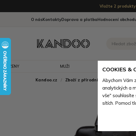
Vložte 2 produkty 
O nás
Kontakty
Doprava a platba
Hodnocení obchod
ŽENY
MUŽI
CESTOVÁNÍ
COOKIES &
Kandoo.cz
Zboží z přírodní pravé kůže
Abychom Vám zaj
>
Z
analytických a m
vše" souhlasíte
sítích. Pomocí t