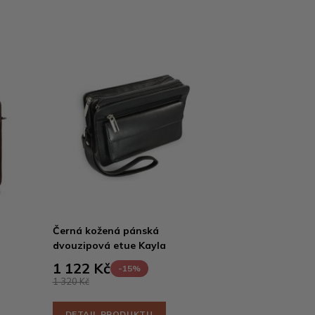
Černá kožená pánská
dvouzipová etue Kayla
1 122 Kč
-15%
1 320 Kč
DETAIL PRODUKTU