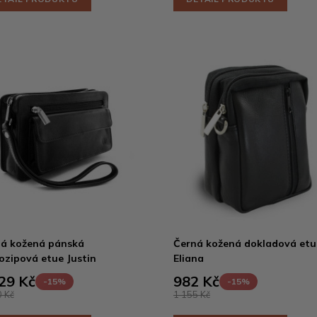
á kožená pánská
Černá kožená dokladová etu
ozipová etue Justin
Eliana
29 Kč
982 Kč
-15%
-15%
 Kč
1 155 Kč