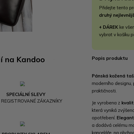
Přidejte tento p
druhý nejlevně
+ DÁREK
ke vše
vybrat v košíku p
jí na Kandoo
Popis produktu
Pánská kožená taš
moderního designu, 
praktičnosti.
SPECIÁLNÍ SLEVY
 REGISTROVANÉ ZÁKAZNÍKY
Je vyrobena z
kvali
která vyniká zvýšen
opotřebení.
Elegant
a dodává celému mod
kanceláře, na obchod