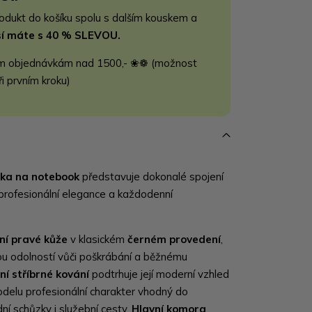
rodukt do košíku spolu s dalším kouskem a
jší máte s 40 % SLEVOU.
m objednávkám nad 1500,- ❀❁ (možnost
ři prvním kroku)
ka na notebook
představuje dokonalé spojení
profesionální elegance a každodenní
tní pravé kůže
v klasickém
černém provedení
,
ou odolností vůči poškrábání a běžnému
ní stříbrné kování
podtrhuje její moderní vzhled
elu profesionální charakter vhodný do
ní schůzky i služební cesty.
Hlavní komora