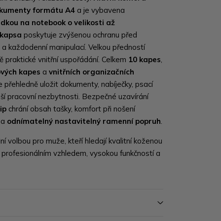
okumenty formátu A4
a je vybavena
ádkou na notebook o velikosti až
 kapsa
poskytuje zvýšenou ochranu před
 a každodenní manipulací. Velkou předností
 praktické vnitřní uspořádání. Celkem
10 kapes
,
ových kapes
a
vnitřních organizačních
e přehledně uložit dokumenty, nabíječky, psací
alší pracovní nezbytnosti. Bezpečné uzavírání
ip
chrání obsah tašky, komfort při nošení
o a
odnímatelný nastavitelný ramenní popruh
.
ní volbou pro muže, kteří hledají kvalitní koženou
 profesionálním vzhledem, vysokou funkčností a
.