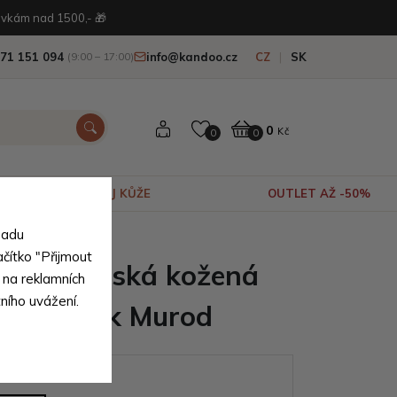
vkám nad 1500,- 🎁
71 151 094
info@kandoo.cz
CZ
SK
(9:00 – 17:00)
0
Kč
0
0
VÝPRODEJ KŮŽE
OUTLET AŽ -50%
sadu
í pravé kůže
ačítko "Přijmout
ědá pánská kožená
 na reklamních
tního uvážení.
 notebook Murod
ianty