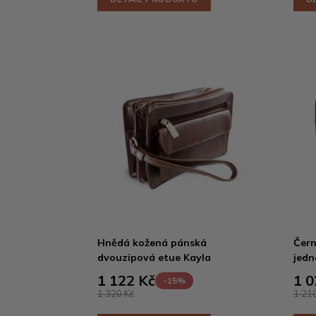
Hnědá kožená pánská
Čern
dvouzipová etue Kayla
jedn
1 122 Kč
1 0
-15%
1 320 Kč
1 210