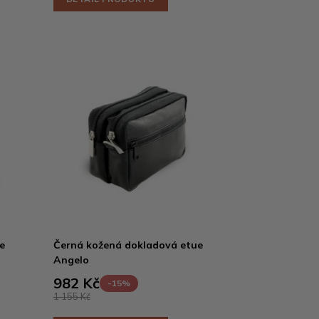
e
Černá kožená dokladová etue
Angelo
982 Kč
-15%
1 155 Kč