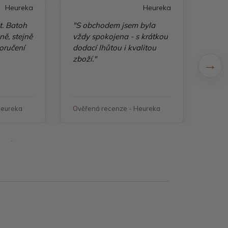
Heureka
Heureka
t. Batoh
"S obchodem jsem byla
"Taš
ě, stejně
vždy spokojena - s krátkou
kvali
oručení
dodací lhůtou i kvalitou
zboží."
Heureka
Ověřená recenze - Heureka
Ověř