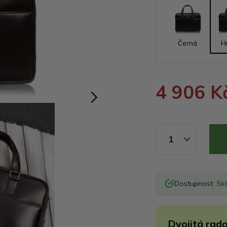
Černá
H
4 906 K
1
Dostupnost:
Sk
Dvojitá rado