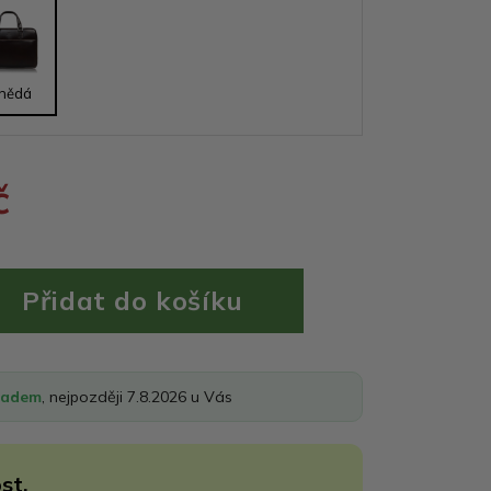
nědá
č
ladem
, nejpozději 7.8.2026 u Vás
st.