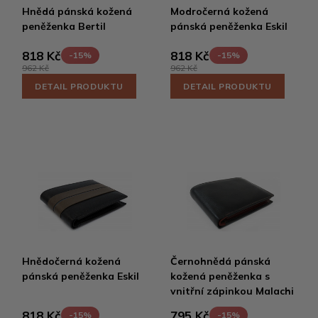
Hnědá pánská kožená
Modročerná kožená
peněženka Bertil
pánská peněženka Eskil
818 Kč
818 Kč
-15%
-15%
962 Kč
962 Kč
DETAIL PRODUKTU
DETAIL PRODUKTU
Hnědočerná kožená
Černohnědá pánská
pánská peněženka Eskil
kožená peněženka s
vnitřní zápinkou Malachi
818 Kč
795 Kč
-15%
-15%