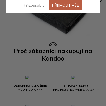
Přizpůsobit
PŘIJMOUT VŠE
Proč zákazníci nakupují na
Kandoo
ODBORNÍCI NA KOŽENÉ
SPECIÁLNÍ SLEVY
MÓDNÍ DOPLŇKY
PRO REGISTROVANÉ ZÁKAZNÍKY