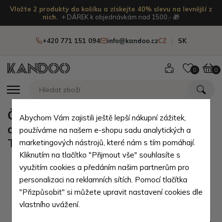
Vložte 2 produkty do košíku a získejte 40% slevu na levnější z
nich.
+ DÁREK k objednávkám nad 1500,- 🎁
+420 771 151 094
info@kandoo.cz
CZ
SK
0
0
Černá pánská kožená peněženka -
Abychom Vám zajistili ještě lepší nákupní zážitek,
dokladovka s vnitřní zápinkou
používáme na našem e-shopu sadu analytických a
Tilemahos
marketingových nástrojů, které nám s tím pomáhají.
Kliknutím na tlačítko "Přijmout vše" souhlasíte s
využitím cookies a předáním našim partnerům pro
personalizaci na reklamních sítích. Pomocí tlačítka
"Přizpůsobit" si můžete upravit nastavení cookies dle
vlastního uvážení.