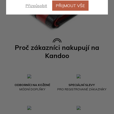
Přizpůsobit
PŘIJMOUT VŠE
Proč zákazníci nakupují na
Kandoo
ODBORNÍCI NA KOŽENÉ
SPECIÁLNÍ SLEVY
MÓDNÍ DOPLŇKY
PRO REGISTROVANÉ ZÁKAZNÍKY