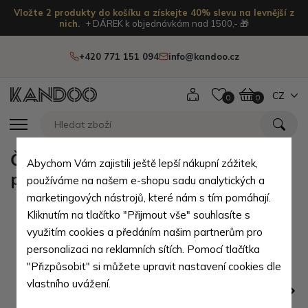
Vložte 2 produkty do košíku a získejte 40% slevu na levnější z
nich.
+ DÁREK k objednávkám nad 1500,- 🎁
+420 771 151 094
info@kandoo.cz
CZ
0
0
Červenočerná pánská kožená
Abychom Vám zajistili ještě lepší nákupní zážitek,
peněženka Svante
používáme na našem e-shopu sadu analytických a
marketingových nástrojů, které nám s tím pomáhají.
Kliknutím na tlačítko "Přijmout vše" souhlasíte s
využitím cookies a předáním našim partnerům pro
personalizaci na reklamních sítích. Pomocí tlačítka
"Přizpůsobit" si můžete upravit nastavení cookies dle
vlastního uvážení.