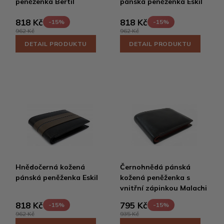
peněženka Bertil
pánská peněženka Eskil
818 Kč
818 Kč
-15%
-15%
962 Kč
962 Kč
DETAIL PRODUKTU
DETAIL PRODUKTU
Hnědočerná kožená
Černohnědá pánská
pánská peněženka Eskil
kožená peněženka s
vnitřní zápinkou Malachi
818 Kč
795 Kč
-15%
-15%
962 Kč
935 Kč