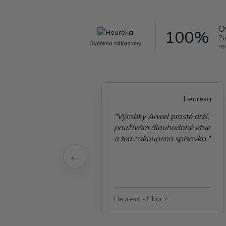
O
100%
Zo
Ověřeno zákazníky
re
Heureka
Heureka
é vyřízení
"Výrobky Arwel prostě drží,
ávky, zboží přišlo
používám dlouhodobě etue
 v pořádku"
a teď zakoupena spisovka."
 - Jana, Havířov
Heureka - Libor Ž.