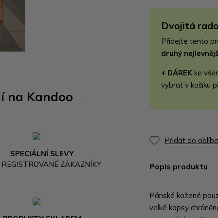
Dvojitá rado
Přidejte tento p
druhý nejlevně
+ DÁREK
ke vše
vybrat v košíku p
jí na Kandoo
Přidat do oblíb
SPECIÁLNÍ SLEVY
 REGISTROVANÉ ZÁKAZNÍKY
Popis produktu
Pánské kožené pouz
velké kapsy chráněn