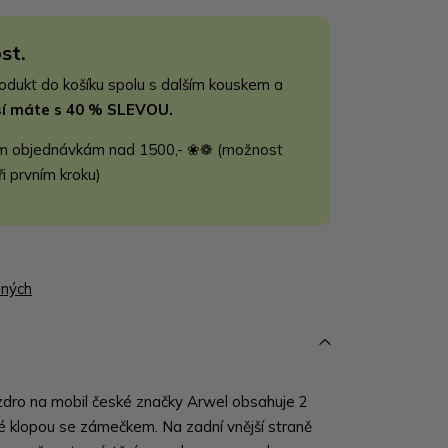
st.
rodukt do košíku spolu s dalším kouskem a
jší máte s 40 % SLEVOU.
m objednávkám nad 1500,- ❀❁ (možnost
ři prvním kroku)
ených
dro na mobil české značky Arwel obsahuje 2
é klopou se zámečkem. Na zadní vnější straně