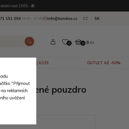
vkám nad 1500,- 🎁
71 151 094
info@kandoo.cz
CZ
SK
(9:00 – 17:00)
0
Kč
0
0
VÝPRODEJ KŮŽE
OUTLET AŽ -50%
sadu
ačítko "Přijmout
nské kožené pouzdro
 na reklamních
tního uvážení.
 Matteo
ianty