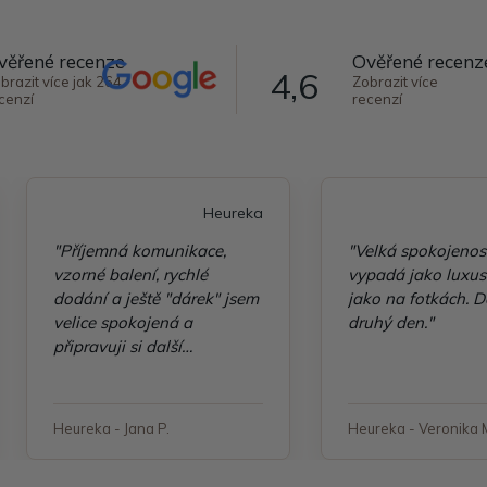
věřené recenze
Ověřené recenz
4,6
brazit více jak 264
Zobrazit více
cenzí
recenzí
Heureka
"Příjemná komunikace,
"Velká spokojenos
vzorné balení, rychlé
vypadá jako luxusn
dodání a ještě "dárek" jsem
jako na fotkách. D
velice spokojená a
druhý den."
připravuji si další
objednávku"
Heureka - Jana P.
Heureka - Veronika 