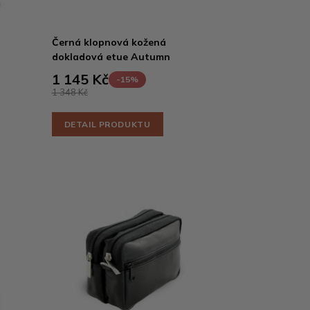
Černá klopnová kožená
dokladová etue Autumn
1 145 Kč
-15%
1 348 Kč
DETAIL PRODUKTU