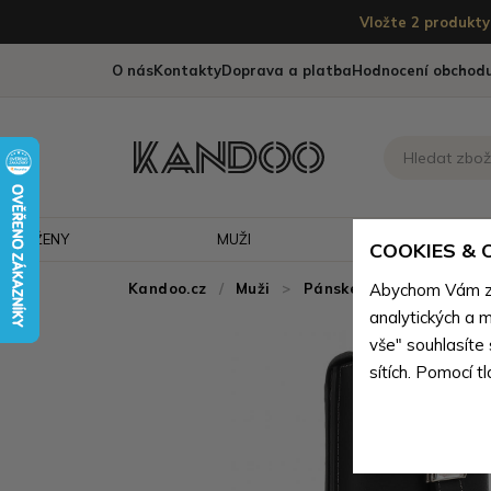
Vložte 2 produkty 
O nás
Kontakty
Doprava a platba
Hodnocení obchod
ŽENY
MUŽI
CESTOVÁNÍ
COOKIES &
Kandoo.cz
Muži
>
Pánské tašky
Abychom Vám zaj
>
Pánské
analytických a m
vše" souhlasíte
sítích. Pomocí t