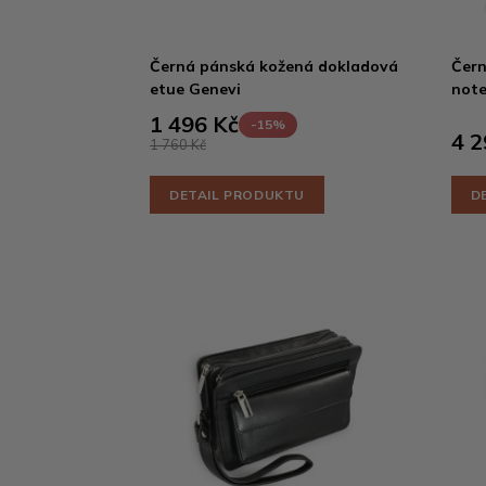
Černá pánská kožená dokladová
Čern
etue Genevi
note
1 496 Kč
-15%
4 2
1 760 Kč
DETAIL PRODUKTU
D