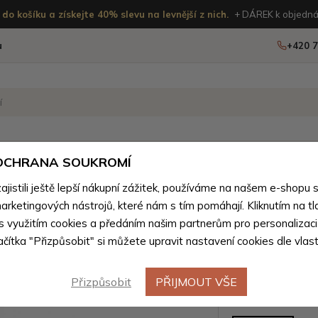
do košíku a získejte 40% slevu na levnější z nich.
+ DÁREK k objedná
u
+420 7
OSTATNÍ
NOVINKY
 OCHRANA SOUKROMÍ
istili ještě lepší nákupní zážitek, používáme na našem e-shopu 
 tašky podle materiálu
>
Pánské tašky z přírodní pravé kůže
arketingových nástrojů, které nám s tím pomáhají. Kliknutím na tl
Černé pá
 s využitím cookies a předáním našim partnerům pro personalizaci
lačítka "Přizpůsobit" si můžete upravit nastavení cookies dle vlas
na mobil
Přizpůsobit
PŘIJMOUT VŠE
Barevné var