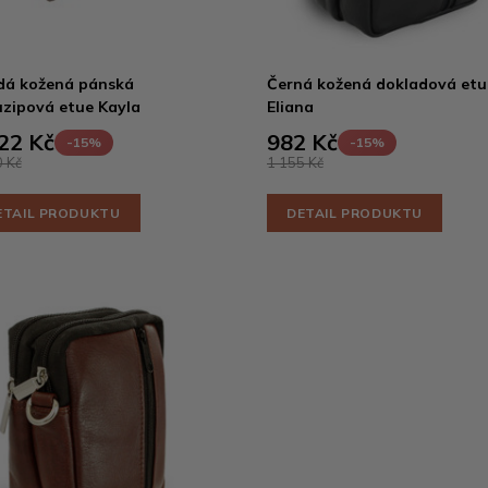
dá kožená pánská
Černá kožená dokladová etu
zipová etue Kayla
Eliana
22 Kč
982 Kč
-15%
-15%
 Kč
1 155 Kč
ETAIL PRODUKTU
DETAIL PRODUKTU