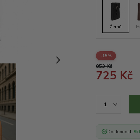
Černá
H
-15%
853 Kč
725 Kč
1
Dostupnost:
Sk