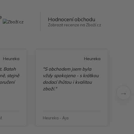
e
Hodnocení obchodu
Zobrazit recenze na Zboží.cz
Heureka
Heureka
t. Batoh
"S obchodem jsem byla
"Taš
ě, stejně
vždy spokojena - s krátkou
kvali
oručení
dodací lhůtou i kvalitou
zboží."
M.
Heureka - Aja
Heure