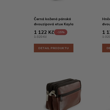
Černá kožená pánská
Hně
dvouzipová etue Kayla
dvou
1 122 Kč
1 1
-15%
1 320 Kč
1 320
DETAIL PRODUKTU
D