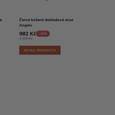
e
Černá kožená dokladová etue
Angelo
982 Kč
-15%
1 155 Kč
DETAIL PRODUKTU