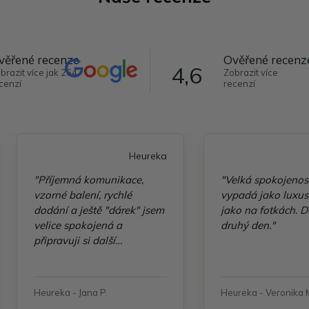
věřené recenze
Ověřené recenz
4,6
brazit více jak 264
Zobrazit více
cenzí
recenzí
Heureka
"Příjemná komunikace,
"Velká spokojenos
vzorné balení, rychlé
vypadá jako luxusn
dodání a ještě "dárek" jsem
jako na fotkách. D
velice spokojená a
druhý den."
připravuji si další
objednávku"
Heureka - Jana P.
Heureka - Veronika 