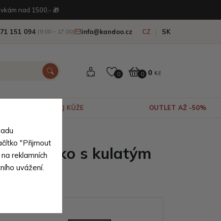
vkám nad 1500,- 🎁
71 151 094
info@kandoo.cz
CZ
SK
(9:00 – 17:00)
0
Kč
0
0
VÝPRODEJ KŮŽE
OUTLET AŽ -50%
sadu
ačítko "Přijmout
ské tričko s kulatým
 na reklamních
tního uvážení.
m Ashton
ianty