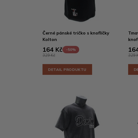
Černé pánské tričko s knoflíčky
Tmav
Kolton
knof
164 Kč
164
-50%
329 Kč
329 
DETAIL PRODUKTU
D