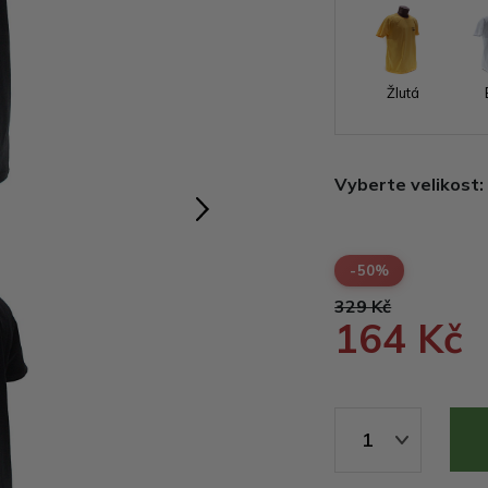
Žlutá
Vyberte velikost:
-50%
329 Kč
164 Kč
1