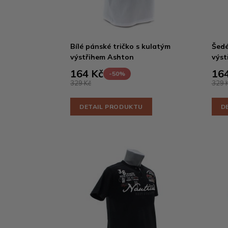
Bílé pánské tričko s kulatým
Šedé
výstřihem Ashton
výst
164 Kč
164
-50%
329 Kč
329 
DETAIL PRODUKTU
D