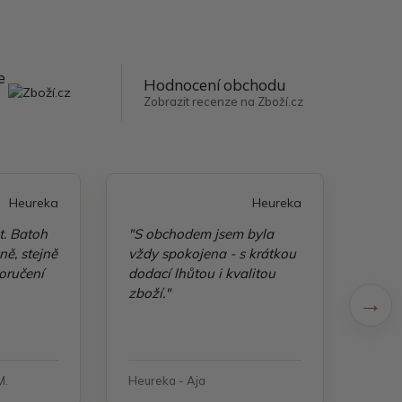
e
Hodnocení obchodu
Zobrazit recenze na Zboží.cz
Heureka
Heureka
t. Batoh
"S obchodem jsem byla
"Taš
ě, stejně
vždy spokojena - s krátkou
kvali
oručení
dodací lhůtou i kvalitou
zboží."
M.
Heureka - Aja
Heure