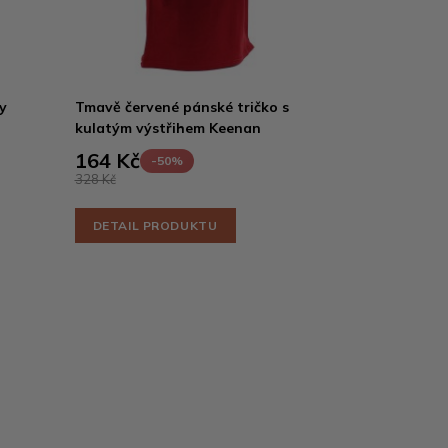
y
Tmavě červené pánské tričko s
kulatým výstřihem Keenan
164 Kč
-50%
328 Kč
DETAIL PRODUKTU