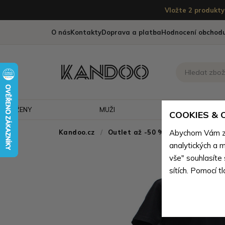
Vložte 2 produkty 
O nás
Kontakty
Doprava a platba
Hodnocení obchod
ŽENY
MUŽI
CESTOVÁNÍ
COOKIES &
Kandoo.cz
Outlet až -50 % - doprodej neko
Abychom Vám zaj
analytických a m
vše" souhlasíte
sítích. Pomocí t