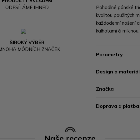
PRODUKTY SKLADEM
ODESÍLÁME IHNED
Pohodlné pánské tr
kvalitou použitých m
každodenní nošení a
kalhotami či mikinou.
ŠIROKÝ VÝBĚR
 MNOHA MÓDNÍCH ZNAČEK
Parametry
Design a materiál
Značka
Doprava a platba
Naše recenze