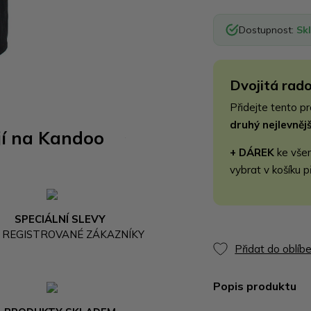
Dostupnost:
Sk
Dvojitá rado
Přidejte tento p
druhý nejlevně
jí na Kandoo
+ DÁREK
ke vše
vybrat v košíku p
SPECIÁLNÍ SLEVY
 REGISTROVANÉ ZÁKAZNÍKY
Přidat do oblíb
Popis produktu