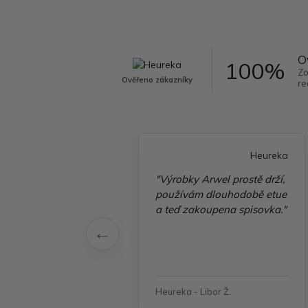
O
100%
Zo
Ověřeno zákazníky
re
Heureka
Heureka
é vyřízení
"Výrobky Arwel prostě drží,
ávky, zboží přišlo
používám dlouhodobě etue
 v pořádku"
a teď zakoupena spisovka."
 - Jana, Havířov
Heureka - Libor Ž.