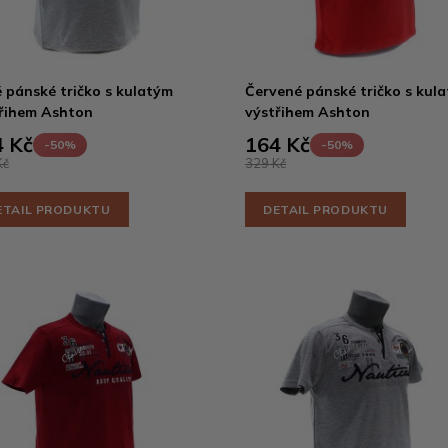
 pánské tričko s kulatým
Červené pánské tričko s kul
řihem Ashton
výstřihem Ashton
 Kč
164 Kč
-50%
-50%
Kč
329 Kč
ETAIL PRODUKTU
DETAIL PRODUKTU