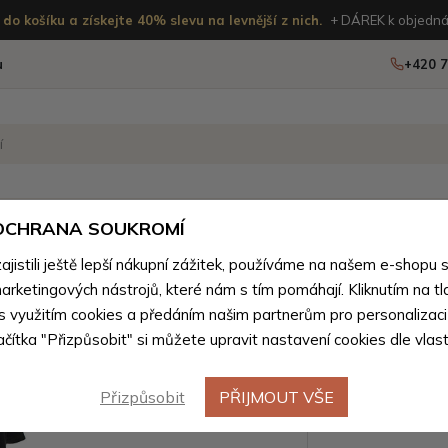
do košíku a získejte 40% slevu na levnější z nich.
+ DÁREK k objedná
u
+420 7
OSTATNÍ
NOVINKY
 OCHRANA SOUKROMÍ
ženého zboží
istili ještě lepší nákupní zážitek, používáme na našem e-shopu 
arketingových nástrojů, které nám s tím pomáhají. Kliknutím na tl
Černé pán
 s využitím cookies a předáním našim partnerům pro personalizaci
lačítka "Přizpůsobit" si můžete upravit nastavení cookies dle vlas
výstřihe
Přizpůsobit
PŘIJMOUT VŠE
Barevné var