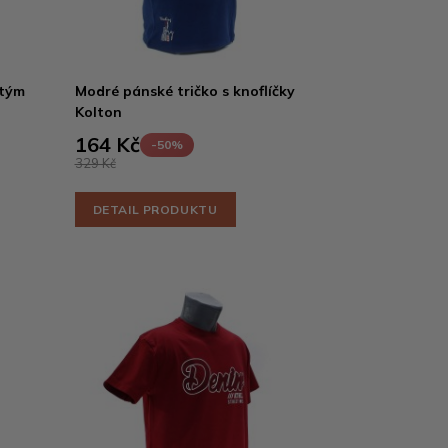
atým
Modré pánské tričko s knoflíčky
Kolton
164 Kč
-50%
329 Kč
DETAIL PRODUKTU