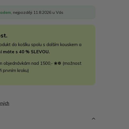
ladem
, nejpozději 11.8.2026 u Vás
st.
rodukt do košíku spolu s dalším kouskem a
jší máte s 40 % SLEVOU.
m objednávkám nad 1500,- ❀❁ (možnost
ři prvním kroku)
ených