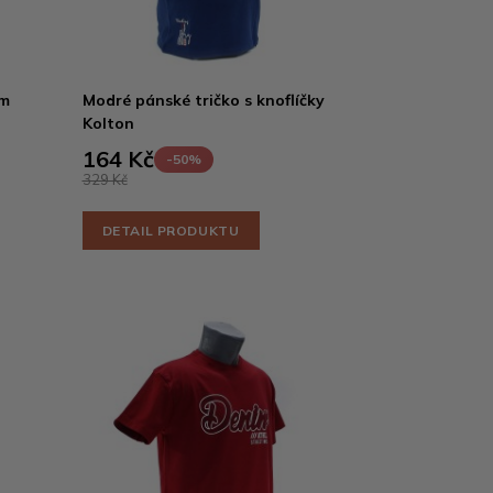
ým
Modré pánské tričko s knoflíčky
Kolton
164 Kč
-50%
329 Kč
DETAIL PRODUKTU