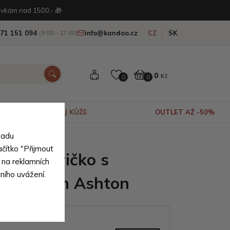
vkám nad 1500,- 🎁
71 151 094
info@kandoo.cz
CZ
SK
(9:00 – 17:00)
0
Kč
0
0
VÝPRODEJ KŮŽE
OUTLET AŽ -50%
sadu
ačítko "Přijmout
ánské tričko s
 na reklamních
tního uvážení.
výstřihem Ashton
ianty