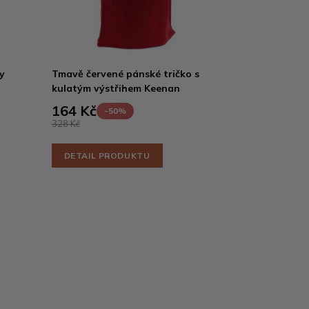
y
Tmavě červené pánské tričko s
kulatým výstřihem Keenan
164 Kč
-50%
328 Kč
DETAIL PRODUKTU