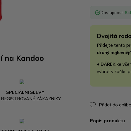
Dostupnost:
Sk
Dvojitá rado
Přidejte tento p
druhý nejlevně
jí na Kandoo
+ DÁREK
ke vše
vybrat v košíku p
SPECIÁLNÍ SLEVY
 REGISTROVANÉ ZÁKAZNÍKY
Přidat do oblíb
Popis produktu