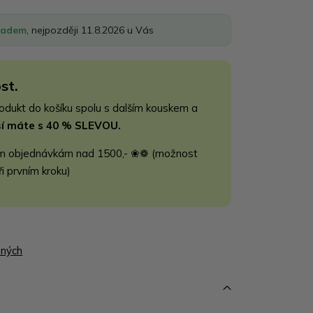
ladem
, nejpozději 11.8.2026 u Vás
st.
rodukt do košíku spolu s dalším kouskem a
jší máte s 40 % SLEVOU.
m objednávkám nad 1500,- ❀❁ (možnost
ři prvním kroku)
ených