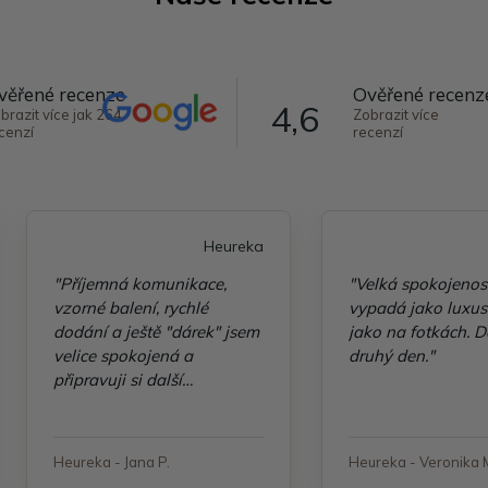
věřené recenze
Ověřené recenz
4,6
brazit více jak 264
Zobrazit více
cenzí
recenzí
Heureka
"Příjemná komunikace,
"Velká spokojenos
vzorné balení, rychlé
vypadá jako luxusn
dodání a ještě "dárek" jsem
jako na fotkách. D
velice spokojená a
druhý den."
připravuji si další
objednávku"
Heureka - Jana P.
Heureka - Veronika 