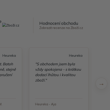
e
Hodnocení obchodu
Zobrazit recenze na Zboží.cz
Heureka
Heureka
t. Batoh
"S obchodem jsem byla
"Taš
ě, stejně
vždy spokojena - s krátkou
kvali
oručení
dodací lhůtou i kvalitou
zboží."
M.
Heureka - Aja
Heure