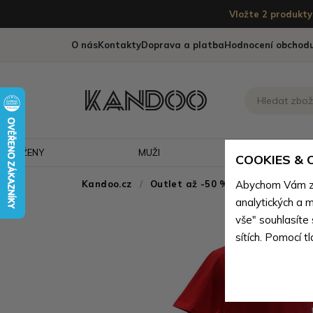
Vložte 2 produkty 
O nás
Kontakty
Doprava a platba
Hodnocení obchod
ŽENY
MUŽI
CESTOVÁNÍ
COOKIES &
Kandoo.cz
Outlet až -50 % - doprodej neko
Abychom Vám zaj
analytických a m
vše" souhlasíte
sítích. Pomocí t