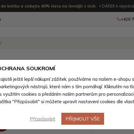
do košíku a získejte 40% slevu na levnější z nich.
+ DÁREK k objedná
u
+420 7
OSTATNÍ
NOVINKY
 OCHRANA SOUKROMÍ
ženého zboží
istili ještě lepší nákupní zážitek, používáme na našem e-shopu 
arketingových nástrojů, které nám s tím pomáhají. Kliknutím na tl
Červené p
 s využitím cookies a předáním našim partnerům pro personalizaci
lačítka "Přizpůsobit" si můžete upravit nastavení cookies dle vlas
kulatým 
Přizpůsobit
PŘIJMOUT VŠE
Barevné var