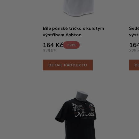
Bílé pánské tričko s kulatým
Šedé
výstřihem Ashton
výst
164 Kč
164
-50%
329 Kč
329 
DETAIL PRODUKTU
D