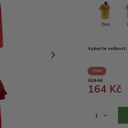
Žlutá
Vyberte velikost:
-50%
329 Kč
164 Kč
1