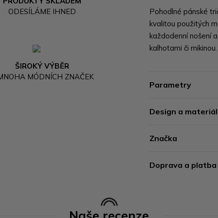
PRODUKTY SKLADEM
ODESÍLÁME IHNED
Pohodlné pánské tr
kvalitou použitých m
každodenní nošení a
kalhotami či mikinou.
ŠIROKÝ VÝBĚR
 MNOHA MÓDNÍCH ZNAČEK
Parametry
Design a materiál
Značka
Doprava a platba
Naše recenze