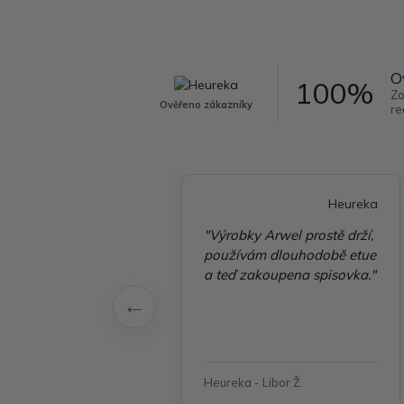
O
100%
Zo
Ověřeno zákazníky
re
Heureka
Heureka
é vyřízení
"Výrobky Arwel prostě drží,
ávky, zboží přišlo
používám dlouhodobě etue
 v pořádku"
a teď zakoupena spisovka."
 - Jana, Havířov
Heureka - Libor Ž.