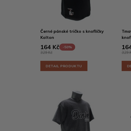
Černé pánské tričko s knoflíčky
Tmav
Kolton
knof
164 Kč
164
-50%
329 Kč
329 
DETAIL PRODUKTU
D