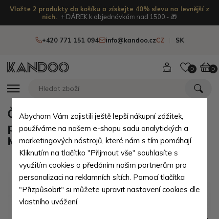
Vložte 2 produkty do košíku a získejte 40% slevu na levnější z
nich.
+ DÁREK k objednávkám nad 1500,- 🎁
+420 771 151 094
info@kandoo.cz
CZ
SK
0
0
Černobéžová pánská kožená
Abychom Vám zajistili ještě lepší nákupní zážitek,
peněženka s vnitřní zápinkou
používáme na našem e-shopu sadu analytických a
Malachi
marketingových nástrojů, které nám s tím pomáhají.
Kliknutím na tlačítko "Přijmout vše" souhlasíte s
využitím cookies a předáním našim partnerům pro
personalizaci na reklamních sítích. Pomocí tlačítka
"Přizpůsobit" si můžete upravit nastavení cookies dle
vlastního uvážení.