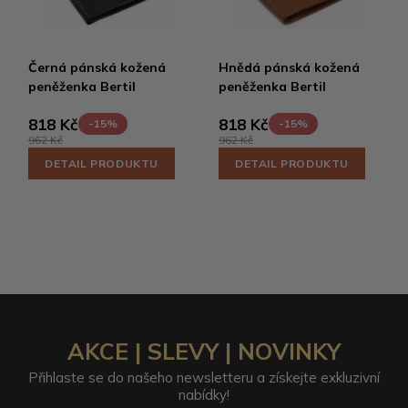
Černá pánská kožená
Hnědá pánská kožená
peněženka Bertil
peněženka Bertil
818 Kč
818 Kč
-15%
-15%
962 Kč
962 Kč
DETAIL PRODUKTU
DETAIL PRODUKTU
AKCE | SLEVY | NOVINKY
Přihlaste se do našeho newsletteru a získejte exkluzivní
nabídky!