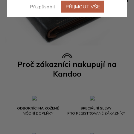
Přizpůsobit
PŘIJMOUT VŠE
Proč zákazníci nakupují na
Kandoo
ODBORNÍCI NA KOŽENÉ
SPECIÁLNÍ SLEVY
MÓDNÍ DOPLŇKY
PRO REGISTROVANÉ ZÁKAZNÍKY