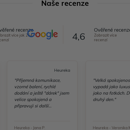
Naše recenze
věřené recenze
Ověřené recenz
4,6
brazit více jak 264
Zobrazit více
cenzí
recenzí
Heureka
"Příjemná komunikace,
"Velká spokojenos
vzorné balení, rychlé
vypadá jako luxusn
dodání a ještě "dárek" jsem
jako na fotkách. D
velice spokojená a
druhý den."
připravuji si další
objednávku"
Heureka - Jana P.
Heureka - Veronika 