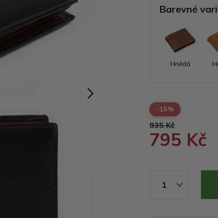
Barevné var
Hnědá
H
-15%
935 Kč
795 Kč
1