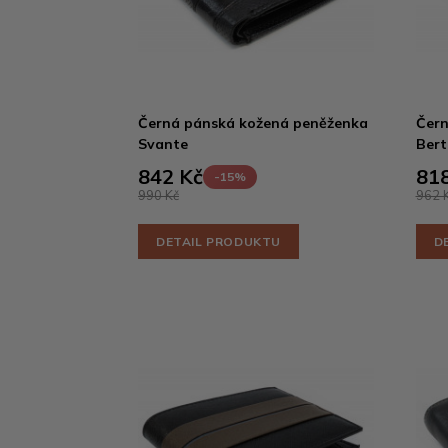
Černá pánská kožená peněženka
Čern
Svante
Berti
842 Kč
818
-15%
990 Kč
962 
DETAIL PRODUKTU
D