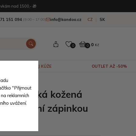
vkám nad 1500,- 🎁
71 151 094
info@kandoo.cz
CZ
SK
(9:00 – 17:00)
0
Kč
0
0
VÝPRODEJ KŮŽE
OUTLET AŽ -50%
sadu
írodní pravé kůže
ačítko "Přijmout
dá pánská kožená
 na reklamních
tního uvážení.
 s vnitřní zápinkou