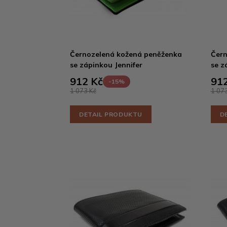
Černozelená kožená peněženka
Čern
se zápinkou Jennifer
se z
912 Kč
912
-15%
1 073 Kč
1 073
DETAIL PRODUKTU
D