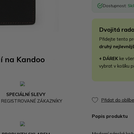
Dostupnost:
Sk
Dvojitá rado
Přidejte tento p
druhý nejlevně
jí na Kandoo
+ DÁREK
ke vše
vybrat v košíku p
SPECIÁLNÍ SLEVY
Přidat do oblíb
 REGISTROVANÉ ZÁKAZNÍKY
Popis produktu
Moderní pánská kož