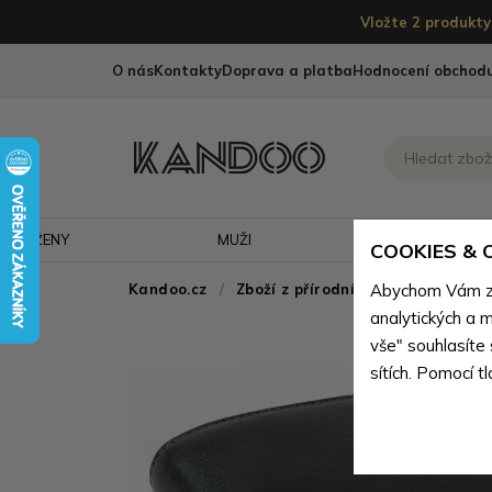
Vložte 2 produkty 
O nás
Kontakty
Doprava a platba
Hodnocení obchod
ŽENY
MUŽI
CESTOVÁNÍ
COOKIES &
Kandoo.cz
Zboží z přírodní pravé kůže
Abychom Vám zaj
>
Z
analytických a m
vše" souhlasíte
sítích. Pomocí t