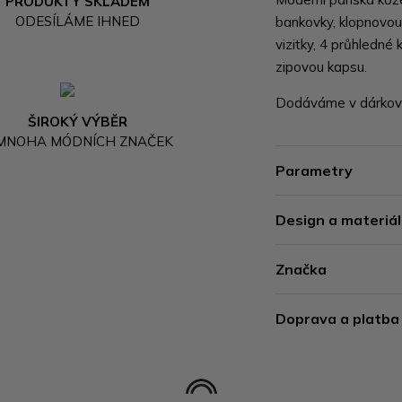
PRODUKTY SKLADEM
ODESÍLÁME IHNED
bankovky, klopnovou 
vizitky, 4 průhledné 
zipovou kapsu.
Dodáváme v dárkové
ŠIROKÝ VÝBĚR
 MNOHA MÓDNÍCH ZNAČEK
Parametry
Design a materiál
Značka
Doprava a platba