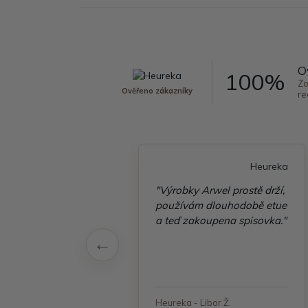
O
100%
Zo
Ověřeno zákazníky
re
Heureka
Heureka
é vyřízení
"Výrobky Arwel prostě drží,
ávky, zboží přišlo
používám dlouhodobě etue
 v pořádku"
a teď zakoupena spisovka."
 - Jana, Havířov
Heureka - Libor Ž.