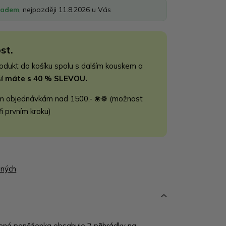
ladem
, nejpozději 11.8.2026 u Vás
st.
rodukt do košíku spolu s dalším kouskem a
jší máte s 40 % SLEVOU.
m objednávkám nad 1500,- ❀❁ (možnost
ři prvním kroku)
ených
ená peněženka obsahuje 2 přihrádky na