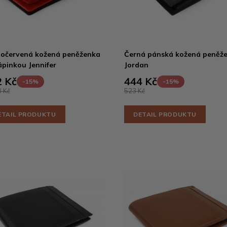
očervená kožená peněženka
Černá pánská kožená peněž
ápinkou Jennifer
Jordan
 Kč
444 Kč
-15%
-15%
 Kč
523 Kč
ETAIL PRODUKTU
DETAIL PRODUKTU