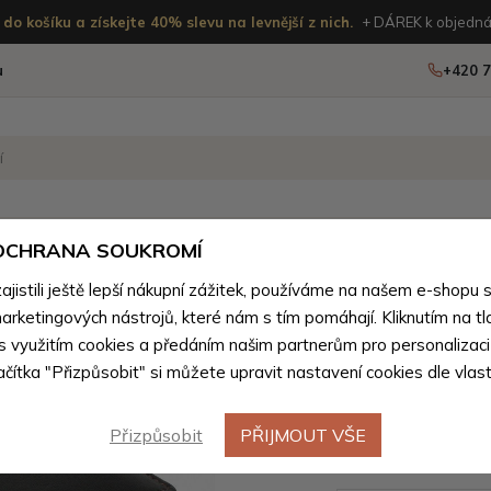
do košíku a získejte 40% slevu na levnější z nich.
+ DÁREK k objedná
u
+420 7
OSTATNÍ
NOVINKY
 OCHRANA SOUKROMÍ
istili ještě lepší nákupní zážitek, používáme na našem e-shopu 
boží z přírodní pravé kůže pro muže
>
Peněženky pro muže z př
arketingových nástrojů, které nám s tím pomáhají. Kliknutím na tl
Černohně
 s využitím cookies a předáním našim partnerům pro personalizaci
lačítka "Přizpůsobit" si můžete upravit nastavení cookies dle vlas
peněženka
Malachi
Přizpůsobit
PŘIJMOUT VŠE