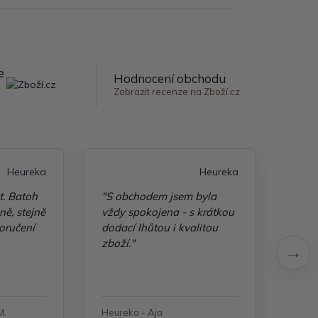
e
Hodnocení obchodu
Zobrazit recenze na Zboží.cz
Heureka
Heureka
t. Batoh
"S obchodem jsem byla
"Taš
ě, stejně
vždy spokojena - s krátkou
kvali
oručení
dodací lhůtou i kvalitou
zboží."
M.
Heureka - Aja
Heure