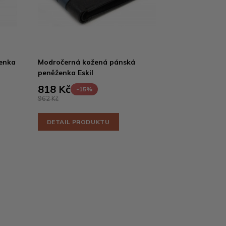
enka
Modročerná kožená pánská
peněženka Eskil
818 Kč
-15%
962 Kč
DETAIL PRODUKTU