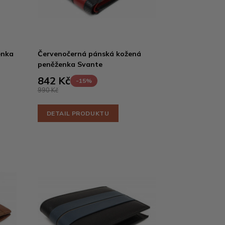
enka
Červenočerná pánská kožená
peněženka Svante
842 Kč
-15%
990 Kč
DETAIL PRODUKTU