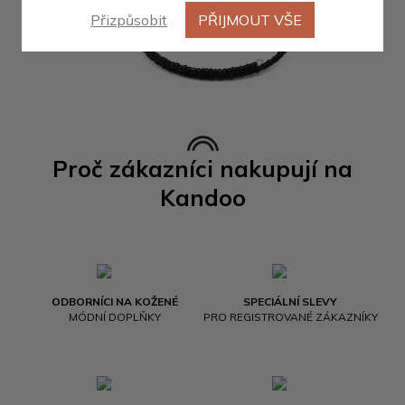
Přizpůsobit
PŘIJMOUT VŠE
Proč zákazníci nakupují na
Kandoo
ODBORNÍCI NA KOŽENÉ
SPECIÁLNÍ SLEVY
MÓDNÍ DOPLŇKY
PRO REGISTROVANÉ ZÁKAZNÍKY