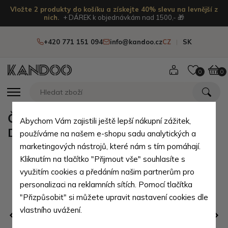
Vložte 2 produkty do košíku a získejte 40% slevu na levnější z
nich.
+ DÁREK k objednávkám nad 1500,- 🎁
+420 771 151 094
info@kandoo.cz
CZ
SK
0
0
Černý dámský korálkový náramek
Abychom Vám zajistili ještě lepší nákupní zážitek,
Dallas
používáme na našem e-shopu sadu analytických a
marketingových nástrojů, které nám s tím pomáhají.
Kliknutím na tlačítko "Přijmout vše" souhlasíte s
využitím cookies a předáním našim partnerům pro
personalizaci na reklamních sítích. Pomocí tlačítka
"Přizpůsobit" si můžete upravit nastavení cookies dle
vlastního uvážení.