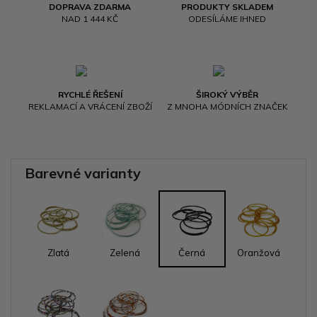
DOPRAVA ZDARMA
PRODUKTY SKLADEM
NAD 1 444 KČ
ODESÍLÁME IHNED
RYCHLÉ ŘEŠENÍ
ŠIROKÝ VÝBĚR
REKLAMACÍ A VRÁCENÍ ZBOŽÍ
Z MNOHA MÓDNÍCH ZNAČEK
Barevné varianty
Zlatá
Zelená
Černá
Oranžová