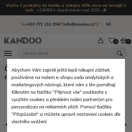
Vložte 2 produkty do košíku a získejte 40% slevu na levnější z
nich.
+ DÁREK k objednávkám nad 1500,- 🎁
+420 771 151 094
info@kandoo.cz
CZ
SK
0
0
Černý dámský náramek z
Abychom Vám zajistili ještě lepší nákupní zážitek,
minerálních kuliček Lava
používáme na našem e-shopu sadu analytických a
marketingových nástrojů, které nám s tím pomáhají.
Kliknutím na tlačítko "Přijmout vše" souhlasíte s
využitím cookies a předáním našim partnerům pro
personalizaci na reklamních sítích. Pomocí tlačítka
"Přizpůsobit" si můžete upravit nastavení cookies dle
vlastního uvážení.