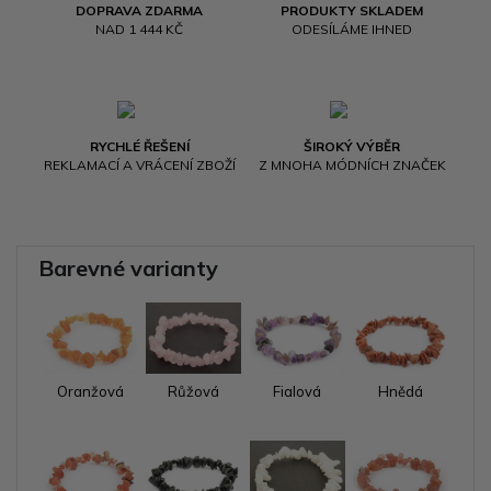
DOPRAVA ZDARMA
PRODUKTY SKLADEM
NAD 1 444 KČ
ODESÍLÁME IHNED
RYCHLÉ ŘEŠENÍ
ŠIROKÝ VÝBĚR
REKLAMACÍ A VRÁCENÍ ZBOŽÍ
Z MNOHA MÓDNÍCH ZNAČEK
Barevné varianty
Oranžová
Růžová
Fialová
Hnědá