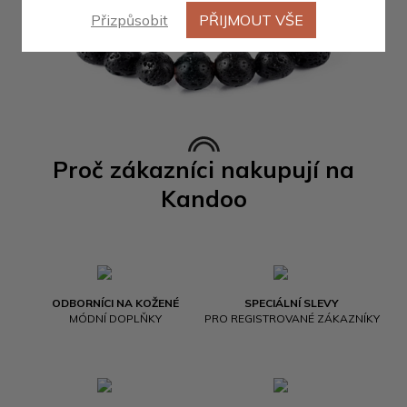
Přizpůsobit
PŘIJMOUT VŠE
Proč zákazníci nakupují na
Kandoo
ODBORNÍCI NA KOŽENÉ
SPECIÁLNÍ SLEVY
MÓDNÍ DOPLŇKY
PRO REGISTROVANÉ ZÁKAZNÍKY