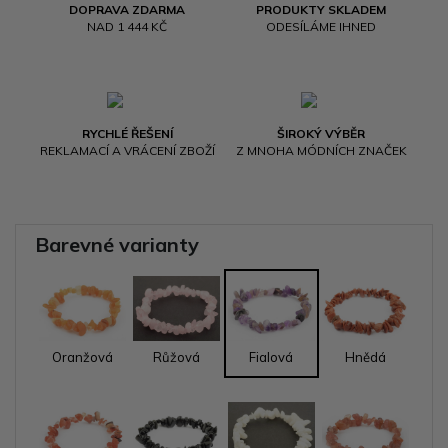
DOPRAVA ZDARMA
PRODUKTY SKLADEM
NAD 1 444 KČ
ODESÍLÁME IHNED
RYCHLÉ ŘEŠENÍ
ŠIROKÝ VÝBĚR
REKLAMACÍ A VRÁCENÍ ZBOŽÍ
Z MNOHA MÓDNÍCH ZNAČEK
Barevné varianty
Oranžová
Růžová
Fialová
Hnědá