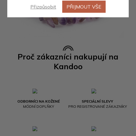
Přizpůsobit
PŘIJMOUT VŠE
Proč zákazníci nakupují na
Kandoo
ODBORNÍCI NA KOŽENÉ
SPECIÁLNÍ SLEVY
MÓDNÍ DOPLŇKY
PRO REGISTROVANÉ ZÁKAZNÍKY