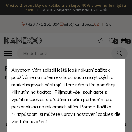
Vložte 2 produkty do košíku a získejte 40% slevu na levnější z
nich.
+ DÁREK k objednávkám nad 1500,- 🎁
+420 771 151 094
info@kandoo.cz
CZ
SK
0
0
Fialový dámský náramek z
Abychom Vám zajistili ještě lepší nákupní zážitek,
minerálů Ametyst
používáme na našem e-shopu sadu analytických a
marketingových nástrojů, které nám s tím pomáhají.
Kliknutím na tlačítko "Přijmout vše" souhlasíte s
využitím cookies a předáním našim partnerům pro
personalizaci na reklamních sítích. Pomocí tlačítka
"Přizpůsobit" si můžete upravit nastavení cookies dle
vlastního uvážení.