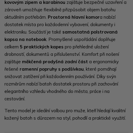
kovovým zipem a karabinou
zajišťuje bezpečné uzavření a
zároveň umožňuje flexibilně přizpůsobit objem batohu
aktuálním potřebám.
Prostorná hlavní komor
a nabízí
dostatek místa pro každodenní vybavení, dokumenty i
elektroniku. Součástí je také
samostatná polstrovaná
kapsa na notebook
. Promyšlené uspořádání doplňuje
celkem
5 praktických kapes
pro přehledné uložení
drobností, dokumentů a příslušenství. Komfort při nošení
zajišťuje
měkčená prodyšná zadní část
a ergonomicky
řešené
ramenní popruhy s podšívkou
, které pomáhají
snižovat zatížení při každodenním používání. Díky svýn
rozměrům nabízí batoh dostatek prostoru při zachování
elegantního vzhledu vhodného do města, práce i na
cestování.
Tento model je ideální volbou pro muže, kteří hledají kvalitní
kožený batoh s důrazem na styl, pohodlí a praktické využití.