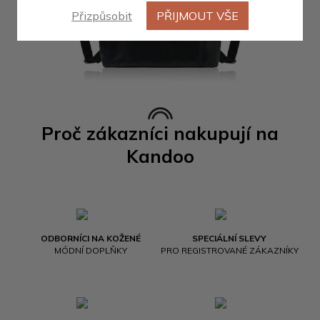
Přizpůsobit
PŘIJMOUT VŠE
Proč zákazníci nakupují na
Kandoo
ODBORNÍCI NA KOŽENÉ
SPECIÁLNÍ SLEVY
MÓDNÍ DOPLŇKY
PRO REGISTROVANÉ ZÁKAZNÍKY