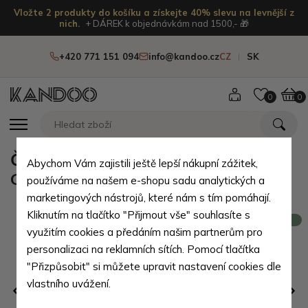
Vložte 2 produkty do košíku a získejte 40% slevu na levnější z
nich.
+ DÁREK k objednávkám nad 1500,- 🎁
+420 771 151 094
info@kandoo.cz
CZ
SK
0
0
Černý kožený batoh na notebook
Abychom Vám zajistili ještě lepší nákupní zážitek,
Gerhardus
používáme na našem e-shopu sadu analytických a
marketingových nástrojů, které nám s tím pomáhají.
Kliknutím na tlačítko "Přijmout vše" souhlasíte s
Novinka
využitím cookies a předáním našim partnerům pro
personalizaci na reklamních sítích. Pomocí tlačítka
"Přizpůsobit" si můžete upravit nastavení cookies dle
vlastního uvážení.