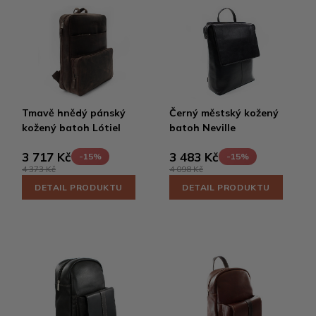
Tmavě hnědý pánský
Černý městský kožený
kožený batoh Lótiel
batoh Neville
3 717 Kč
3 483 Kč
-15%
-15%
4 373 Kč
4 098 Kč
DETAIL PRODUKTU
DETAIL PRODUKTU