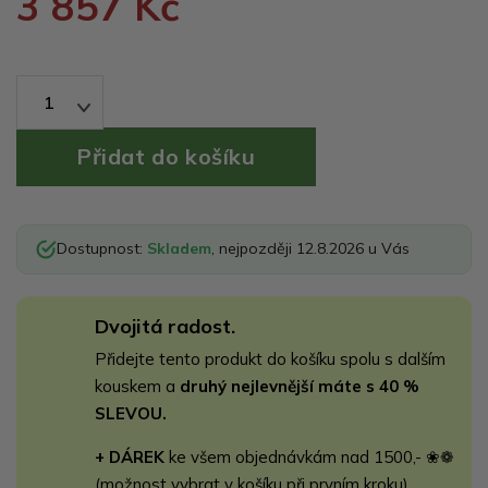
3 857 Kč
1
Dostupnost:
Skladem
, nejpozději 12.8.2026 u Vás
Dvojitá radost.
Přidejte tento produkt do košíku spolu s dalším
kouskem a
druhý nejlevnější máte s 40 %
SLEVOU.
+ DÁREK
ke všem objednávkám nad 1500,- ❀❁
(možnost vybrat v košíku při prvním kroku)