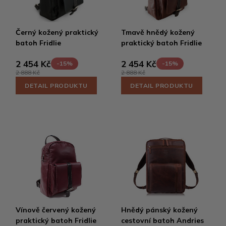
Černý kožený praktický
Tmavě hnědý kožený
batoh Fridlie
praktický batoh Fridlie
2 454 Kč
2 454 Kč
-15%
-15%
2 888 Kč
2 888 Kč
DETAIL PRODUKTU
DETAIL PRODUKTU
Vínově červený kožený
Hnědý pánský kožený
praktický batoh Fridlie
cestovní batoh Andries