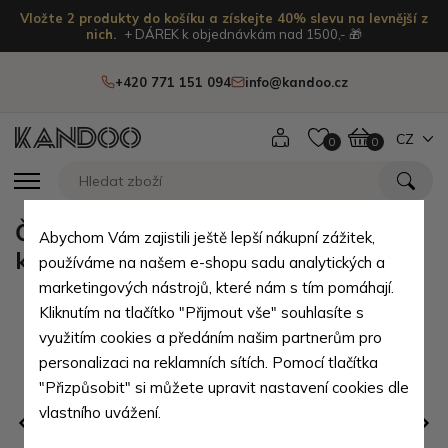
Vložte 2 produkty do košíku a získejte 40% slevu na levnější z
nich.
+ DÁREK k objednávkám nad 1500,- 🎁
+420 771 151 094
info@kandoo.cz
CZ
0
0
Černý kožený batoh na notebook s
Abychom Vám zajistili ještě lepší nákupní zážitek,
klopou Wynand
používáme na našem e-shopu sadu analytických a
marketingových nástrojů, které nám s tím pomáhají.
Kliknutím na tlačítko "Přijmout vše" souhlasíte s
využitím cookies a předáním našim partnerům pro
personalizaci na reklamních sítích. Pomocí tlačítka
"Přizpůsobit" si můžete upravit nastavení cookies dle
vlastního uvážení.