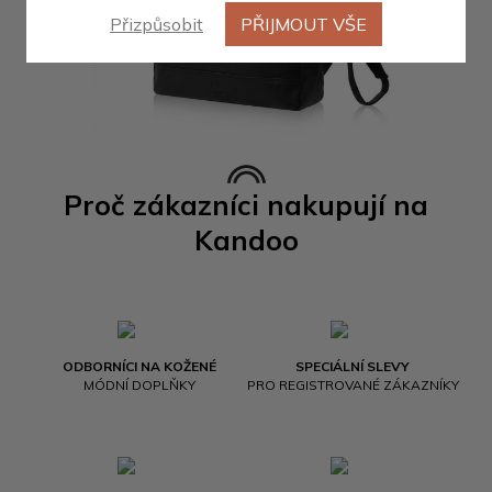
Přizpůsobit
PŘIJMOUT VŠE
Proč zákazníci nakupují na
Kandoo
ODBORNÍCI NA KOŽENÉ
SPECIÁLNÍ SLEVY
MÓDNÍ DOPLŇKY
PRO REGISTROVANÉ ZÁKAZNÍKY