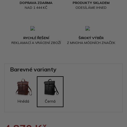
DOPRAVA ZDARMA
PRODUKTY SKLADEM
NAD 1 444 KČ
ODESÍLÁME IHNED
RYCHLÉ ŘEŠENÍ
ŠIROKÝ VÝBĚR
REKLAMACÍ A VRÁCENÍ ZBOŽÍ
Z MNOHA MÓDNÍCH ZNAČEK
Barevné varianty
Hnědá
Černá