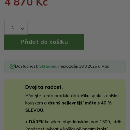
4 870 Kč
1
Dostupnost:
Skladem
, nejpozději 10.8.2026 u Vás
Dvojitá radost.
Přidejte tento produkt do košíku spolu s dalším
kouskem a
druhý nejlevnější máte s 40 %
SLEVOU.
+ DÁREK
ke všem objednávkám nad 1500,- ❀❁
(možnost vybrat v košíku při prvním kroku)