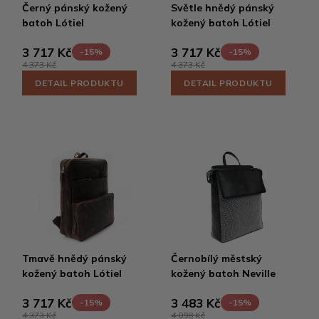
Černý pánský kožený
Světle hnědý pánský
batoh Lótiel
kožený batoh Lótiel
3 717 Kč
3 717 Kč
-15%
-15%
4 373 Kč
4 373 Kč
DETAIL PRODUKTU
DETAIL PRODUKTU
Tmavě hnědý pánský
Černobílý městský
kožený batoh Lótiel
kožený batoh Neville
3 717 Kč
3 483 Kč
-15%
-15%
4 373 Kč
4 098 Kč