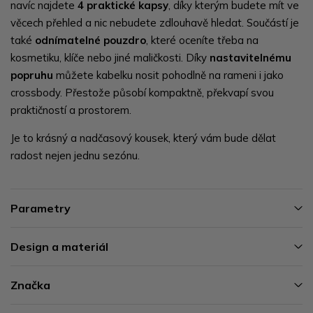
navíc najdete
4 praktické kapsy
, díky kterým budete mít ve
věcech přehled a nic nebudete zdlouhavě hledat. Součástí je
také
odnímatelné pouzdro
, které oceníte třeba na
kosmetiku, klíče nebo jiné maličkosti. Díky
nastavitelnému
popruhu
můžete kabelku nosit pohodlně na rameni i jako
crossbody. Přestože působí kompaktně, překvapí svou
praktičností a prostorem.
Je to krásný a nadčasový kousek, který vám bude dělat
radost nejen jednu sezónu.
Parametry
Design a materiál
Značka