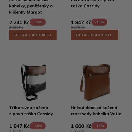
kabelky, peněženky a
taška Cassidy
klíčenky Margot
2 240 Kč
1 847 Kč
-15%
-15%
2 636 Kč
2 172 Kč
DETAIL PRODUKTU
DETAIL PRODUKTU
Tříbarevná kožená
Hnědá dámská kožená
zipová taška Cassidy
crossbody kabelka Vatie
1 847 Kč
1 660 Kč
-15%
-15%
2 172 Kč
1 953 Kč