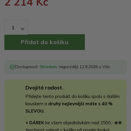
2 214 Kč
1
Dostupnost:
Skladem
, nejpozději 12.8.2026 u Vás
Dvojitá radost.
Přidejte tento produkt do košíku spolu s dalším
kouskem a
druhý nejlevnější máte s 40 %
SLEVOU.
+ DÁREK
ke všem objednávkám nad 1500,- ❀❁
(možnost vybrat v košíku při prvním kroku)