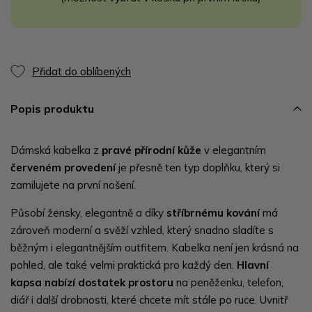
Přidat do oblíbených
Popis produktu
Dámská kabelka z
pravé přírodní kůže
v elegantním
červeném provedení
je přesně ten typ doplňku, který si
zamilujete na první nošení.
Působí žensky, elegantně a díky
stříbrnému kování
má
zároveň moderní a svěží vzhled, který snadno sladíte s
běžným i elegantnějším outfitem. Kabelka není jen krásná na
pohled, ale také velmi praktická pro každý den.
Hlavní
kapsa nabízí dostatek prostoru
na peněženku, telefon,
diář i další drobnosti, které chcete mít stále po ruce. Uvnitř