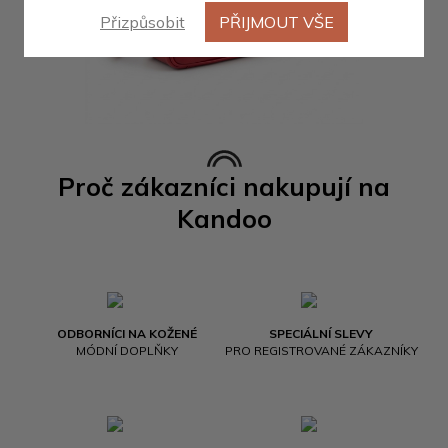
Přizpůsobit
PŘIJMOUT VŠE
Proč zákazníci nakupují na
Kandoo
ODBORNÍCI NA KOŽENÉ
SPECIÁLNÍ SLEVY
MÓDNÍ DOPLŇKY
PRO REGISTROVANÉ ZÁKAZNÍKY