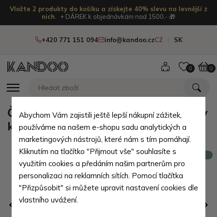
Vložte 2 produkty do košíku a získejte 40% slevu na levnější z
nich.
+ DÁREK k objednávkám nad 1500,- 🎁
+420 771 151 094
info@kandoo.cz
CZ
SK
0
0
Červená dámská kožená crossbody
Abychom Vám zajistili ještě lepší nákupní zážitek,
kabelka Zerina
používáme na našem e-shopu sadu analytických a
marketingových nástrojů, které nám s tím pomáhají.
Kliknutím na tlačítko "Přijmout vše" souhlasíte s
Novinka
využitím cookies a předáním našim partnerům pro
personalizaci na reklamních sítích. Pomocí tlačítka
"Přizpůsobit" si můžete upravit nastavení cookies dle
vlastního uvážení.