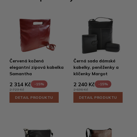
Červená kožená
Černá sada dámské
elegantní zipová kabelka
kabelky, peněženky a
Samantha
klíčenky Margot
2 314 Kč
2 240 Kč
-15%
-15%
2 723 Kč
2 636 Kč
DETAIL PRODUKTU
DETAIL PRODUKTU