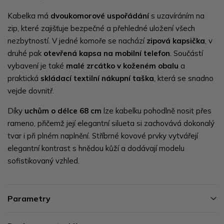
Kabelka má
dvoukomorové uspořádání
s uzavíráním na
zip, které zajišťuje bezpečné a přehledné uložení všech
nezbytností. V jedné komoře se nachází
zipová kapsička
, v
druhé pak
otevřená kapsa na mobilní telefon
. Součástí
vybavení je také
malé zrcátko v koženém obalu
a
praktická
skládací textilní nákupní taška
, která se snadno
vejde dovnitř.
Díky
uchům o délce 68 cm
lze kabelku pohodlně nosit přes
rameno, přičemž její elegantní silueta si zachovává dokonalý
tvar i při plném naplnění.
Stříbrné
kovové
prvky
vytvářejí
elegantní
kontrast
s hnědou
kůží
a
dodávají
modelu
sofistikovaný
vzhled.
Parametry