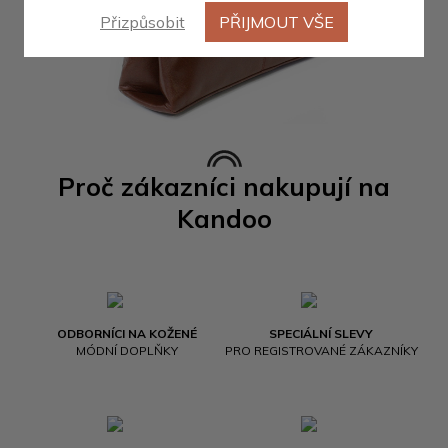
Přizpůsobit
PŘIJMOUT VŠE
Proč zákazníci nakupují na
Kandoo
ODBORNÍCI NA KOŽENÉ
SPECIÁLNÍ SLEVY
MÓDNÍ DOPLŇKY
PRO REGISTROVANÉ ZÁKAZNÍKY