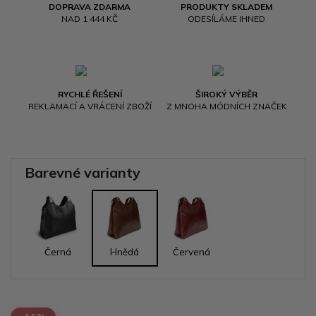
DOPRAVA ZDARMA
PRODUKTY SKLADEM
NAD 1 444 KČ
ODESÍLÁME IHNED
RYCHLÉ ŘEŠENÍ
ŠIROKÝ VÝBĚR
REKLAMACÍ A VRÁCENÍ ZBOŽÍ
Z MNOHA MÓDNÍCH ZNAČEK
Barevné varianty
Černá
Hnědá
Červená