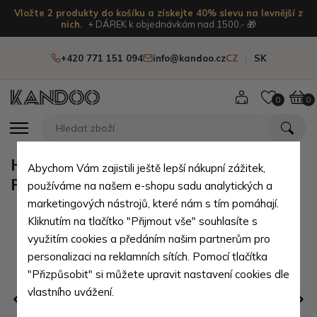
Vložte 2 produkty do košíku a získejte 40% slevu na levnější z
nich.
+ DÁREK k objednávkám nad 1500,- 🎁
+420 771 151 094
info@kandoo.cz
CZ
SK
0
0
Hnědá dámská kožená kabelka
Abychom Vám zajistili ještě lepší nákupní zážitek,
Penelopie
používáme na našem e-shopu sadu analytických a
marketingových nástrojů, které nám s tím pomáhají.
Kliknutím na tlačítko "Přijmout vše" souhlasíte s
využitím cookies a předáním našim partnerům pro
personalizaci na reklamních sítích. Pomocí tlačítka
"Přizpůsobit" si můžete upravit nastavení cookies dle
vlastního uvážení.