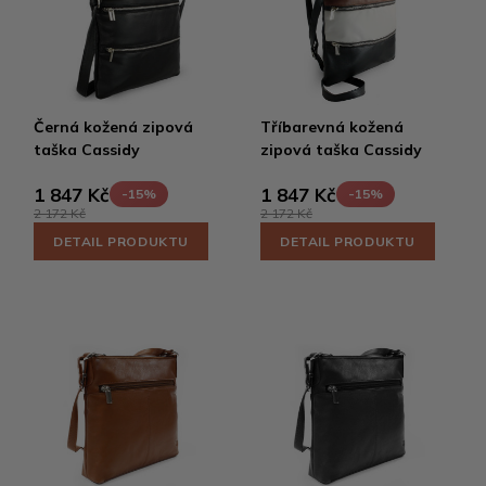
Černá kožená zipová
Tříbarevná kožená
taška Cassidy
zipová taška Cassidy
1 847 Kč
1 847 Kč
-15%
-15%
2 172 Kč
2 172 Kč
DETAIL PRODUKTU
DETAIL PRODUKTU