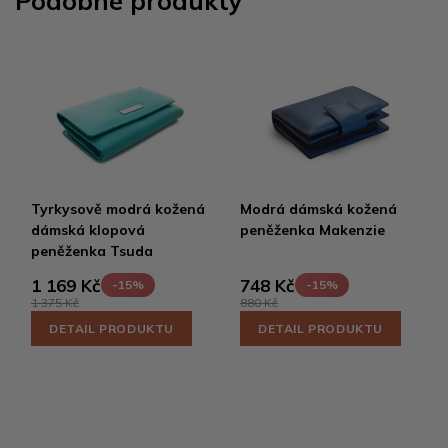
Podobné produkty
Tyrkysově modrá kožená
Modrá dámská kožená
dámská klopová
peněženka Makenzie
peněženka Tsuda
1 169 Kč
748 Kč
-15%
-15%
1 375 Kč
880 Kč
DETAIL PRODUKTU
DETAIL PRODUKTU