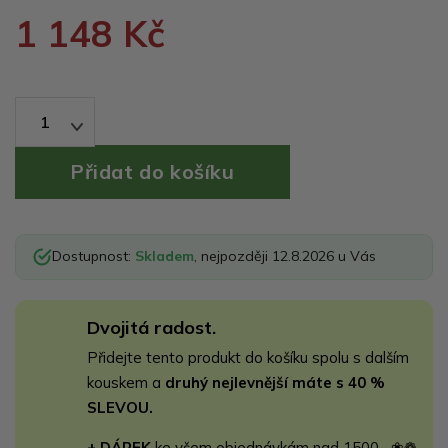
1 148 Kč
1
Dostupnost:
Skladem
, nejpozději 12.8.2026 u Vás
Dvojitá radost.
Přidejte tento produkt do košíku spolu s dalším
kouskem a
druhý nejlevnější máte s 40 %
SLEVOU.
+ DÁREK
ke všem objednávkám nad 1500,- ❀❁