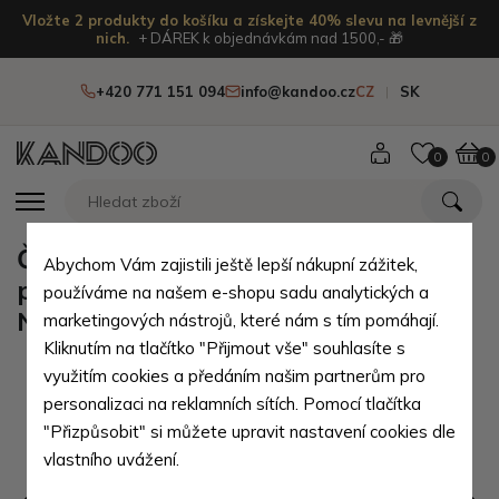
Vložte 2 produkty do košíku a získejte 40% slevu na levnější z
nich.
+ DÁREK k objednávkám nad 1500,- 🎁
+420 771 151 094
info@kandoo.cz
CZ
SK
0
0
Červená dámská kožená
Abychom Vám zajistili ještě lepší nákupní zážitek,
peněženka s croco motivem
používáme na našem e-shopu sadu analytických a
Nermina
marketingových nástrojů, které nám s tím pomáhají.
Kliknutím na tlačítko "Přijmout vše" souhlasíte s
využitím cookies a předáním našim partnerům pro
personalizaci na reklamních sítích. Pomocí tlačítka
"Přizpůsobit" si můžete upravit nastavení cookies dle
vlastního uvážení.