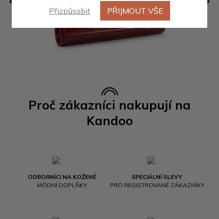
Přizpůsobit
PŘIJMOUT VŠE
Proč zákazníci nakupují na
Kandoo
ODBORNÍCI NA KOŽENÉ
SPECIÁLNÍ SLEVY
MÓDNÍ DOPLŇKY
PRO REGISTROVANÉ ZÁKAZNÍKY