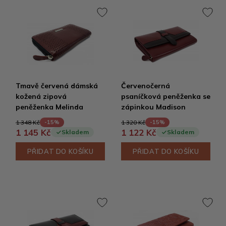
Tmavě červená dámská
Červenočerná
kožená zipová
psaníčková peněženka se
peněženka Melinda
zápinkou Madison
1 348 Kč
1 320 Kč
-15%
-15%
1 145 Kč
1 122 Kč
Skladem
Skladem
PŘIDAT DO KOŠÍKU
PŘIDAT DO KOŠÍKU