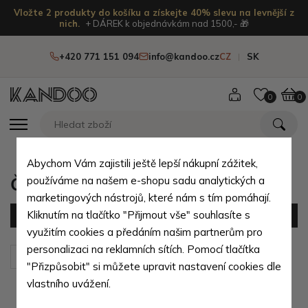
Vložte 2 produkty do košíku a získejte 40% slevu na levnější z
nich.
+ DÁREK k objednávkám nad 1500,- 🎁
+420 771 151 094
info@kandoo.cz
CZ
SK
0
0
Abychom Vám zajistili ještě lepší nákupní zážitek,
Červené dámské peněženky
používáme na našem e-shopu sadu analytických a
marketingových nástrojů, které nám s tím pomáhají.
Kliknutím na tlačítko "Přijmout vše" souhlasíte s
Filtr
(72 produktů)
využitím cookies a předáním našim partnerům pro
personalizaci na reklamních sítích. Pomocí tlačítka
Seřadit podle:
Výchozí
"Přizpůsobit" si můžete upravit nastavení cookies dle
vlastního uvážení.