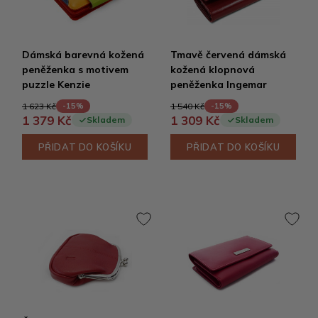
Dámská barevná kožená
Tmavě červená dámská
peněženka s motivem
kožená klopnová
puzzle Kenzie
peněženka Ingemar
1 623 Kč
1 540 Kč
-15%
-15%
1 379 Kč
1 309 Kč
Skladem
Skladem
PŘIDAT DO KOŠÍKU
PŘIDAT DO KOŠÍKU