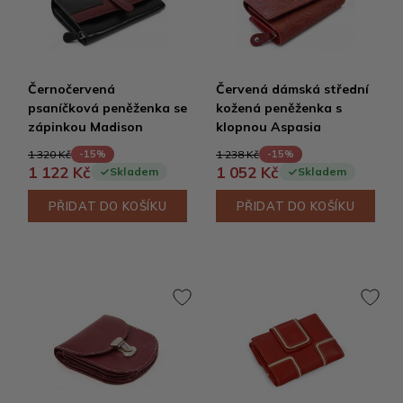
Černočervená
Červená dámská střední
psaníčková peněženka se
kožená peněženka s
zápinkou Madison
klopnou Aspasia
1 320 Kč
1 238 Kč
-15%
-15%
1 122 Kč
1 052 Kč
Skladem
Skladem
PŘIDAT DO KOŠÍKU
PŘIDAT DO KOŠÍKU