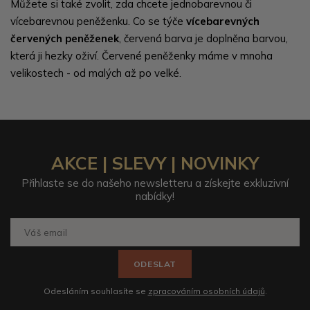
Můžete si také zvolit, zda chcete jednobarevnou či
vícebarevnou peněženku. Co se týče
vícebarevných
červených peněženek
, červená barva je doplněna barvou,
která ji hezky oživí. Červené peněženky máme v mnoha
velikostech - od malých až po velké.
AKCE | SLEVY | NOVINKY
Přihlaste se do našeho newsletteru a získejte exkluzivní
nabídky!
ODESLAT
Odesláním souhlasíte se
zpracováním osobních údajů
.