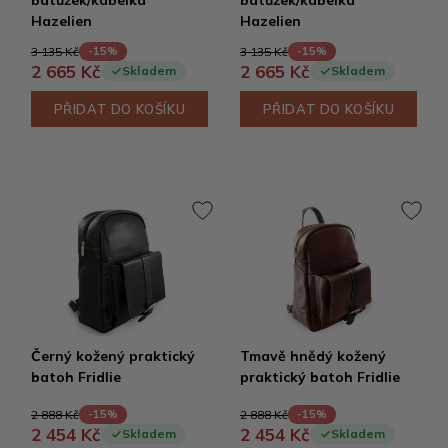
batůžek/kabelka
batůžek/kabelka
Hazelien
Hazelien
3 135 Kč
3 135 Kč
-15%
-15%
2 665 Kč
2 665 Kč
Skladem
Skladem
PŘIDAT DO KOŠÍKU
PŘIDAT DO KOŠÍKU
Černý kožený praktický
Tmavě hnědý kožený
batoh Fridlie
praktický batoh Fridlie
2 888 Kč
2 888 Kč
-15%
-15%
2 454 Kč
2 454 Kč
Skladem
Skladem