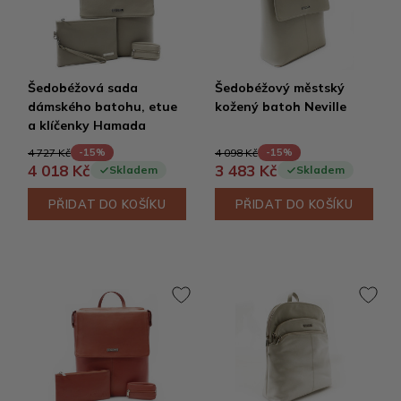
Šedobéžová sada
Šedobéžový městský
dámského batohu, etue
kožený batoh Neville
a klíčenky Hamada
4 727 Kč
4 098 Kč
-15%
-15%
4 018 Kč
3 483 Kč
Skladem
Skladem
PŘIDAT DO KOŠÍKU
PŘIDAT DO KOŠÍKU