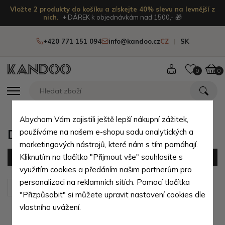
Vložte 2 produkty do košíku a získejte 40% slevu na levnější z
nich.
+ DÁREK k objednávkám nad 1500,- 🎁
+420 771 151 094
info@kandoo.cz
CZ
SK
0
0
Abychom Vám zajistili ještě lepší nákupní zážitek,
Dámské batohy podle velikosti
používáme na našem e-shopu sadu analytických a
marketingových nástrojů, které nám s tím pomáhají.
Kliknutím na tlačítko "Přijmout vše" souhlasíte s
Filtr
(27 produktů)
využitím cookies a předáním našim partnerům pro
personalizaci na reklamních sítích. Pomocí tlačítka
Seřadit podle:
Výchozí
"Přizpůsobit" si můžete upravit nastavení cookies dle
vlastního uvážení.