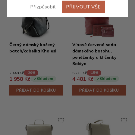
Přizpůsobit
PŘIJMOUT VŠE
Výprodej
Černý dámský kožený
Vínově červená sada
batoh/kabelka Khalesi
dámského batohu,
peněženky a klíčenky
Sakiya
2 448 Kč
5 271 Kč
-20%
-15%
1 958 Kč
4 481 Kč
Skladem
Skladem
PŘIDAT DO KOŠÍKU
PŘIDAT DO KOŠÍKU