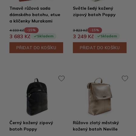
Tmavě růžová sada
Světle šedý kožený
dámského batohu, etue
zipový batoh Poppy
a klíčenky Murakami
4 333 Kč
3 823 Kč
-15%
-15%
3 683 Kč
3 249 Kč
Skladem
Skladem
PŘIDAT DO KOŠÍKU
PŘIDAT DO KOŠÍKU
Černý kožený zipový
Růžovo zlatý městský
batoh Poppy
kožený batoh Neville