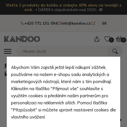
Vložte 2 produkty do košíku a získejte 40% slevu na levnější z
nich.
+ DÁREK k objednávkám nad 1500,- 🎁
+420 771 151 094
info@kandoo.cz
CZ
SK
0
0
Fialová kožená dvouzipová
Abychom Vám zajistili ještě lepší nákupní zážitek,
klíčenka Darina
používáme na našem e-shopu sadu analytických a
marketingových nástrojů, které nám s tím pomáhají.
Kliknutím na tlačítko "Přijmout vše" souhlasíte s
využitím cookies a předáním našim partnerům pro
personalizaci na reklamních sítích. Pomocí tlačítka
"Přizpůsobit" si můžete upravit nastavení cookies dle
vlastního uvážení.