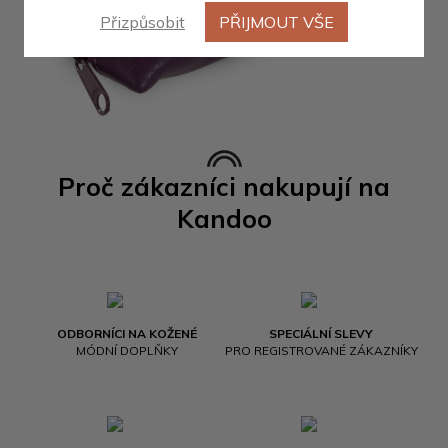
Přizpůsobit
PŘIJMOUT VŠE
Proč zákazníci nakupují na
Kandoo
ODBORNÍCI NA KOŽENÉ
SPECIÁLNÍ SLEVY
MÓDNÍ DOPLŇKY
PRO REGISTROVANÉ ZÁKAZNÍKY