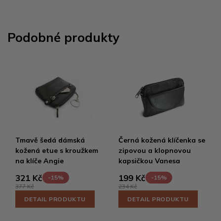
Podobné produkty
Tmavě šedá dámská
Černá kožená klíčenka se
kožená etue s kroužkem
zipovou a klopnovou
na klíče Angie
kapsičkou Vanesa
321 Kč
199 Kč
-15%
-15%
377 Kč
234 Kč
DETAIL PRODUKTU
DETAIL PRODUKTU