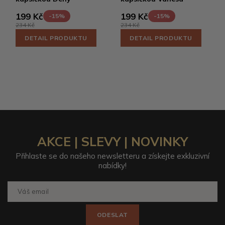
199 Kč
199 Kč
-15%
-15%
234 Kč
234 Kč
DETAIL PRODUKTU
DETAIL PRODUKTU
AKCE | SLEVY | NOVINKY
Přihlaste se do našeho newsletteru a získejte exkluzivní
nabídky!
ODESLAT