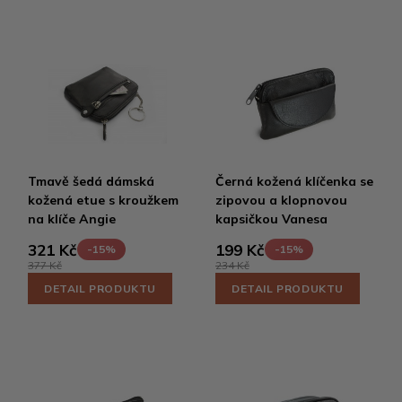
Tmavě šedá dámská
Černá kožená klíčenka se
kožená etue s kroužkem
zipovou a klopnovou
na klíče Angie
kapsičkou Vanesa
321 Kč
199 Kč
-15%
-15%
377 Kč
234 Kč
DETAIL PRODUKTU
DETAIL PRODUKTU