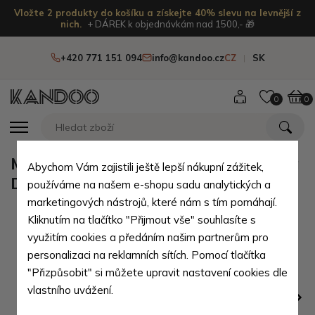
Vložte 2 produkty do košíku a získejte 40% slevu na levnější z
nich.
+ DÁREK k objednávkám nad 1500,- 🎁
+420 771 151 094
info@kandoo.cz
CZ
SK
0
0
Modrá kožená dvouzipová klíčenka
Abychom Vám zajistili ještě lepší nákupní zážitek,
Darina
používáme na našem e-shopu sadu analytických a
marketingových nástrojů, které nám s tím pomáhají.
Kliknutím na tlačítko "Přijmout vše" souhlasíte s
využitím cookies a předáním našim partnerům pro
personalizaci na reklamních sítích. Pomocí tlačítka
"Přizpůsobit" si můžete upravit nastavení cookies dle
vlastního uvážení.