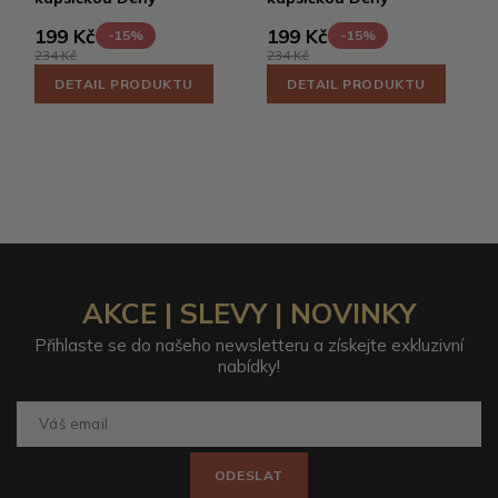
199 Kč
199 Kč
-15%
-15%
234 Kč
234 Kč
DETAIL PRODUKTU
DETAIL PRODUKTU
AKCE | SLEVY | NOVINKY
Přihlaste se do našeho newsletteru a získejte exkluzivní
nabídky!
ODESLAT