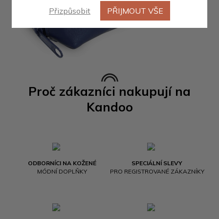
Přizpůsobit
PŘIJMOUT VŠE
Proč zákazníci nakupují na
Kandoo
ODBORNÍCI NA KOŽENÉ
SPECIÁLNÍ SLEVY
MÓDNÍ DOPLŇKY
PRO REGISTROVANÉ ZÁKAZNÍKY