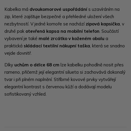
Kabelka má
dvoukomorové uspořádání
s uzavíráním na
zip, které zajišťuje bezpečné a přehledné uložení všech
nezbytností. V jedné komoře se nachází
zipová kapsička
, v
druhé pak
otevřená kapsa na mobilní telefon
. Součástí
vybavení je také
malé zrcátko v koženém obalu
a
praktická
skládací textilní nákupní taška
, která se snadno
vejde dovnitř.
Díky
uchům o délce 68 cm
lze kabelku pohodlně nosit přes
rameno, přičemž její elegantní silueta si zachovává dokonalý
tvar i při plném naplnění.
Stříbrné
kovové
prvky
vytvářejí
elegantní
kontrast
s
červenou
kůží
a
dodávají
modelu
sofistikovaný
vzhled.