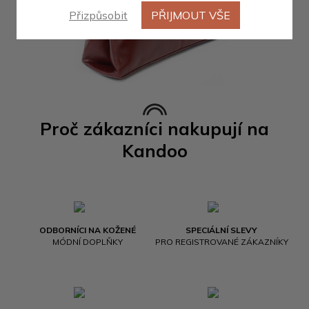
Přizpůsobit
PŘIJMOUT VŠE
Proč zákazníci nakupují na
Kandoo
ODBORNÍCI NA KOŽENÉ
SPECIÁLNÍ SLEVY
MÓDNÍ DOPLŇKY
PRO REGISTROVANÉ ZÁKAZNÍKY