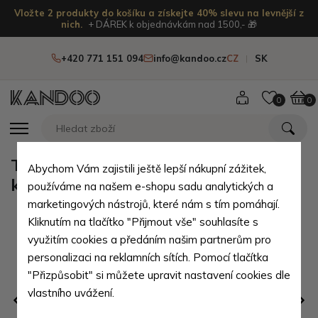
Vložte 2 produkty do košíku a získejte 40% slevu na levnější z
nich.
+ DÁREK k objednávkám nad 1500,- 🎁
+420 771 151 094
info@kandoo.cz
CZ
SK
0
0
Tmavě červená dámská kožená
Abychom Vám zajistili ještě lepší nákupní zážitek,
kabelka Penelopie
používáme na našem e-shopu sadu analytických a
marketingových nástrojů, které nám s tím pomáhají.
Kliknutím na tlačítko "Přijmout vše" souhlasíte s
využitím cookies a předáním našim partnerům pro
personalizaci na reklamních sítích. Pomocí tlačítka
"Přizpůsobit" si můžete upravit nastavení cookies dle
vlastního uvážení.