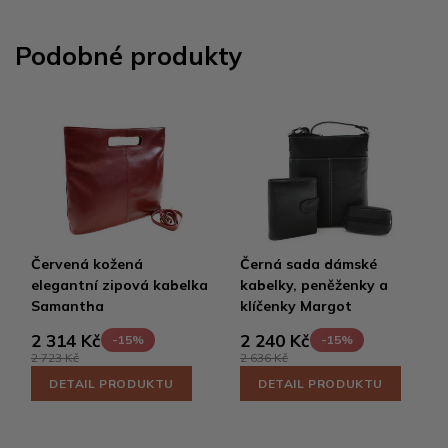
Podobné produkty
Červená kožená
Černá sada dámské
elegantní zipová kabelka
kabelky, peněženky a
Samantha
klíčenky Margot
2 314 Kč
2 240 Kč
-15%
-15%
2 723 Kč
2 636 Kč
DETAIL PRODUKTU
DETAIL PRODUKTU