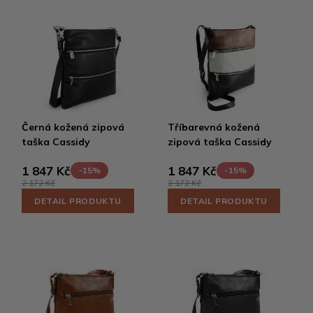
Černá kožená zipová
Tříbarevná kožená
taška Cassidy
zipová taška Cassidy
1 847 Kč
1 847 Kč
-15%
-15%
2 172 Kč
2 172 Kč
DETAIL PRODUKTU
DETAIL PRODUKTU