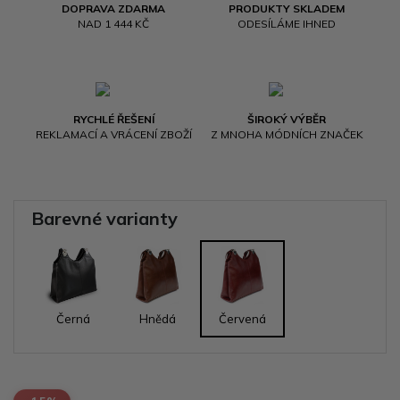
DOPRAVA ZDARMA
PRODUKTY SKLADEM
NAD 1 444 KČ
ODESÍLÁME IHNED
RYCHLÉ ŘEŠENÍ
ŠIROKÝ VÝBĚR
REKLAMACÍ A VRÁCENÍ ZBOŽÍ
Z MNOHA MÓDNÍCH ZNAČEK
Barevné varianty
Černá
Hnědá
Červená