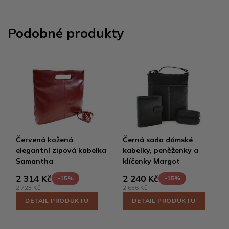
Podobné produkty
Červená kožená
Černá sada dámské
elegantní zipová kabelka
kabelky, peněženky a
Samantha
klíčenky Margot
2 314 Kč
2 240 Kč
-15%
-15%
2 723 Kč
2 636 Kč
DETAIL PRODUKTU
DETAIL PRODUKTU