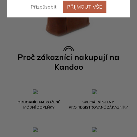
Přizpůsobit
PŘIJMOUT VŠE
Proč zákazníci nakupují na
Kandoo
ODBORNÍCI NA KOŽENÉ
SPECIÁLNÍ SLEVY
MÓDNÍ DOPLŇKY
PRO REGISTROVANÉ ZÁKAZNÍKY