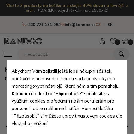
Vložte 2 produkty do košíku a získejte 40% slevu na levnější z
nich.
+ DÁREK k objednávkám nad 1500,- 🎁
+420 771 151 094
info@kandoo.cz
CZ
SK
0
0
Hnědá elegantní dámská kabelka
Abychom Vám zajistili ještě lepší nákupní zážitek,
do ruky i přes rameno Marchand
používáme na našem e-shopu sadu analytických a
marketingových nástrojů, které nám s tím pomáhají.
Kliknutím na tlačítko "Přijmout vše" souhlasíte s
využitím cookies a předáním našim partnerům pro
personalizaci na reklamních sítích. Pomocí tlačítka
"Přizpůsobit" si můžete upravit nastavení cookies dle
vlastního uvážení.