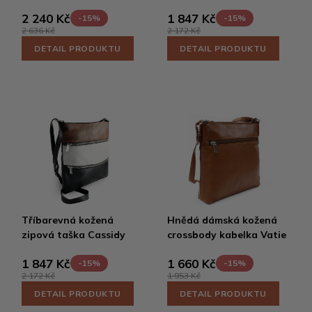
2 240 Kč
1 847 Kč
-15%
-15%
2 636 Kč
2 172 Kč
DETAIL PRODUKTU
DETAIL PRODUKTU
Tříbarevná kožená
Hnědá dámská kožená
zipová taška Cassidy
crossbody kabelka Vatie
1 847 Kč
1 660 Kč
-15%
-15%
2 172 Kč
1 953 Kč
DETAIL PRODUKTU
DETAIL PRODUKTU