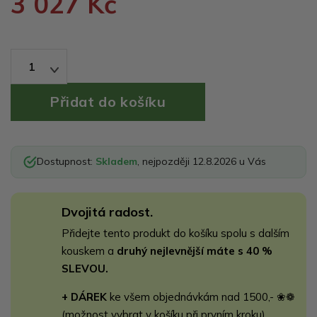
3 027 Kč
1
Dostupnost:
Skladem
, nejpozději 12.8.2026 u Vás
Dvojitá radost.
Přidejte tento produkt do košíku spolu s dalším
kouskem a
druhý nejlevnější máte s 40 %
SLEVOU.
+ DÁREK
ke všem objednávkám nad 1500,- ❀❁
(možnost vybrat v košíku při prvním kroku)