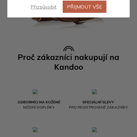
Přizpůsobit
PŘIJMOUT VŠE
Proč zákazníci nakupují na
Kandoo
ODBORNÍCI NA KOŽENÉ
SPECIÁLNÍ SLEVY
MÓDNÍ DOPLŇKY
PRO REGISTROVANÉ ZÁKAZNÍKY