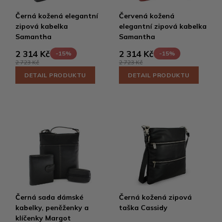
Černá kožená elegantní
Červená kožená
zipová kabelka
elegantní zipová kabelka
Samantha
Samantha
2 314 Kč
2 314 Kč
-15%
-15%
2 723 Kč
2 723 Kč
DETAIL PRODUKTU
DETAIL PRODUKTU
Černá sada dámské
Černá kožená zipová
kabelky, peněženky a
taška Cassidy
klíčenky Margot