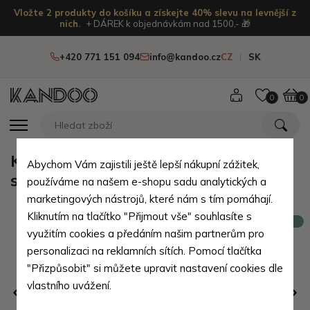
Vložte 2 produkty do košíku a získejte 40% slevu na levnější z
nich.
+ DÁREK k objednávkám nad 1500,- 🎁
+420 771 151 094
info@kandoo.cz
CZ
SK
0
0
Koňaková dámská kožená kabelka
Abychom Vám zajistili ještě lepší nákupní zážitek,
s klopou Madina
používáme na našem e-shopu sadu analytických a
marketingových nástrojů, které nám s tím pomáhají.
Kliknutím na tlačítko "Přijmout vše" souhlasíte s
Novinka
využitím cookies a předáním našim partnerům pro
personalizaci na reklamních sítích. Pomocí tlačítka
"Přizpůsobit" si můžete upravit nastavení cookies dle
vlastního uvážení.