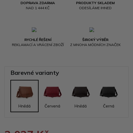
DOPRAVA ZDARMA
PRODUKTY SKLADEM
NAD 1 444 KČ
ODESÍLÁME IHNED
RYCHLÉ ŘEŠENÍ
ŠIROKÝ VÝBĚR
REKLAMACÍ A VRÁCENÍ ZBOŽÍ
Z MNOHA MÓDNÍCH ZNAČEK
Barevné varianty
Hnědá
Červená
Hnědá
Černá