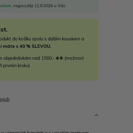
ladem
, nejpozději 11.8.2026 u Vás
st.
rodukt do košíku spolu s dalším kouskem a
jší máte s 40 % SLEVOU.
m objednávkám nad 1500,- ❀❁ (možnost
ři prvním kroku)
ených
ve výrazných barvách a s veselým motivem