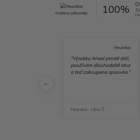
O
100%
Zo
Ověřeno zákazníky
re
Heureka
Heureka
é vyřízení
"Výrobky Arwel prostě drží,
ávky, zboží přišlo
používám dlouhodobě etue
 v pořádku"
a teď zakoupena spisovka."
 - Jana, Havířov
Heureka - Libor Ž.