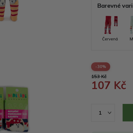
Barevné var
Červená
M
-30%
153 Kč
107 Kč
1