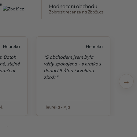
e
Hodnocení obchodu
Zobrazit recenze na Zboží.cz
Heureka
Heureka
t. Batoh
"S obchodem jsem byla
"Taš
ě, stejně
vždy spokojena - s krátkou
kvali
oručení
dodací lhůtou i kvalitou
zboží."
M.
Heureka - Aja
Heure