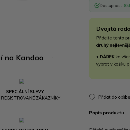
Dostupnost:
Sk
Dvojitá rado
Přidejte tento p
druhý nejlevně
jí na Kandoo
+ DÁREK
ke vše
vybrat v košíku p
SPECIÁLNÍ SLEVY
Přidat do oblíb
 REGISTROVANÉ ZÁKAZNÍKY
Popis produktu
Dětské punčocháče 