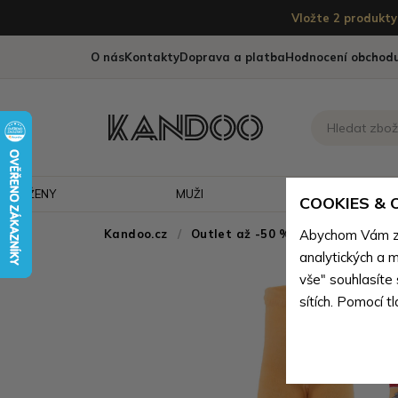
Vložte 2 produkty 
O nás
Kontakty
Doprava a platba
Hodnocení obchod
ŽENY
MUŽI
CESTOVÁNÍ
COOKIES &
Kandoo.cz
Outlet až -50 % - doprodej neko
Abychom Vám zaj
analytických a m
vše" souhlasíte
sítích. Pomocí t