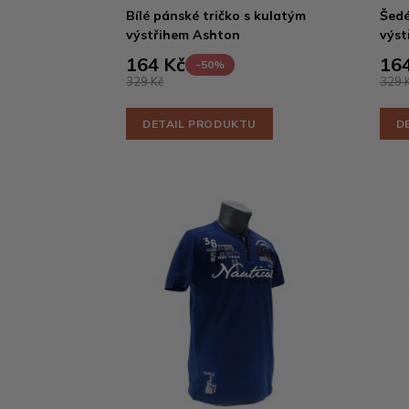
Bílé pánské tričko s kulatým
Šedé
výstřihem Ashton
výst
164 Kč
164
-50%
329 Kč
329 
DETAIL PRODUKTU
D