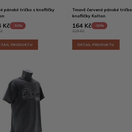
é pánské tričko s knoflíčky
Tmavě červené pánské tričko
on
knoflíčky Kolton
 Kč
164 Kč
-50%
-50%
Kč
329 Kč
ETAIL PRODUKTU
DETAIL PRODUKTU