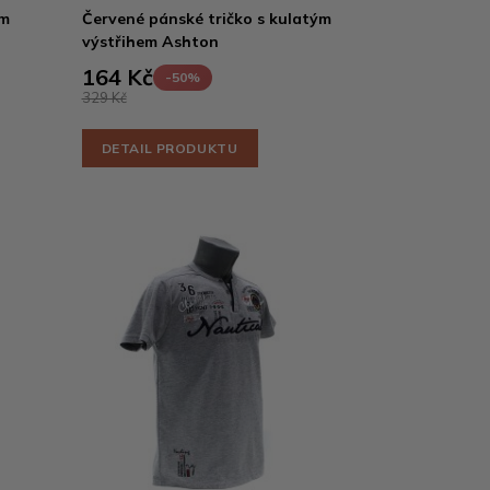
ým
Červené pánské tričko s kulatým
výstřihem Ashton
164 Kč
-50%
329 Kč
DETAIL PRODUKTU