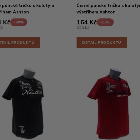
 pánské tričko s kulatým
Černé pánské tričko s kulat
řihem Ashton
výstřihem Ashton
 Kč
164 Kč
-50%
-50%
Kč
329 Kč
ETAIL PRODUKTU
DETAIL PRODUKTU