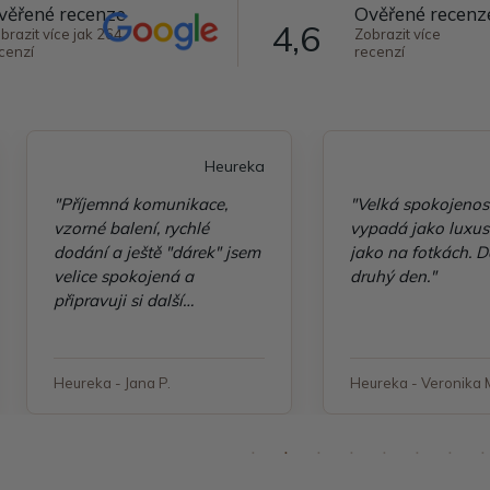
věřené recenze
Ověřené recenz
4,6
brazit více jak 264
Zobrazit více
cenzí
recenzí
Heureka
"Příjemná komunikace,
"Velká spokojenos
vzorné balení, rychlé
vypadá jako luxusn
dodání a ještě "dárek" jsem
jako na fotkách. D
velice spokojená a
druhý den."
připravuji si další
objednávku"
Heureka - Jana P.
Heureka - Veronika 