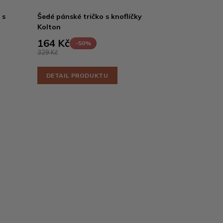
 s
Šedé pánské tričko s knoflíčky
Kolton
164 Kč
-50%
329 Kč
DETAIL PRODUKTU