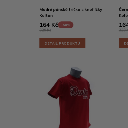
Modré pánské tričko s knoflíčky
Čern
Kolton
Kolt
164 Kč
164
-50%
329 Kč
329 
DETAIL PRODUKTU
D