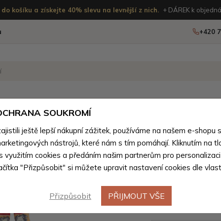
do košíku a získejte 40% slevu na levnější z nich.
+ DÁREK k objedná
u
+420 7
OSTATNÍ
NOVINKY
 OCHRANA SOUKROMÍ
ženého zboží
istili ještě lepší nákupní zážitek, používáme na našem e-shopu 
arketingových nástrojů, které nám s tím pomáhají. Kliknutím na tl
Oranžové
 s využitím cookies a předáním našim partnerům pro personalizaci
lačítka "Přizpůsobit" si můžete upravit nastavení cookies dle vlas
punčocháč
56/62
Přizpůsobit
PŘIJMOUT VŠE