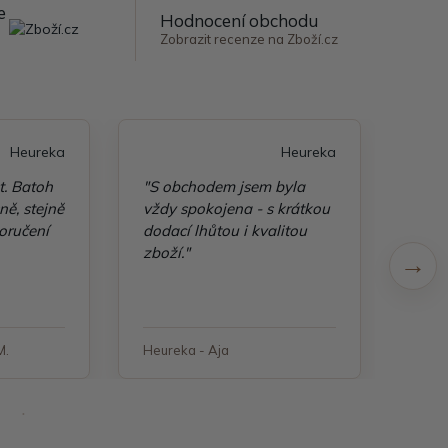
e
Hodnocení obchodu
Zobrazit recenze na Zboží.cz
Heureka
Heureka
t. Batoh
"S obchodem jsem byla
"Taš
ě, stejně
vždy spokojena - s krátkou
kvali
oručení
dodací lhůtou i kvalitou
zboží."
M.
Heureka - Aja
Heure