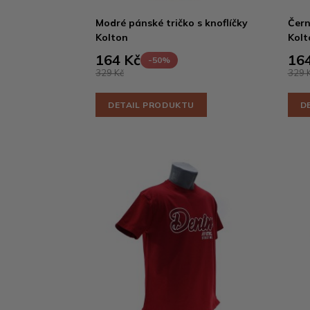
Modré pánské tričko s knoflíčky
Čern
Kolton
Kolt
164 Kč
164
-50%
329 Kč
329 
DETAIL PRODUKTU
D