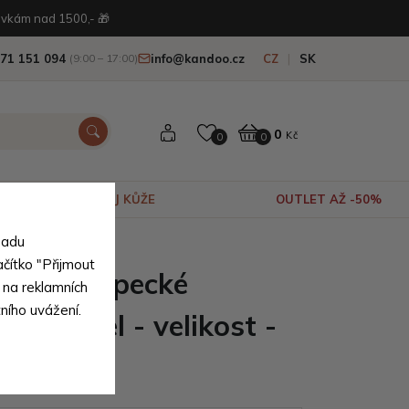
vkám nad 1500,- 🎁
71 151 094
info@kandoo.cz
CZ
SK
(9:00 – 17:00)
0
Kč
0
0
VÝPRODEJ KŮŽE
OUTLET AŽ -50%
sadu
ačítko "Přijmout
odré chlapecké
 na reklamních
tního uvážení.
e Mikael - velikost -