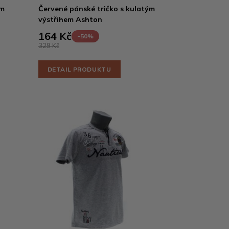
ým
Červené pánské tričko s kulatým
výstřihem Ashton
164 Kč
-50%
329 Kč
DETAIL PRODUKTU