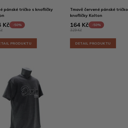
é pánské tričko s knoflíčky
Tmavě červené pánské tričko
on
knoflíčky Kolton
 Kč
164 Kč
-50%
-50%
Kč
329 Kč
ETAIL PRODUKTU
DETAIL PRODUKTU