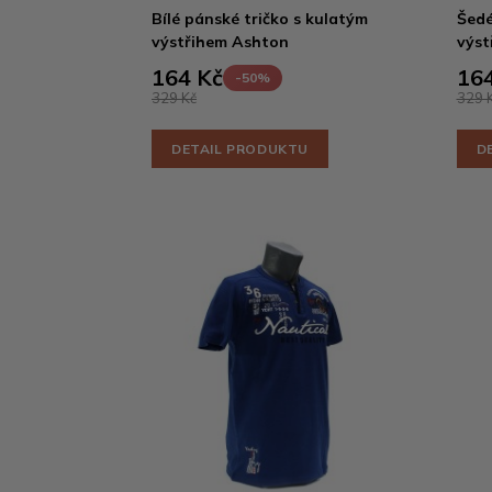
Bílé pánské tričko s kulatým
Šedé
výstřihem Ashton
výst
164 Kč
164
-50%
329 Kč
329 
DETAIL PRODUKTU
D