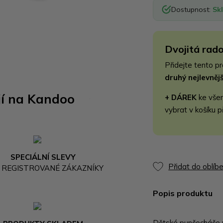
Dostupnost:
Sk
Dvojitá rado
Přidejte tento p
druhý nejlevně
jí na Kandoo
+ DÁREK
ke vše
vybrat v košíku p
SPECIÁLNÍ SLEVY
Přidat do oblíb
 REGISTROVANÉ ZÁKAZNÍKY
Popis produktu
Dětské punčocháče 