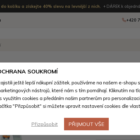
do košíku a získejte 40% slevu na levnější z nich.
+ DÁREK k objedná
u
+420 7
OSTATNÍ
NOVINKY
 OCHRANA SOUKROMÍ
ženého zboží
istili ještě lepší nákupní zážitek, používáme na našem e-shopu 
arketingových nástrojů, které nám s tím pomáhají. Kliknutím na tl
Světle m
 s využitím cookies a předáním našim partnerům pro personalizaci
lačítka "Přizpůsobit" si můžete upravit nastavení cookies dle vlas
punčocháč
56/62
Přizpůsobit
PŘIJMOUT VŠE