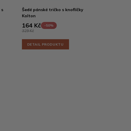
 s
Šedé pánské tričko s knoflíčky
Kolton
164 Kč
-50%
329 Kč
DETAIL PRODUKTU