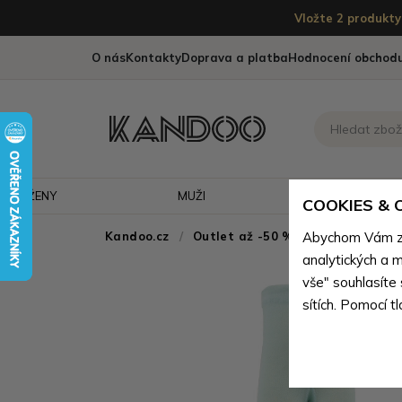
Vložte 2 produkty 
O nás
Kontakty
Doprava a platba
Hodnocení obchod
ŽENY
MUŽI
CESTOVÁNÍ
COOKIES &
Kandoo.cz
Outlet až -50 % - doprodej neko
Abychom Vám zaj
analytických a m
vše" souhlasíte
sítích. Pomocí t