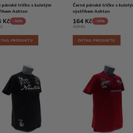
 pánské tričko s kulatým
Černé pánské tričko s kulat
řihem Ashton
výstřihem Ashton
 Kč
164 Kč
-50%
-50%
Kč
329 Kč
ETAIL PRODUKTU
DETAIL PRODUKTU