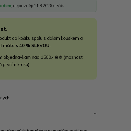
ladem
, nejpozději 11.8.2026 u Vás
st.
rodukt do košíku spolu s dalším kouskem a
jší máte s 40 % SLEVOU.
m objednávkám nad 1500,- ❀❁ (možnost
ři prvním kroku)
ených
ve výrazných barvách a s veselým motivem