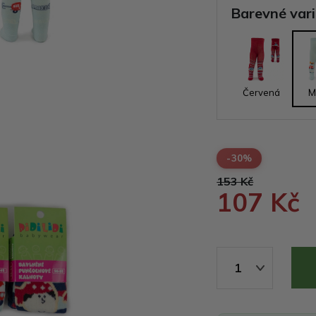
Barevné var
Červená
M
-30%
153 Kč
107 Kč
1