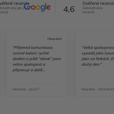
věřené recenze
Ověřené recenz
4,6
brazit více jak 264
Zobrazit více
cenzí
recenzí
Heureka
"Příjemná komunikace,
"Velká spokojenos
vzorné balení, rychlé
vypadá jako luxusn
dodání a ještě "dárek" jsem
jako na fotkách. D
velice spokojená a
druhý den."
připravuji si další
objednávku"
Heureka - Jana P.
Heureka - Veronika 