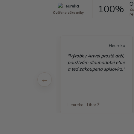
O
100%
Zo
Ověřeno zákazníky
re
Heureka
Heureka
é vyřízení
"Výrobky Arwel prostě drží,
ávky, zboží přišlo
používám dlouhodobě etue
 v pořádku"
a teď zakoupena spisovka."
 - Jana, Havířov
Heureka - Libor Ž.