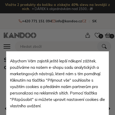
Vložte 2 produkty do košíku a získejte 40% slevu na levnější z
nich.
+ DÁREK k objednávkám nad 1500,- 🎁
+420 771 151 094
info@kandoo.cz
CZ
SK
0
0
Stříbrná klopnová dámská
Abychom Vám zajistili ještě lepší nákupní zážitek,
crossbody kabelka Elira
používáme na našem e-shopu sadu analytických a
marketingových nástrojů, které nám s tím pomáhají.
Kliknutím na tlačítko "Přijmout vše" souhlasíte s
využitím cookies a předáním našim partnerům pro
personalizaci na reklamních sítích. Pomocí tlačítka
"Přizpůsobit" si můžete upravit nastavení cookies dle
vlastního uvážení.