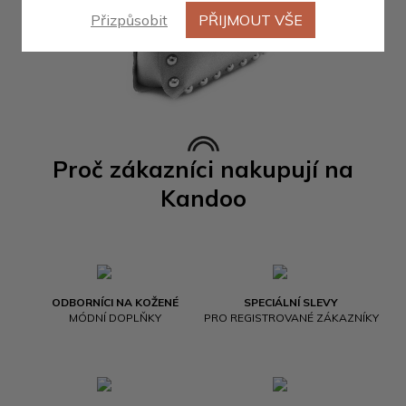
Přizpůsobit
PŘIJMOUT VŠE
Proč zákazníci nakupují na
Kandoo
ODBORNÍCI NA KOŽENÉ
SPECIÁLNÍ SLEVY
MÓDNÍ DOPLŇKY
PRO REGISTROVANÉ ZÁKAZNÍKY