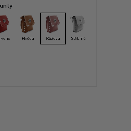
ianty
rvená
Hnědá
Růžová
Stříbrná