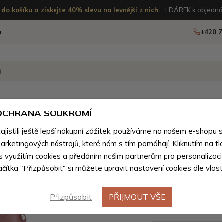
do košíku a získejte 40% slevu na levnější z nich.
+ DÁREK k objedná
u
+420 7
OSTATNÍ
NOVINKY
 OCHRANA SOUKROMÍ
ženého zboží
istili ještě lepší nákupní zážitek, používáme na našem e-shopu 
arketingových nástrojů, které nám s tím pomáhají. Kliknutím na tl
Tmavě rů
 s využitím cookies a předáním našim partnerům pro personalizaci
lačítka "Přizpůsobit" si můžete upravit nastavení cookies dle vlas
dámská c
Elira
Přizpůsobit
PŘIJMOUT VŠE