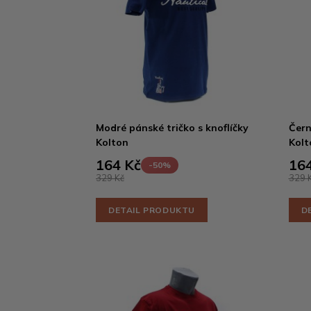
Modré pánské tričko s knoflíčky
Čern
Kolton
Kolt
164 Kč
164
-50%
329 Kč
329 
DETAIL PRODUKTU
D