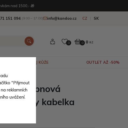
vkám nad 1500,- 🎁
71 151 094
info@kandoo.cz
CZ
SK
(9:00 – 17:00)
0
Kč
0
0
VÝPRODEJ KŮŽE
OUTLET AŽ -50%
sadu
ačítko "Přijmout
žová klopnová
 na reklamních
tního uvážení.
rossbody kabelka