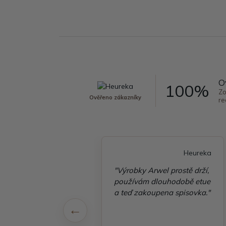
O
100%
Zo
Ověřeno zákazníky
re
Heureka
Heureka
é vyřízení
"Výrobky Arwel prostě drží,
ávky, zboží přišlo
používám dlouhodobě etue
 v pořádku"
a teď zakoupena spisovka."