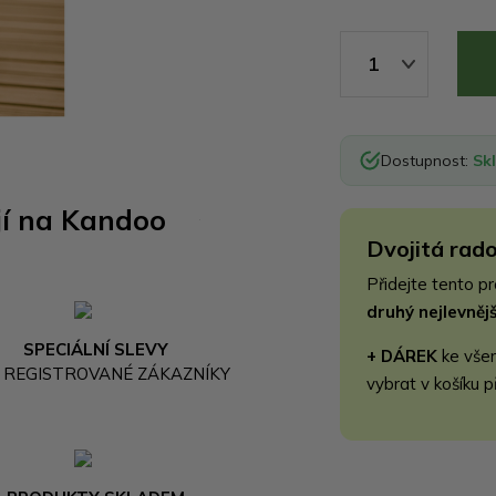
1
Dostupnost:
Sk
jí na Kandoo
Dvojitá rado
Přidejte tento p
druhý nejlevně
SPECIÁLNÍ SLEVY
+ DÁREK
ke vše
 REGISTROVANÉ ZÁKAZNÍKY
vybrat v košíku p