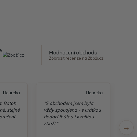
e
Hodnocení obchodu
Zobrazit recenze na Zboží.cz
Heureka
Heureka
t. Batoh
"S obchodem jsem byla
"Taš
ě, stejně
vždy spokojena - s krátkou
kvali
oručení
dodací lhůtou i kvalitou
zboží."