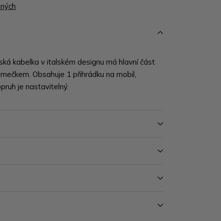
ených
ská kabelka v italském designu má hlavní část
ámečkem. Obsahuje 1 přihrádku na mobil,
opruh je nastavitelný.