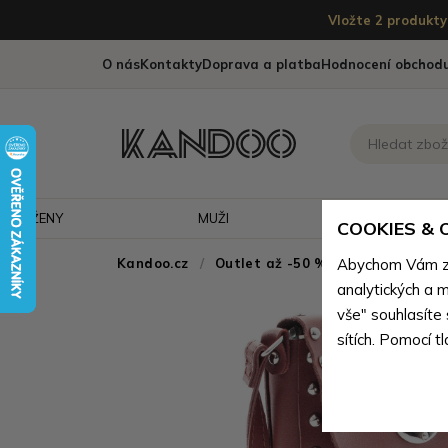
Vložte 2 produkty 
O nás
Kontakty
Doprava a platba
Hodnocení obchod
ŽENY
MUŽI
CESTOVÁNÍ
COOKIES &
Kandoo.cz
Outlet až -50 % - doprodej neko
Abychom Vám zaj
analytických a m
vše" souhlasíte
sítích. Pomocí t