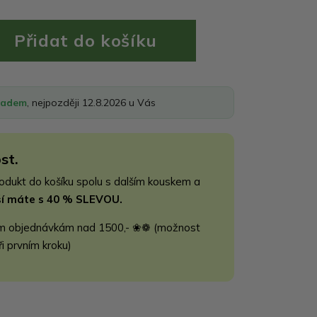
ladem
, nejpozději 12.8.2026 u Vás
st.
rodukt do košíku spolu s dalším kouskem a
jší máte s 40 % SLEVOU.
m objednávkám nad 1500,- ❀❁ (možnost
ři prvním kroku)