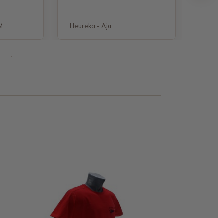
M.
Heureka - Aja
Heure