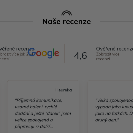
Naše recenze
věřené recenze
Ověřené recenz
4,6
brazit více jak 264
Zobrazit více
cenzí
recenzí
Heureka
"Příjemná komunikace,
"Velká spokojenos
vzorné balení, rychlé
vypadá jako luxusn
dodání a ještě "dárek" jsem
jako na fotkách. D
velice spokojená a
druhý den."
připravuji si další
objednávku"