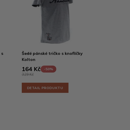
 s
Šedé pánské tričko s knoflíčky
Kolton
164 Kč
-50%
329 Kč
DETAIL PRODUKTU