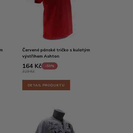
ým
Červené pánské tričko s kulatým
výstřihem Ashton
164 Kč
-50%
329 Kč
DETAIL PRODUKTU