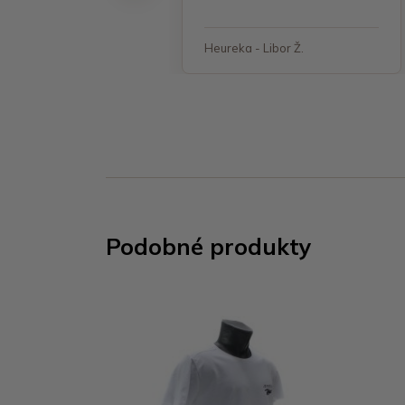
 - Jana, Havířov
Heureka - Libor Ž.
Podobné produkty