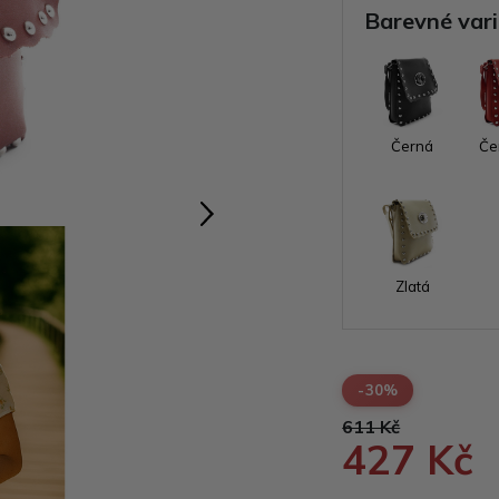
Barevné var
Černá
Če
Zlatá
-30%
611 Kč
427 Kč