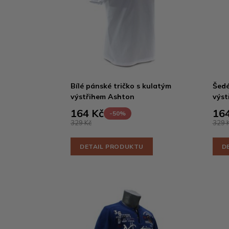
Bílé pánské tričko s kulatým
Šedé
výstřihem Ashton
výst
164 Kč
164
-50%
329 Kč
329 
DETAIL PRODUKTU
D