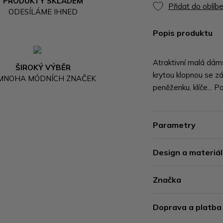
PRODUKTY SKLADEM
Přidat do oblíb
ODESÍLÁME IHNED
Popis produktu
Atraktivní malá dám
ŠIROKÝ VÝBĚR
krytou klopnou se z
 MNOHA MÓDNÍCH ZNAČEK
peněženku, klíče... P
Parametry
Design a materiál
Značka
Doprava a platba