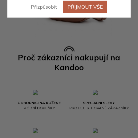
Přizpůsobit
PŘIJMOUT VŠE
Proč zákazníci nakupují na
Kandoo
ODBORNÍCI NA KOŽENÉ
SPECIÁLNÍ SLEVY
MÓDNÍ DOPLŇKY
PRO REGISTROVANÉ ZÁKAZNÍKY