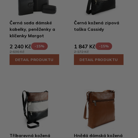
Černá sada dámské
Černá kožená zipová
kabelky, peněženky a
taška Cassidy
klíčenky Margot
2 240 Kč
1 847 Kč
-15%
-15%
2 636 Kč
2 172 Kč
DETAIL PRODUKTU
DETAIL PRODUKTU
Tříbarevná kožená
Hnědá dámská kožená