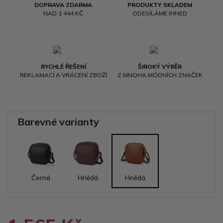
DOPRAVA ZDARMA
PRODUKTY SKLADEM
NAD 1 444 KČ
ODESÍLÁME IHNED
RYCHLÉ ŘEŠENÍ
ŠIROKÝ VÝBĚR
REKLAMACÍ A VRÁCENÍ ZBOŽÍ
Z MNOHA MÓDNÍCH ZNAČEK
Barevné varianty
Černá
Hnědá
Hnědá