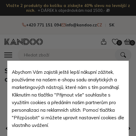
Vložte 2 produkty do košíku a získejte 40% slevu na levnější z
nich.
+ DÁREK k objednávkám nad 1500,- 🎁
+420 771 151 094
info@kandoo.cz
CZ
SK
0
0
Světle hnědá dámská kožená
Abychom Vám zajistili ještě lepší nákupní zážitek,
crossbody kabelka Ashley
používáme na našem e-shopu sadu analytických a
marketingových nástrojů, které nám s tím pomáhají.
Kliknutím na tlačítko "Přijmout vše" souhlasíte s
využitím cookies a předáním našim partnerům pro
personalizaci na reklamních sítích. Pomocí tlačítka
"Přizpůsobit" si můžete upravit nastavení cookies dle
vlastního uvážení.