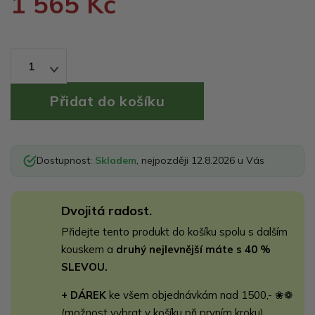
1 565 Kč
1
Dostupnost:
Skladem
, nejpozději 12.8.2026 u Vás
Dvojitá radost.
Přidejte tento produkt do košíku spolu s dalším
kouskem a
druhý nejlevnější máte s 40 %
SLEVOU.
+ DÁREK
ke všem objednávkám nad 1500,- ❀❁
(možnost vybrat v košíku při prvním kroku)