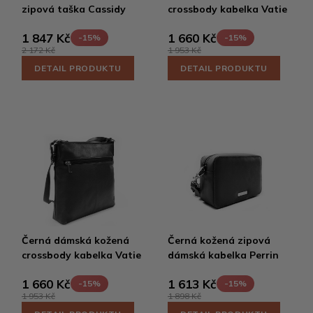
zipová taška Cassidy
crossbody kabelka Vatie
1 847 Kč
1 660 Kč
-15%
-15%
2 172 Kč
1 953 Kč
DETAIL PRODUKTU
DETAIL PRODUKTU
Černá dámská kožená
Černá kožená zipová
crossbody kabelka Vatie
dámská kabelka Perrin
1 660 Kč
1 613 Kč
-15%
-15%
1 953 Kč
1 898 Kč